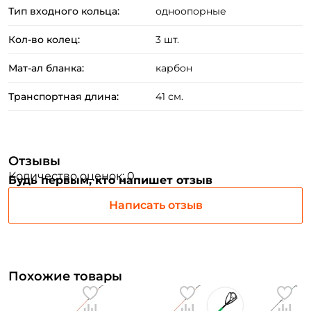
Придумайте пароль: *
Тип входного кольца:
одноопорные
Кол-во колец:
3 шт.
Повторите пароль: *
Мат-ал бланка:
карбон
Заполняя данную форму вы соглашаетесь на обработку
персональных данных
Транспортная длина:
41 см.
Создать аккаунт
У меня уже есть аккаунт
Отзывы
Количество оценок: 0
Будь первым, кто напишет отзыв
Написать отзыв
Похожие товары