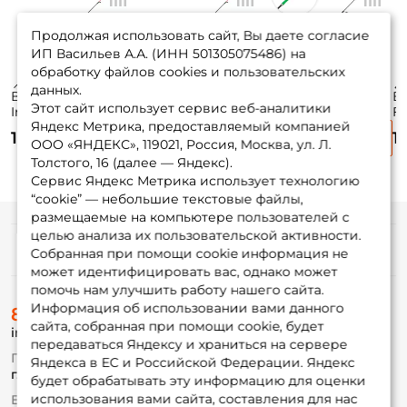
Продолжая использовать сайт, Вы даете согласие
ИП Васильев А.А. (ИНН 501305075486) на
обработку файлов cookies и пользовательских
данных.
Вершинка Zemex
Вершинка Zemex
Вершинка Narval
В
Этот сайт использует сервис веб-аналитики
Iron 14 гр.
Iron 21 гр.
Frost Ice Rod Long
Fr
Яндекс Метрика, предоставляемый компанией
посадочный
посадочный
Handle Gen.2 Tip
Ha
1 265 ₽
1 260 ₽
1 390 ₽
1
диаметр 2,3мм.
диаметр 2,3мм.
58cm #MH
5
ООО «ЯНДЕКС», 119021, Россия, Москва, ул. Л.
Толстого, 16 (далее — Яндекс).
Сервис Яндекс Метрика использует технологию
“cookie” — небольшие текстовые файлы,
размещаемые на компьютере пользователей с
целью анализа их пользовательской активности.
Информация
Собранная при помощи cookie информация не
может идентифицировать вас, однако может
помочь нам улучшить работу нашего сайта.
О магазине
Информация об использовании вами данного
8 (495) 532-77-88
Доставка
сайта, собранная при помощи cookie, будет
info@foxfishing.ru
Оплата
передаваться Яндексу и храниться на сервере
Fox-bonus
По вопросам с заказом
Яндекса в ЕС и Российской Федерации. Яндекс
Гуру
г. Москва,
ул. Плеханова д.7
будет обрабатывать эту информацию для оценки
использования вами сайта, составления для нас
Ежедневно 10:00 до 20:00