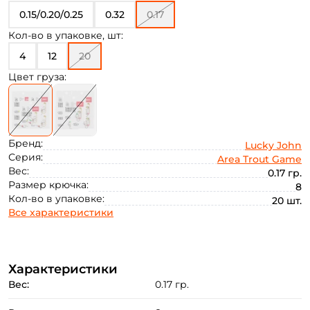
0.15/0.20/0.25
0.32
0.17
Кол-во в упаковке, шт:
4
12
20
Цвет груза:
Бренд:
Lucky John
Серия:
Area Trout Game
Вес:
0.17 гр.
Размер крючка:
8
Кол-во в упаковке:
20 шт.
Создать аккаунт
Все характеристики
ФИО: *
Характеристики
Вес:
0.17 гр.
Email: *