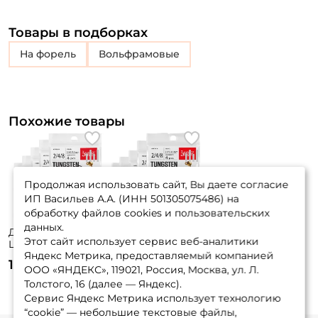
Товары в подборках
на форель
Вольфрамовые
Похожие товары
Продолжая использовать сайт, Вы даете согласие
ИП Васильев А.А. (ИНН 501305075486) на
обработку файлов cookies и пользовательских
данных.
Джиг головки
Джиг головки
Этот сайт использует сервис веб-аналитики
Lucky John Area
Lucky John Area
Яндекс Метрика, предоставляемый компанией
Trout Game
Trout Game
1 440 ₽
1 440 ₽
крючок №2,4,8 /
крючок№ 2,4,8 /
ООО «ЯНДЕКС», 119021, Россия, Москва, ул. Л.
0.15, 0.20, 0.25гр.
0.15/0.20/0.25гр.
Толстого, 16 (далее — Яндекс).
MIX 1 -20шт. (5уп.х
MIX 3 -20шт. (5уп.х
Сервис Яндекс Метрика использует технологию
4шт.)
4шт.)
“cookie” — небольшие текстовые файлы,