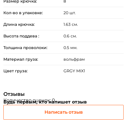
Размер крючка:
8
Кол-во в упаковке:
20 шт.
Номер телефона: *
Длина крючка:
1.63 см.
Придумайте пароль: *
Высота поддева :
0.6 см.
Толщина проволоки:
0.5 мм.
Повторите пароль: *
Материал груза:
вольфрам
Заполняя данную форму вы соглашаетесь на обработку
персональных данных
Цвет груза:
GRGY MIX1
Создать аккаунт
Отзывы
У меня уже есть аккаунт
Количество оценок: 0
Будь первым, кто напишет отзыв
Написать отзыв