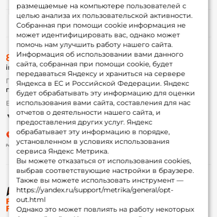
размещаемые на компьютере пользователей с
целью анализа их пользовательской активности.
Информация
Собранная при помощи cookie информация не
может идентифицировать вас, однако может
помочь нам улучшить работу нашего сайта.
О магазине
Информация об использовании вами данного
8 (495) 532-77-88
Доставка
сайта, собранная при помощи cookie, будет
info@foxfishing.ru
Оплата
передаваться Яндексу и храниться на сервере
Fox-bonus
По вопросам с заказом
Яндекса в ЕС и Российской Федерации. Яндекс
Гуру
г. Москва,
ул. Плеханова д.7
будет обрабатывать эту информацию для оценки
использования вами сайта, составления для нас
Ежедневно 10:00 до 20:00
Партнерская программа
отчетов о деятельности нашего сайта, и
предоставления других услуг. Яндекс
обрабатывает эту информацию в порядке,
установленном в условиях использования
сервиса Яндекс Метрика.
Вы можете отказаться от использования cookies,
выбрав соответствующие настройки в браузере.
Также вы можете использовать инструмент —
https://yandex.ru/support/metrika/general/opt-
© ФоксФишинг, 2009-2026
out.html
Однако это может повлиять на работу некоторых