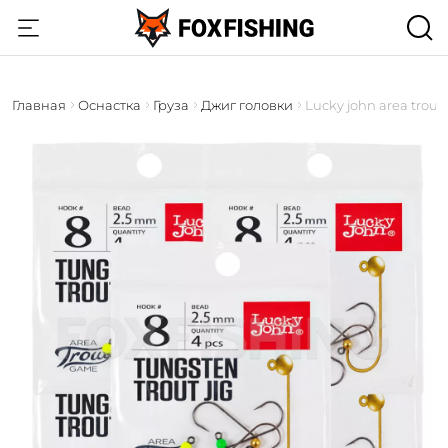
Главная
Оснастка
Груза
Джиг головки
Lucky john area trou