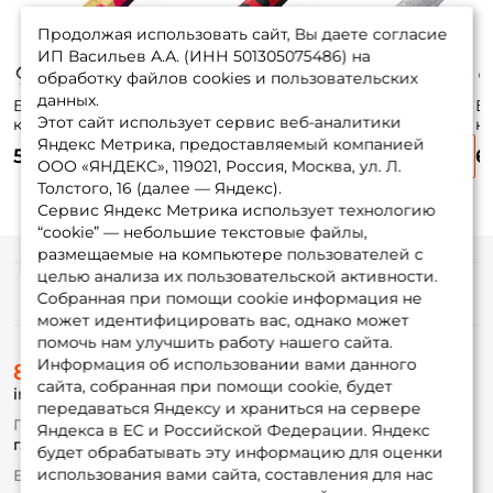
Продолжая использовать сайт, Вы даете согласие
ИП Васильев А.А. (ИНН 501305075486) на
обработку файлов cookies и пользовательских
данных.
Блесна
Блесна
Блесна
Б
Этот сайт использует сервис веб-аналитики
колеблющаяся
колеблющаяся
колеблющаяся
к
Lucky John Croco
Lucky John Croco
Lucky John Croco
Lu
Яндекс Метрика, предоставляемый компанией
530 ₽
475 ₽
530 ₽
6
Spoon 5,9см. 14гр.
Spoon 5,9см. 14гр.
Spoon 6,7см. 18гр.
Sp
ООО «ЯНДЕКС», 119021, Россия, Москва, ул. Л.
014
016
004
01
Толстого, 16 (далее — Яндекс).
Сервис Яндекс Метрика использует технологию
“cookie” — небольшие текстовые файлы,
размещаемые на компьютере пользователей с
целью анализа их пользовательской активности.
Информация
Собранная при помощи cookie информация не
может идентифицировать вас, однако может
помочь нам улучшить работу нашего сайта.
О магазине
Информация об использовании вами данного
8 (495) 532-77-88
Доставка
сайта, собранная при помощи cookie, будет
info@foxfishing.ru
Оплата
передаваться Яндексу и храниться на сервере
Fox-bonus
По вопросам с заказом
Яндекса в ЕС и Российской Федерации. Яндекс
Гуру
г. Москва,
ул. Плеханова д.7
будет обрабатывать эту информацию для оценки
использования вами сайта, составления для нас
Ежедневно 10:00 до 20:00
Партнерская программа