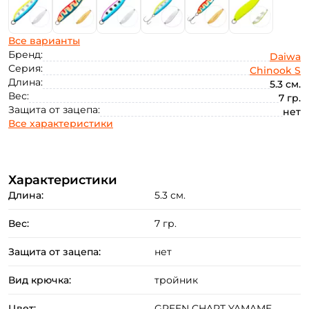
Все варианты
Бренд:
Daiwa
Серия:
Chinook S
Длина:
5.3 см.
Вес:
7 гр.
Защита от зацепа:
нет
Все характеристики
Характеристики
Длина:
5.3 см.
Вес:
7 гр.
Защита от зацепа:
нет
Вид крючка:
тройник
Создать аккаунт
Цвет:
GREEN CHART YAMAME