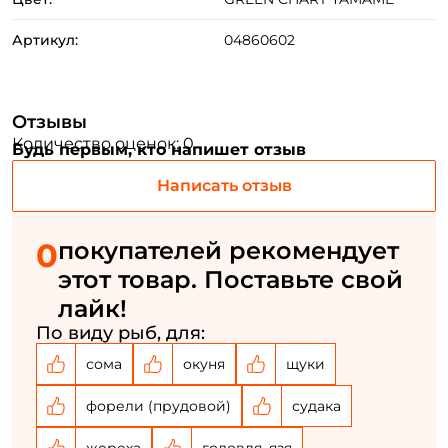
Артикул:
04860602
ФИО: *
Email: *
Отзывы
Количество оценок: 0
Будь первым, кто напишет отзыв
Номер телефона: *
Написать отзыв
Придумайте пароль: *
0
покупателей рекомендует
этот товар. Поставьте свой
Повторите пароль: *
лайк!
Заполняя данную форму вы соглашаетесь на обработку
По виду рыб, для:
персональных данных
сома
окуня
щуки
Создать аккаунт
форели (прудовой)
судака
жереха
головля, язя