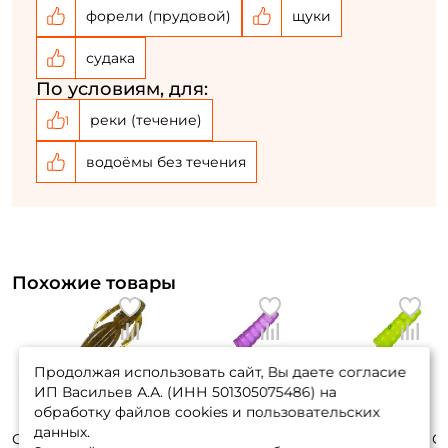
форели (прудовой)
щуки
судака
По условиям, для:
реки (течение)
1
водоёмы без течения
Похожие товары
Продолжая использовать сайт, Вы даете согласие
ИП Васильев А.А. (ИНН 501305075486) на
обработку файлов cookies и пользовательских
данных.
Силиконовая
Силиконовая
Силиконовая
С