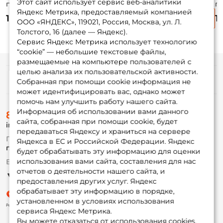
Этот сайт использует сервис веб-аналитики
приманка Trigger
приманка Trigger
приманка Trigger
п
Яндекс Метрика, предоставляемый компанией
Baits Flapper 2,8"
Baits Javastick
Baits Javastick
Po
155 ₽
130 ₽
130 ₽
1
№ 163 7см. 6шт.
30мм. №3F 15шт.
30мм. №026 15шт.
6 
ООО «ЯНДЕКС», 119021, Россия, Москва, ул. Л.
Толстого, 16 (далее — Яндекс).
Сервис Яндекс Метрика использует технологию
“cookie” — небольшие текстовые файлы,
размещаемые на компьютере пользователей с
целью анализа их пользовательской активности.
Информация
Собранная при помощи cookie информация не
может идентифицировать вас, однако может
помочь нам улучшить работу нашего сайта.
О магазине
Информация об использовании вами данного
8 (495) 532-77-88
Доставка
сайта, собранная при помощи cookie, будет
info@foxfishing.ru
Оплата
передаваться Яндексу и храниться на сервере
Fox-bonus
По вопросам с заказом
Яндекса в ЕС и Российской Федерации. Яндекс
Гуру
г. Москва,
ул. Плеханова д.7
будет обрабатывать эту информацию для оценки
использования вами сайта, составления для нас
Ежедневно 10:00 до 20:00
Партнерская программа
отчетов о деятельности нашего сайта, и
предоставления других услуг. Яндекс
обрабатывает эту информацию в порядке,
установленном в условиях использования
сервиса Яндекс Метрика.
Вы можете отказаться от использования cookies,