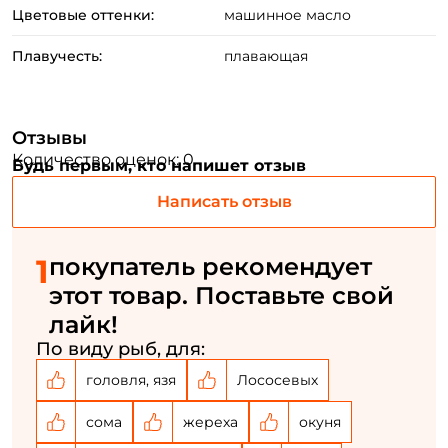
Повторите пароль: *
Цветовые оттенки:
машинное масло
Заполняя данную форму вы соглашаетесь на обработку
Плавучесть:
плавающая
персональных данных
Создать аккаунт
Отзывы
Количество оценок: 0
Будь первым, кто напишет отзыв
У меня уже есть аккаунт
Написать отзыв
1
покупатель рекомендует
этот товар. Поставьте свой
лайк!
По виду рыб, для:
головля, язя
Лососевых
сома
жереха
окуня