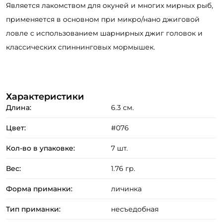
Является лакомством для окуней и многих мирных рыб,
применяется в основном при микро/нано джиговой
ловле с использованием шарнирных джиг головок и
классических спиннинговых мормышек.
Создать аккаунт
Характеристики
Длина:
6.3 см.
ФИО: *
Цвет:
#076
Email: *
Кол-во в упаковке:
7 шт.
Номер телефона: *
Вес:
1.76 гр.
Форма приманки:
личинка
Придумайте пароль: *
Тип приманки:
несъедобная