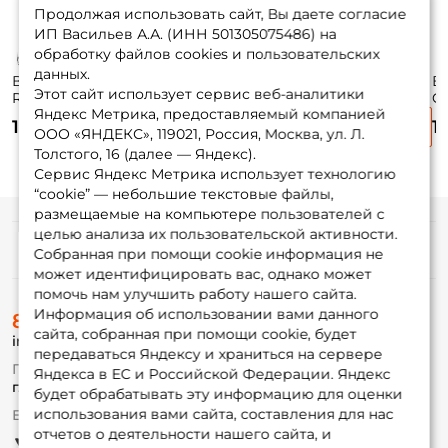
Продолжая использовать сайт, Вы даете согласие
ИП Васильев А.А. (ИНН 501305075486) на
обработку файлов cookies и пользовательских
данных.
Воблер Zipbaits
Воблер Zipbaits
Воблер Jackall
В
Этот сайт использует сервис веб-аналитики
Rigge 35f 3,5см.
Khamsin Jr. 50 Dr
Squad Minnow 65
C
Яндекс Метрика, предоставляемый компанией
2гр. 510R до 0,8м.
5см. 4,2гр. #510R
6,5см. 5,8гр. matt
5г
1 750 ₽
1 690 ₽
1 670 ₽
1
floating
до 1,5м. suspending
tiger до 1м.
si
ООО «ЯНДЕКС», 119021, Россия, Москва, ул. Л.
suspending
Толстого, 16 (далее — Яндекс).
Сервис Яндекс Метрика использует технологию
“cookie” — небольшие текстовые файлы,
размещаемые на компьютере пользователей с
целью анализа их пользовательской активности.
Информация
Собранная при помощи cookie информация не
может идентифицировать вас, однако может
помочь нам улучшить работу нашего сайта.
О магазине
Информация об использовании вами данного
8 (495) 532-77-88
Доставка
сайта, собранная при помощи cookie, будет
info@foxfishing.ru
Оплата
передаваться Яндексу и храниться на сервере
Fox-bonus
По вопросам с заказом
Яндекса в ЕС и Российской Федерации. Яндекс
Гуру
г. Москва,
ул. Плеханова д.7
будет обрабатывать эту информацию для оценки
использования вами сайта, составления для нас
Ежедневно 10:00 до 20:00
Партнерская программа
отчетов о деятельности нашего сайта, и