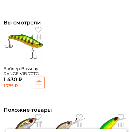
Вы смотрели
Воблер Bassday
RANGE VIB 70TG
7см. 20гр. RC-05
1 430 ₽
sinking
1 785 ₽
Похожие товары