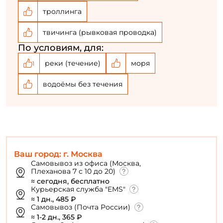
троллинга
Повторите пароль: *
твичинга (рывковая проводка)
Заполняя данную форму вы соглашаетесь на обработку
По условиям, для:
персональных данных
реки (течение)
моря
1
Создать аккаунт
водоёмы без течения
У меня уже есть аккаунт
Ваш город: г. Москва
Самовывоз из офиса (Москва,
Плеханова 7 с 10 до 20)
≈ сегодня, бесплатно
Курьерская служба "EMS"
≈ 1 дн., 485 ₽
Самовывоз (Почта России)
≈ 1-2 дн., 365 ₽