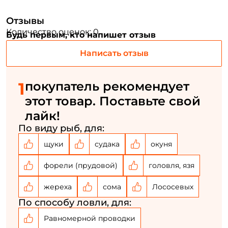
Отзывы
Количество оценок: 0
Будь первым, кто напишет отзыв
Написать отзыв
1
покупатель рекомендует
Создать аккаунт
этот товар. Поставьте свой
лайк!
По виду рыб, для:
ФИО: *
щуки
судака
окуня
Email: *
форели (прудовой)
головля, язя
жереха
сома
Лососевых
Номер телефона: *
По способу ловли, для:
Равномерной проводки
Придумайте пароль: *