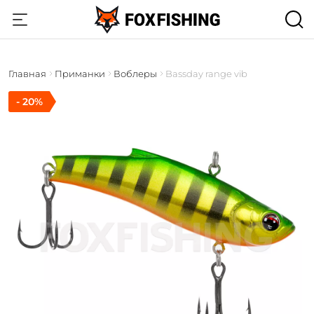
Главная
Приманки
Воблеры
Bassday range vib
- 20%