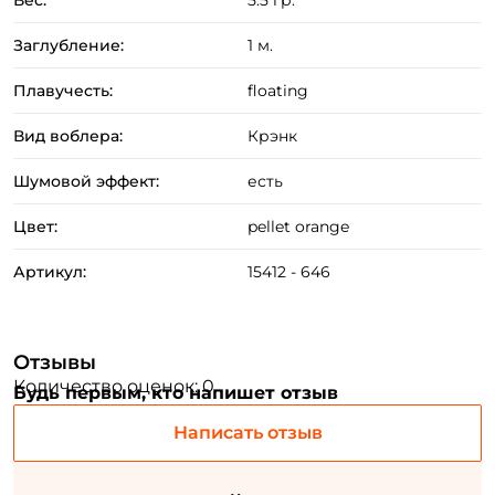
Вес:
5.5 гр.
Заглубление:
1 м.
Плавучесть:
floating
Вид воблера:
Крэнк
Шумовой эффект:
есть
Цвет:
pellet orange
Артикул:
15412 - 646
Отзывы
Количество оценок: 0
Будь первым, кто напишет отзыв
Написать отзыв
Создать аккаунт