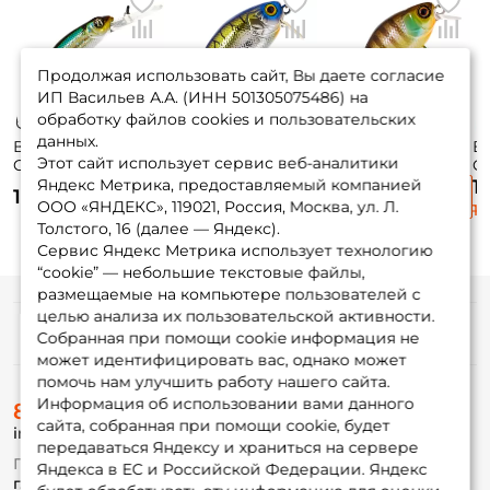
Продолжая использовать сайт, Вы даете согласие
ИП Васильев А.А. (ИНН 501305075486) на
обработку файлов cookies и пользовательских
данных.
Воблер Pontoon 21
Воблер Jackall
Воблер Jackall
В
Этот сайт использует сервис веб-аналитики
Crackjack 58sp-dr
Cherry 0 Footer
Chubby 38мм. SR
C
5,8см. 5,7гр. #005
48мм. 7,6гр.
4гр. до 1м. noike
5г
Яндекс Метрика, предоставляемый компанией
1
1 015 ₽
1 190 ₽
1 190 ₽
до 2,5м. suspending
chrome tiger до
gill floating
si
ООО «ЯНДЕКС», 119021, Россия, Москва, ул. Л.
1 
0,2м. floating
Толстого, 16 (далее — Яндекс).
Сервис Яндекс Метрика использует технологию
“cookie” — небольшие текстовые файлы,
размещаемые на компьютере пользователей с
целью анализа их пользовательской активности.
Информация
Собранная при помощи cookie информация не
может идентифицировать вас, однако может
помочь нам улучшить работу нашего сайта.
О магазине
Информация об использовании вами данного
8 (495) 532-77-88
Доставка
сайта, собранная при помощи cookie, будет
info@foxfishing.ru
Оплата
передаваться Яндексу и храниться на сервере
Fox-bonus
По вопросам с заказом
Яндекса в ЕС и Российской Федерации. Яндекс
Гуру
г. Москва,
ул. Плеханова д.7