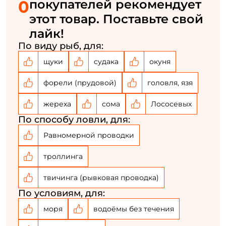
0
покупателей рекомендует
этот товар. Поставьте свой
лайк!
ФИО: *
По виду рыб, для:
щуки
судака
окуня
Email: *
форели (прудовой)
головля, язя
Номер телефона: *
жереха
сома
Лососевых
По способу ловли, для:
Придумайте пароль: *
Равномерной проводки
Повторите пароль: *
троллинга
Заполняя данную форму вы соглашаетесь на обработку
твичинга (рывковая проводка)
персональных данных
По условиям, для:
Создать аккаунт
моря
водоёмы без течения