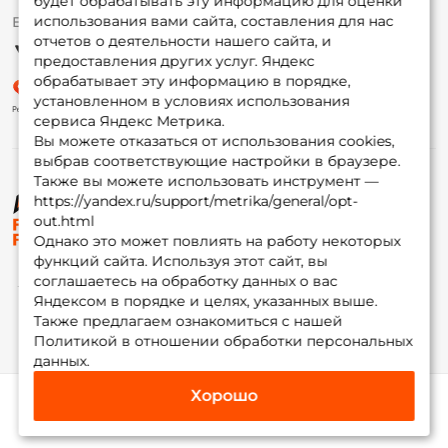
будет обрабатывать эту информацию для оценки
использования вами сайта, составления для нас
Ежедневно 10:00 до 20:00
Партнерская программа
отчетов о деятельности нашего сайта, и
предоставления других услуг. Яндекс
обрабатывает эту информацию в порядке,
установленном в условиях использования
сервиса Яндекс Метрика.
Вы можете отказаться от использования cookies,
выбрав соответствующие настройки в браузере.
Также вы можете использовать инструмент —
https://yandex.ru/support/metrika/general/opt-
© ФоксФишинг, 2009-2026
out.html
Однако это может повлиять на работу некоторых
функций сайта. Используя этот сайт, вы
соглашаетесь на обработку данных о вас
Яндексом в порядке и целях, указанных выше.
Также предлагаем ознакомиться с нашей
Политикой в отношении обработки персональных
данных.
Хорошо
Каталог
Избранное
Корзина
Инфо
Мой Fox