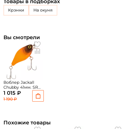
Товары в подборках
крэнки
на окуня
Вы смотрели
Воблер Jackall
Chubby 41мм. SR
5,5гр. до 1м. pellet
1 015 ₽
orange floating
1 190 ₽
Похожие товары