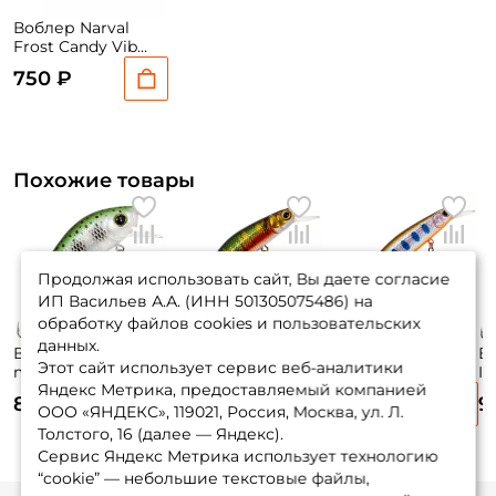
Воблер Narval
Frost Candy Vib
85мм. 26гр. #032
750 ₽
sinking
Похожие товары
Продолжая использовать сайт, Вы даете согласие
ИП Васильев А.А. (ИНН 501305075486) на
обработку файлов cookies и пользовательских
данных.
Воблер Yo-zuri L-
Воблер Strike Pro
Воблер Strike Pro
Во
Этот сайт использует сервис веб-аналитики
minnow 44 4,4см.
Inquisitor 80sp 8см.
Inquisitor 110sp
In
Яндекс Метрика, предоставляемый компанией
5гр. MDM sinking
8,3гр. A203-264 до
11см. 16,2гр. A142-
11
850 ₽
825 ₽
915 ₽
9
1,2м. suspending
264 до 1,5м.
до
ООО «ЯНДЕКС», 119021, Россия, Москва, ул. Л.
suspending
Толстого, 16 (далее — Яндекс).
Сервис Яндекс Метрика использует технологию
“cookie” — небольшие текстовые файлы,