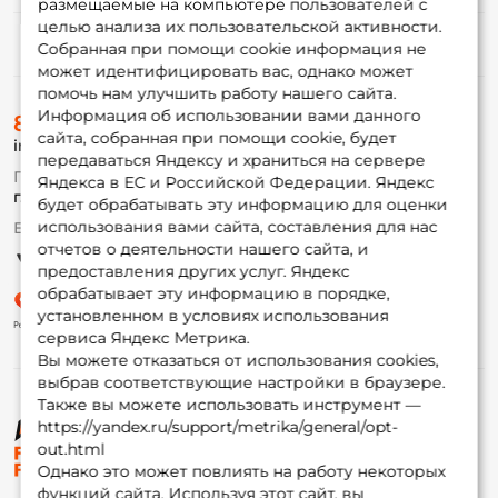
размещаемые на компьютере пользователей с
целью анализа их пользовательской активности.
Информация
Собранная при помощи cookie информация не
может идентифицировать вас, однако может
помочь нам улучшить работу нашего сайта.
О магазине
Информация об использовании вами данного
8 (495) 532-77-88
Доставка
сайта, собранная при помощи cookie, будет
info@foxfishing.ru
Оплата
передаваться Яндексу и храниться на сервере
Fox-bonus
По вопросам с заказом
Яндекса в ЕС и Российской Федерации. Яндекс
Гуру
г. Москва,
ул. Плеханова д.7
будет обрабатывать эту информацию для оценки
использования вами сайта, составления для нас
Ежедневно 10:00 до 20:00
Партнерская программа
отчетов о деятельности нашего сайта, и
предоставления других услуг. Яндекс
обрабатывает эту информацию в порядке,
установленном в условиях использования
сервиса Яндекс Метрика.
Вы можете отказаться от использования cookies,
выбрав соответствующие настройки в браузере.
Также вы можете использовать инструмент —
https://yandex.ru/support/metrika/general/opt-
© ФоксФишинг, 2009-2026
out.html
Однако это может повлиять на работу некоторых
функций сайта. Используя этот сайт, вы