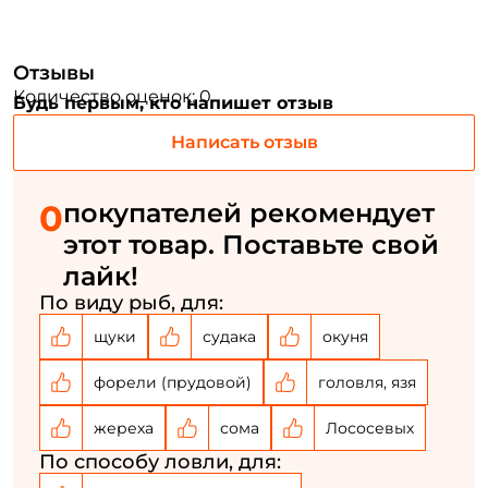
Номер телефона: *
Отзывы
Количество оценок: 0
Будь первым, кто напишет отзыв
Придумайте пароль: *
Написать отзыв
Повторите пароль: *
0
покупателей рекомендует
Заполняя данную форму вы соглашаетесь на обработку
этот товар. Поставьте свой
персональных данных
лайк!
Создать аккаунт
По виду рыб, для:
щуки
судака
окуня
У меня уже есть аккаунт
форели (прудовой)
головля, язя
жереха
сома
Лососевых
По способу ловли, для: