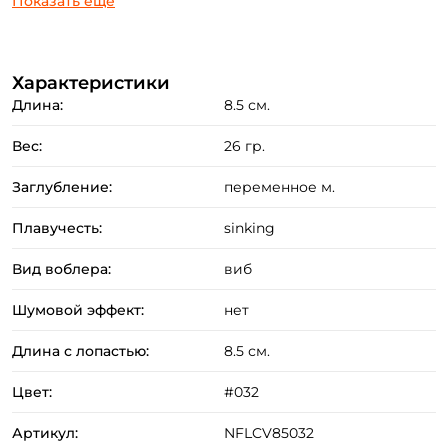
Показать еще
двенадцать убойных цветов, без счета рыболовной
удачи.
Характеристики
Длина:
8.5 см.
Используйте их для вертикальной подледной ловли
судака, щуки, прудовой форели и окуня. Ловите
Вес:
26 гр.
разнообразных хищников в период открытой воды
Заглубление:
переменное м.
джиговой или равномерной проводкой.
Экспериментируйте. Идите к трофеям вместе с нами
Плавучесть:
sinking
Вид воблера:
виб
Создать аккаунт
Шумовой эффект:
нет
Длина с лопастью:
8.5 см.
ФИО: *
Цвет:
#032
Артикул:
NFLCV85032
Email: *