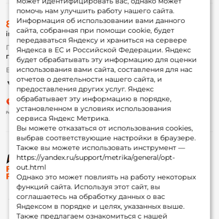
может идентифицировать вас, однако может
помочь нам улучшить работу нашего сайта.
О магазине
Информация об использовании вами данного
8 (495) 532-77-88
Доставка
сайта, собранная при помощи cookie, будет
info@foxfishing.ru
Оплата
передаваться Яндексу и храниться на сервере
Fox-bonus
По вопросам с заказом
Яндекса в ЕС и Российской Федерации. Яндекс
Гуру
г. Москва,
ул. Плеханова д.7
будет обрабатывать эту информацию для оценки
использования вами сайта, составления для нас
Ежедневно 10:00 до 20:00
Партнерская программа
отчетов о деятельности нашего сайта, и
предоставления других услуг. Яндекс
обрабатывает эту информацию в порядке,
установленном в условиях использования
сервиса Яндекс Метрика.
Вы можете отказаться от использования cookies,
выбрав соответствующие настройки в браузере.
Также вы можете использовать инструмент —
https://yandex.ru/support/metrika/general/opt-
© ФоксФишинг, 2009-2026
out.html
Однако это может повлиять на работу некоторых
функций сайта. Используя этот сайт, вы
соглашаетесь на обработку данных о вас
Яндексом в порядке и целях, указанных выше.
Также предлагаем ознакомиться с нашей