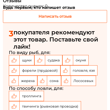
Отзывы
Количество оценок: 0
Будь первым, кто напишет отзыв
Создать аккаунт
Написать отзыв
3
покупателя рекомендуют
ФИО: *
этот товар. Поставьте свой
лайк!
Email: *
По виду рыб, для:
щуки
судака
окуня
1
1
1
Номер телефона: *
форели (прудовой)
головля, язя
1
Придумайте пароль: *
жереха
сома
Лососевых
По способу ловли, для:
Повторите пароль: *
троллинга
1
Заполняя данную форму вы соглашаетесь на обработку
персональных данных
твичинга (рывковая проводка)
1