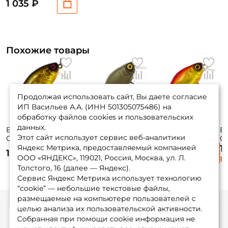
1 035 ₽
Похожие товары
Продолжая использовать сайт, Вы даете согласие
ИП Васильев А.А. (ИНН 501305075486) на
обработку файлов cookies и пользовательских
данных.
Воблер Jackall
Воблер Jackall
Воблер Jackall
В
Этот сайт использует сервис веб-аналитики
Cherry 0 Footer
Chubby 38мм. SR
Chubby 38мм. SR
Co
48мм. 7,6гр. hl gold
4гр. до 1м. green
4гр. до 1м. hl red &
8г
Яндекс Метрика, предоставляемый компанией
1
1 190 ₽
1 190 ₽
1 190 ₽
& black до 0,2м.
pallet orange
gold floating
si
ООО «ЯНДЕКС», 119021, Россия, Москва, ул. Л.
1 
floating
floating
Толстого, 16 (далее — Яндекс).
Сервис Яндекс Метрика использует технологию
“cookie” — небольшие текстовые файлы,
размещаемые на компьютере пользователей с
целью анализа их пользовательской активности.
Информация
Собранная при помощи cookie информация не