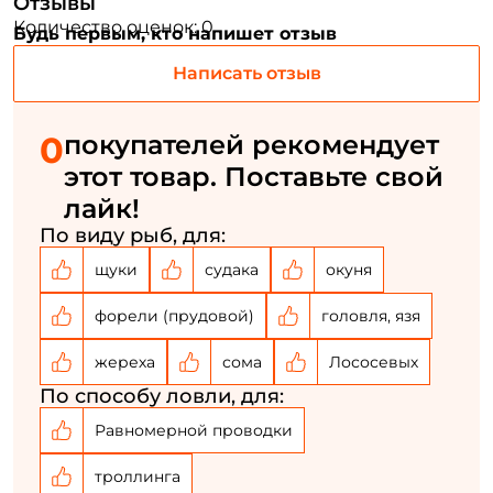
Отзывы
Количество оценок: 0
Будь первым, кто напишет отзыв
Создать аккаунт
Написать отзыв
0
покупателей рекомендует
ФИО: *
этот товар. Поставьте свой
лайк!
Email: *
По виду рыб, для:
щуки
судака
окуня
Номер телефона: *
форели (прудовой)
головля, язя
Придумайте пароль: *
жереха
сома
Лососевых
По способу ловли, для:
Повторите пароль: *
Равномерной проводки
Заполняя данную форму вы соглашаетесь на обработку
персональных данных
троллинга