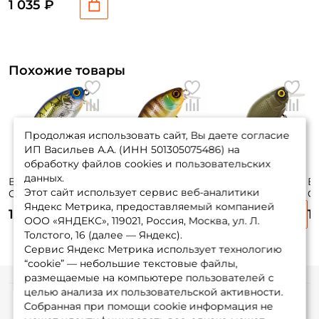
1 035 ₽
Похожие товары
Продолжая использовать сайт, Вы даете согласие
ИП Васильев А.А. (ИНН 501305075486) на
обработку файлов cookies и пользовательских
данных.
Воблер Jackall
Воблер Jackall
Воблер Jackall
Во
Этот сайт использует сервис веб-аналитики
Cherry 0 Footer
Chubby 38мм. SR
Chubby 38мм. SR
C
48мм. 7,6гр.
4гр. до 1м. noike
4гр. до 1м. green
4г
Яндекс Метрика, предоставляемый компанией
1 190 ₽
1 190 ₽
1 190 ₽
1
chrome tiger до
gill floating
pallet orange
ООО «ЯНДЕКС», 119021, Россия, Москва, ул. Л.
0,2м. floating
floating
Толстого, 16 (далее — Яндекс).
Сервис Яндекс Метрика использует технологию
“cookie” — небольшие текстовые файлы,
размещаемые на компьютере пользователей с
целью анализа их пользовательской активности.
Информация
Собранная при помощи cookie информация не