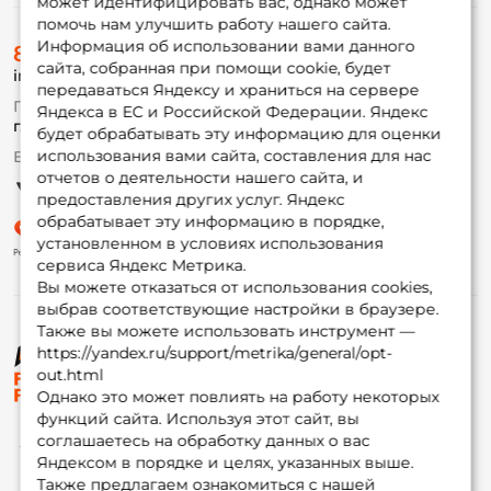
может идентифицировать вас, однако может
помочь нам улучшить работу нашего сайта.
О магазине
Информация об использовании вами данного
8 (495) 532-77-88
Доставка
сайта, собранная при помощи cookie, будет
info@foxfishing.ru
Оплата
передаваться Яндексу и храниться на сервере
Fox-bonus
По вопросам с заказом
Яндекса в ЕС и Российской Федерации. Яндекс
Гуру
г. Москва,
ул. Плеханова д.7
будет обрабатывать эту информацию для оценки
использования вами сайта, составления для нас
Ежедневно 10:00 до 20:00
Партнерская программа
отчетов о деятельности нашего сайта, и
предоставления других услуг. Яндекс
обрабатывает эту информацию в порядке,
установленном в условиях использования
сервиса Яндекс Метрика.
Вы можете отказаться от использования cookies,
выбрав соответствующие настройки в браузере.
Также вы можете использовать инструмент —
https://yandex.ru/support/metrika/general/opt-
© ФоксФишинг, 2009-2026
out.html
Однако это может повлиять на работу некоторых
функций сайта. Используя этот сайт, вы
соглашаетесь на обработку данных о вас
Яндексом в порядке и целях, указанных выше.
Также предлагаем ознакомиться с нашей