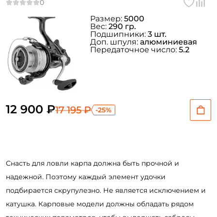
ФИО: *
Размер:
5000
Вес:
290 гр.
Подшипники:
3 шт.
Email: *
Доп. шпуля:
алюминиевая
Передаточное число:
5.2
Номер телефона: *
Придумайте пароль: *
12 900 ₽
17 195 ₽
-25%
Повторите пароль: *
Заполняя данную форму вы соглашаетесь на обработку
персональных данных
Снасть для ловли карпа должна быть прочной и
Создать аккаунт
надежной. Поэтому каждый элемент удочки
подбирается скрупулезно. Не является исключением и
У меня уже есть аккаунт
катушка. Карповые модели должны обладать рядом