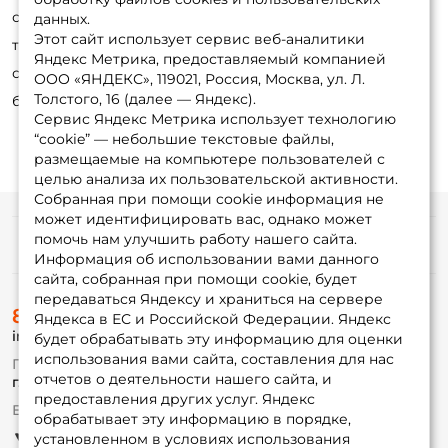
снасти в воду. Одним движением рыболов включает
данных.
Этот сайт использует сервис веб-аналитики
тормоз и начинает вываживание. А вот маркерные или
Яндекс Метрика, предоставляемый компанией
сподовые удочки можно оснащать катушками без
ООО «ЯНДЕКС», 119021, Россия, Москва, ул. Л.
Толстого, 16 (далее — Яндекс).
байтраннера.
Сервис Яндекс Метрика использует технологию
“cookie” — небольшие текстовые файлы,
размещаемые на компьютере пользователей с
целью анализа их пользовательской активности.
Собранная при помощи cookie информация не
может идентифицировать вас, однако может
помочь нам улучшить работу нашего сайта.
Информация
Информация об использовании вами данного
сайта, собранная при помощи cookie, будет
передаваться Яндексу и храниться на сервере
О магазине
8 (495) 532-77-88
Доставка
Яндекса в ЕС и Российской Федерации. Яндекс
info@foxfishing.ru
Оплата
будет обрабатывать эту информацию для оценки
Fox-bonus
использования вами сайта, составления для нас
По вопросам с заказом
Гуру
отчетов о деятельности нашего сайта, и
г. Москва,
ул. Плеханова д.7
предоставления других услуг. Яндекс
Ежедневно 10:00 до 20:00
обрабатывает эту информацию в порядке,
Партнерская программа
установленном в условиях использования