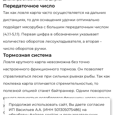
Передаточное число
Так как ловля карпа часто осуществляется на дальних
дистанциях, то для оснащения удочки оптимально
подойдет мясорубка с большим передаточным числом
(4,1:1-5,1:1). Первая цифра в обозначении указывает
количество оборотов лесоукладывателя, а вторая –
число оборотов ручки.
Тормозная система
Ловля крупного карпа невозможна без точно
настроенного фрикционного тормоза. Он позволяет
стравливаться леске при сильных рывках рыбы. Так как
поклевка карпа отличается стремительностью, то
полезной опцией станет байтраннер. Одним поворотом
рычага полностью ослабляется фрикцион, когда удочка
Продолжая использовать сайт, Вы даете согласие
устанавливается на подставку. При поклевке леска
ИП Васильев А.А. (ИНН 501305075486) на
свободно сходит со шпули, предотвращая падение
обработку файлов cookies и пользовательских