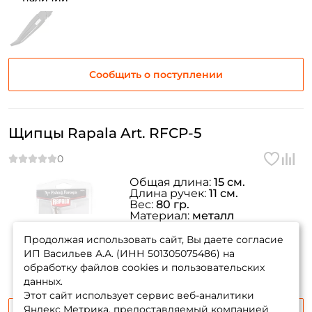
Сообщить о поступлении
Щипцы Rapala Art. RFCP-5
Общая длина:
15 см.
Длина ручек:
11 см.
Вес:
80 гр.
Материал:
металл
товара нет в
Артикул:
RFCP-5
наличии
Продолжая использовать сайт, Вы даете согласие
ИП Васильев А.А. (ИНН 501305075486) на
обработку файлов cookies и пользовательских
данных.
Этот сайт использует сервис веб-аналитики
Яндекс Метрика, предоставляемый компанией