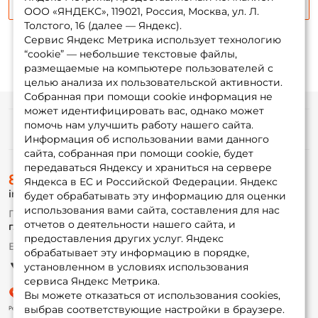
Сообщить о поступлении
ООО «ЯНДЕКС», 119021, Россия, Москва, ул. Л.
Толстого, 16 (далее — Яндекс).
Сервис Яндекс Метрика использует технологию
“cookie” — небольшие текстовые файлы,
размещаемые на компьютере пользователей с
целью анализа их пользовательской активности.
Собранная при помощи cookie информация не
может идентифицировать вас, однако может
помочь нам улучшить работу нашего сайта.
Информация
Информация об использовании вами данного
сайта, собранная при помощи cookie, будет
передаваться Яндексу и храниться на сервере
О магазине
8 (495) 532-77-88
Доставка
Яндекса в ЕС и Российской Федерации. Яндекс
info@foxfishing.ru
Оплата
будет обрабатывать эту информацию для оценки
Fox-bonus
использования вами сайта, составления для нас
По вопросам с заказом
Гуру
отчетов о деятельности нашего сайта, и
г. Москва,
ул. Плеханова д.7
предоставления других услуг. Яндекс
Ежедневно 10:00 до 20:00
обрабатывает эту информацию в порядке,
Партнерская программа
установленном в условиях использования
сервиса Яндекс Метрика.
Вы можете отказаться от использования cookies,
выбрав соответствующие настройки в браузере.