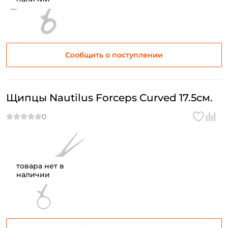
Сообщить о поступлении
Создать аккаунт
Щипцы Nautilus Forceps Curved 17.5см.
ФИО: *
Email: *
Номер телефона: *
товара нет в
наличии
Придумайте пароль: *
Повторите пароль: *