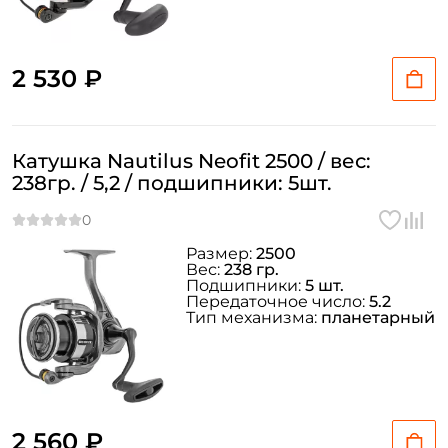
Email: *
2 530 ₽
Номер телефона: *
Катушка Nautilus Neofit 2500 / вес:
Придумайте пароль: *
238гр. / 5,2 / подшипники: 5шт.
Повторите пароль: *
Размер:
2500
Заполняя данную форму вы соглашаетесь на обработку
Вес:
238 гр.
Подшипники:
5 шт.
персональных данных
Передаточное число:
5.2
Тип механизма:
планетарный
Создать аккаунт
У меня уже есть аккаунт
2 560 ₽