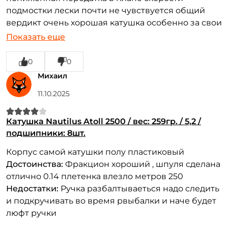
подмостки лески почти не чувствуется общий
вердикт очень хорошая катушка особенно за свои
деньги крацни рекомендую
Показать еще
Достоинства:
Хорошие тягает карпа и фрикцион
очень хороший
0
0
Недостатки:
Редко но может перепутаться леска
Михаил
при забросе но редко
11.10.2025
Катушка Nautilus Atoll 2500 / вес: 259гр. / 5,2 /
подшипники: 8шт.
Корпус самой катушки полу пластиковый
Достоинства:
Фракцион хороший , шпуля сделана
отлично 0.14 плетенка влезло метров 250
Недостатки:
Ручка разбалтываеться надо следить
и подкручивать во время рвыбалки и наче будет
люфт ручки