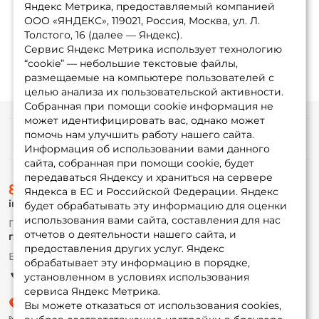
Яндекс Метрика, предоставляемый компанией
ООО «ЯНДЕКС», 119021, Россия, Москва, ул. Л.
Толстого, 16 (далее — Яндекс).
Сервис Яндекс Метрика использует технологию
“cookie” — небольшие текстовые файлы,
размещаемые на компьютере пользователей с
целью анализа их пользовательской активности.
Собранная при помощи cookie информация не
может идентифицировать вас, однако может
помочь нам улучшить работу нашего сайта.
Информация
Информация об использовании вами данного
сайта, собранная при помощи cookie, будет
передаваться Яндексу и храниться на сервере
О магазине
8 (495) 532-77-88
Доставка
Яндекса в ЕС и Российской Федерации. Яндекс
info@foxfishing.ru
Оплата
будет обрабатывать эту информацию для оценки
Fox-bonus
использования вами сайта, составления для нас
По вопросам с заказом
Гуру
отчетов о деятельности нашего сайта, и
г. Москва,
ул. Плеханова д.7
предоставления других услуг. Яндекс
Ежедневно 10:00 до 20:00
обрабатывает эту информацию в порядке,
Партнерская программа
установленном в условиях использования
сервиса Яндекс Метрика.
Вы можете отказаться от использования cookies,