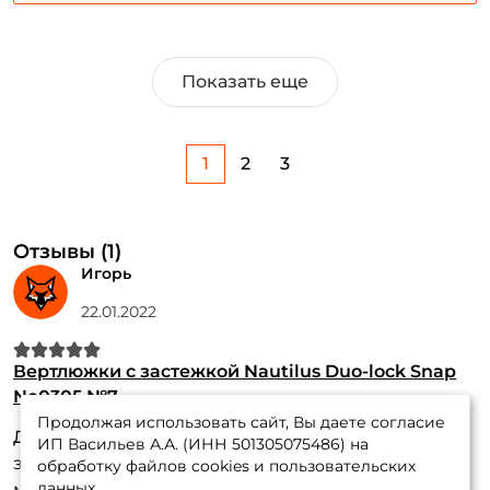
Показать еще
1
2
3
Отзывы (1)
Игорь
22.01.2022
Вертлюжки с застежкой Nautilus Duo-lock Snap
Ne0305 №7
Продолжая использовать сайт, Вы даете согласие
Достоинства:
Отличная и надежная форнитура,
ИП Васильев А.А. (ИНН 501305075486) на
заявленный вес держала, окисел в соленой воде
обработку файлов cookies и пользовательских
данных.
минтмальный