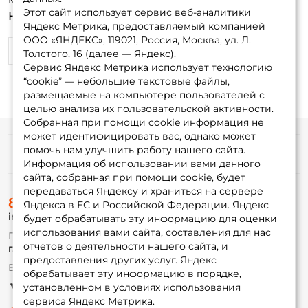
Этот сайт использует сервис веб-аналитики
Недостатки:
Нет
Яндекс Метрика, предоставляемый компанией
ООО «ЯНДЕКС», 119021, Россия, Москва, ул. Л.
0
0
Толстого, 16 (далее — Яндекс).
Сервис Яндекс Метрика использует технологию
“cookie” — небольшие текстовые файлы,
размещаемые на компьютере пользователей с
целью анализа их пользовательской активности.
Собранная при помощи cookie информация не
может идентифицировать вас, однако может
помочь нам улучшить работу нашего сайта.
Информация
Информация об использовании вами данного
сайта, собранная при помощи cookie, будет
передаваться Яндексу и храниться на сервере
О магазине
8 (495) 532-77-88
Доставка
Яндекса в ЕС и Российской Федерации. Яндекс
info@foxfishing.ru
Оплата
будет обрабатывать эту информацию для оценки
Fox-bonus
использования вами сайта, составления для нас
По вопросам с заказом
Гуру
отчетов о деятельности нашего сайта, и
г. Москва,
ул. Плеханова д.7
предоставления других услуг. Яндекс
Ежедневно 10:00 до 20:00
обрабатывает эту информацию в порядке,
Партнерская программа
установленном в условиях использования
сервиса Яндекс Метрика.