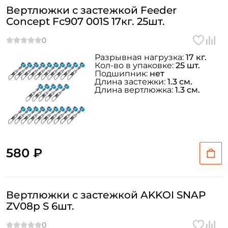
Вертлюжки с застежкой Feeder
Concept Fc907 001S 17кг. 25шт.
Разрывная нагрузка:
17 кг.
Кол-во в упаковке:
25 шт.
Подшипник:
нет
Длина застежки:
1.3 см.
Длина вертлюжка:
1.3 см.
580 ₽
Вертлюжки с застежкой AKKOI SNAP
ZV08p S 6шт.