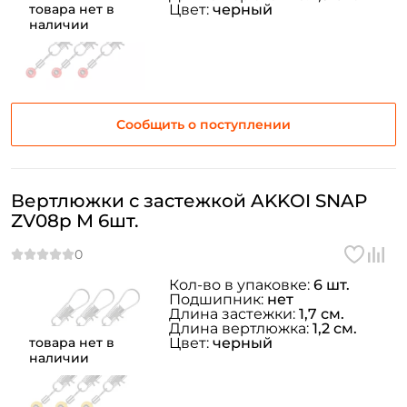
товара нет в
Цвет:
черный
Повторите пароль: *
наличии
Заполняя данную форму вы соглашаетесь на обработку
персональных данных
Создать аккаунт
Сообщить о поступлении
У меня уже есть аккаунт
Вертлюжки с застежкой AKKOI SNAP
ZV08p M 6шт.
Кол-во в упаковке:
6 шт.
Подшипник:
нет
Длина застежки:
1,7 см.
Длина вертлюжка:
1,2 см.
товара нет в
Цвет:
черный
наличии