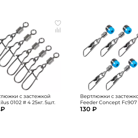
Заполняя данную форму вы соглашаетесь на
обработку
персональных данных
Создать аккаунт
У меня уже есть аккаунт
тлюжки с застежкой
Вертлюжки с застежк
ilus 0102 # 4 25кг. 5шт.
Feeder Concept Fc907
 ₽
130 ₽
17кг. 5шт.