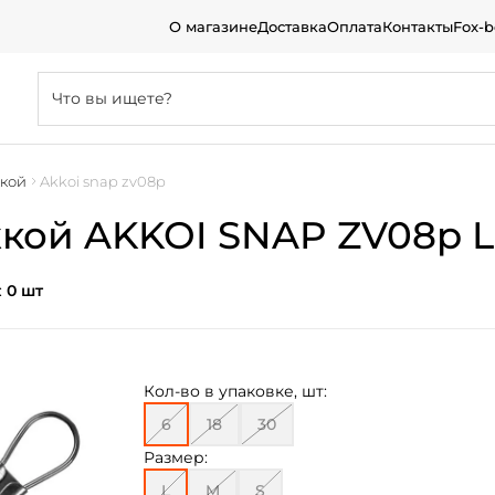
О магазине
Доставка
Оплата
Контакты
Fox-
жкой
Akkoi snap zv08p
кой AKKOI SNAP ZV08p L
:
0 шт
Кол-во в упаковке, шт:
6
18
30
Размер:
L
M
S