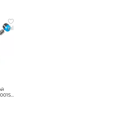
ой
 001S