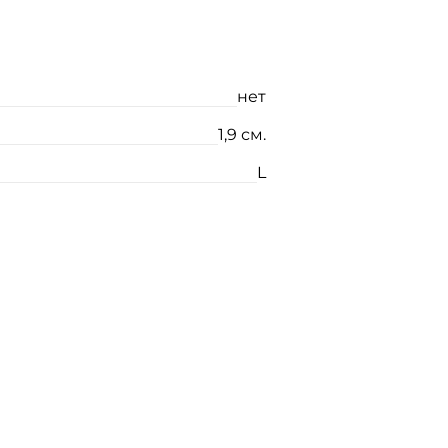
нет
1,9 см.
L