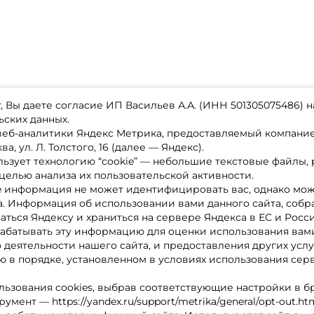
 Вы даете согласие ИП Васильев А.А. (ИНН 501305075486) н
ьских данных.
 веб-аналитики Яндекс Метрика, предоставляемый компан
а, ул. Л. Толстого, 16 (далее — Яндекс).
ьзует технологию “cookie” — небольшие текстовые файлы,
магазине
Каталог товаров
целью анализа их пользовательской активности.
ставка
Акции
лата
Новинки
e информация не может идентифицировать вас, однако мож
x-bonus
Бренды
а. Информация об использовании вами данного сайта, собр
ру
Партнерская программа
нтакты
аться Яндексу и храниться на сервере Яндекса в ЕС и Росс
литика обработки ПД
абатывать эту информацию для оценки использования вами
о деятельности нашего сайта, и предоставления других услу
 в порядке, установленном в условиях использования сер
льзования cookies, выбрав соответствующие настройки в б
мент — https://yandex.ru/support/metrika/general/opt-out.ht