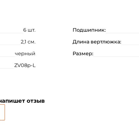
6 шт.
Подшипник:
Создать аккаунт
2,1 см.
Длина вертлюжка:
ФИО: *
черный
Размер:
ZV08p-L
Email: *
Номер телефона: *
 напишет отзыв
Придумайте пароль: *
Повторите пароль: *