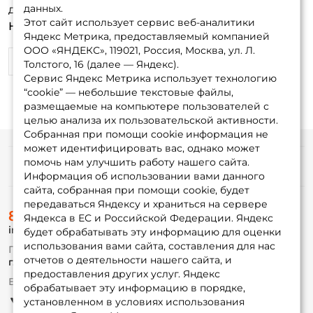
данных.
для фидерных снастей,очень нравится....
Этот сайт использует сервис веб-аналитики
Недостатки:
пока нет
Яндекс Метрика, предоставляемый компанией
ООО «ЯНДЕКС», 119021, Россия, Москва, ул. Л.
0
0
Толстого, 16 (далее — Яндекс).
Сервис Яндекс Метрика использует технологию
“cookie” — небольшие текстовые файлы,
размещаемые на компьютере пользователей с
целью анализа их пользовательской активности.
Собранная при помощи cookie информация не
может идентифицировать вас, однако может
помочь нам улучшить работу нашего сайта.
Информация
Информация об использовании вами данного
сайта, собранная при помощи cookie, будет
передаваться Яндексу и храниться на сервере
О магазине
8 (495) 532-77-88
Доставка
Яндекса в ЕС и Российской Федерации. Яндекс
info@foxfishing.ru
Оплата
будет обрабатывать эту информацию для оценки
Fox-bonus
использования вами сайта, составления для нас
По вопросам с заказом
Гуру
отчетов о деятельности нашего сайта, и
г. Москва,
ул. Плеханова д.7
предоставления других услуг. Яндекс
Ежедневно 10:00 до 20:00
обрабатывает эту информацию в порядке,
Партнерская программа
установленном в условиях использования