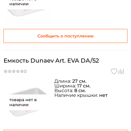
наличии
Сообщить о поступлении
Создать аккаунт
Емкость Dunaev Art. EVA DA/52
ФИО: *
Длина:
27 см.
Email: *
Ширина:
17 см.
Высота:
8 см.
Наличие крышки:
нет
товара нет в
Номер телефона: *
наличии
Придумайте пароль: *