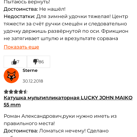
Пытаюсь вернуть!
Достоинства:
Не нашёл!
Недостатки:
Для зимней удочки тяжелая! Центр
тяжести за счёт ручки смещён и следовательно
удочку держишь развёрнутой по оси. Фрикцион
не затягивает шпулю и врезультате сорвана
резьба. Хватило на полчаса рыбалки!
Показать еще
7
86
Sterne
30.12.2018
Катушка мультипликаторная LUCKY JOHN MAIKO
55 mm
Роман Александрович,руки нужно иметь из
правильного места!
Достоинства:
Ломаться нечему! Сделано