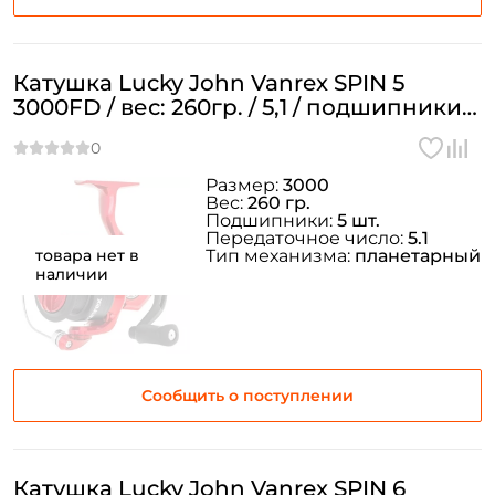
Повторите пароль: *
Заполняя данную форму вы соглашаетесь на обработку
Катушка Lucky John Vanrex SPIN 5
персональных данных
3000FD / вес: 260гр. / 5,1 / подшипники:
Создать аккаунт
5шт.
Размер:
3000
У меня уже есть аккаунт
Вес:
260 гр.
Подшипники:
5 шт.
Передаточное число:
5.1
товара нет в
Тип механизма:
планетарный
наличии
Сообщить о поступлении
Катушка Lucky John Vanrex SPIN 6