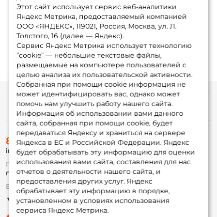
Этот сайт использует сервис веб-аналитики
Яндекс Метрика, предоставляемый компанией
ООО «ЯНДЕКС», 119021, Россия, Москва, ул. Л.
Толстого, 16 (далее — Яндекс).
Сервис Яндекс Метрика использует технологию
“cookie” — небольшие текстовые файлы,
размещаемые на компьютере пользователей с
целью анализа их пользовательской активности.
Собранная при помощи cookie информация не
может идентифицировать вас, однако может
помочь нам улучшить работу нашего сайта.
Информация
Информация об использовании вами данного
сайта, собранная при помощи cookie, будет
передаваться Яндексу и храниться на сервере
О магазине
8 (495) 532-77-88
Доставка
Яндекса в ЕС и Российской Федерации. Яндекс
info@foxfishing.ru
Оплата
будет обрабатывать эту информацию для оценки
Fox-bonus
использования вами сайта, составления для нас
По вопросам с заказом
Гуру
отчетов о деятельности нашего сайта, и
г. Москва,
ул. Плеханова д.7
предоставления других услуг. Яндекс
Ежедневно 10:00 до 20:00
обрабатывает эту информацию в порядке,
Партнерская программа
установленном в условиях использования
сервиса Яндекс Метрика.