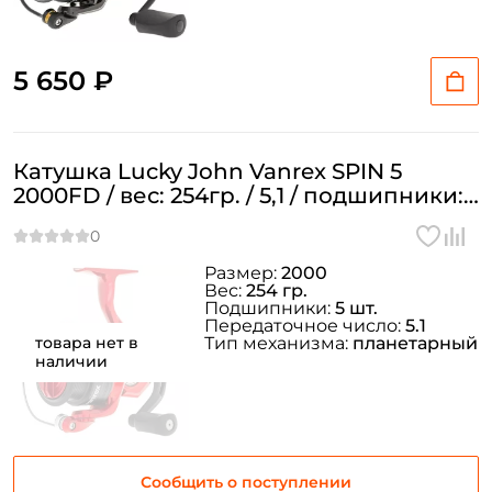
5 650 ₽
Создать аккаунт
Катушка Lucky John Vanrex SPIN 5
2000FD / вес: 254гр. / 5,1 / подшипники:
5шт.
ФИО: *
Размер:
2000
Вес:
254 гр.
Подшипники:
5 шт.
Email: *
Передаточное число:
5.1
товара нет в
Тип механизма:
планетарный
наличии
Номер телефона: *
Придумайте пароль: *
Сообщить о поступлении