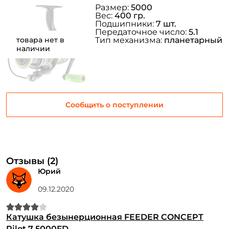
Размер:
5000
Повторите пароль: *
Вес:
400 гр.
Подшипники:
7 шт.
Заполняя данную форму вы соглашаетесь на обработку
Передаточное число:
5.1
товара нет в
Тип механизма:
планетарный
персональных данных
наличии
Создать аккаунт
У меня уже есть аккаунт
Сообщить о поступлении
Отзывы (2)
Юрий
09.12.2020
Катушка безынерционная FEEDER CONCEPT
Pilot 7 5000FD