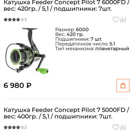
Катушка Feeder Concept Pilot 7 6000FD /
вес: 420гр. / 5,1 / подшипники: 7шт.
Размер:
6000
Вес:
420 гр.
Подшипники:
7 шт.
Создать аккаунт
Передаточное число:
5.1
Тип механизма:
планетарный
ФИО: *
6 980 ₽
Email: *
Номер телефона: *
Катушка Feeder Concept Pilot 7 5000FD /
вес: 400гр. / 5,1 / подшипники: 7шт.
Придумайте пароль: *