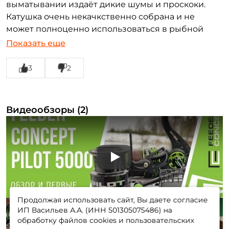
выматывании издаëт дикие шумы и проскоки.
Катушка очень некачкственно собрана и не
может полноценно использоваться в рыбной
ловле.
Показать еще
3
2
Видеообзоры (2)
Play
Продолжая использовать сайт, Вы даете согласие
ИП Васильев А.А. (ИНН 501305075486) на
обработку файлов cookies и пользовательских