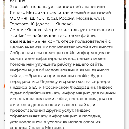
данных.
Этот сайт использует сервис веб-аналитики
Play
Яндекс Метрика, предоставляемый компанией
ООО «ЯНДЕКС», 119021, Россия, Москва, ул. Л.
Толстого, 16 (далее — Яндекс).
Сервис Яндекс Метрика использует технологию
“cookie” — небольшие текстовые файлы,
размещаемые на компьютере пользователей с
целью анализа их пользовательской активности.
Собранная при помощи cookie информация не
может идентифицировать вас, однако может
помочь нам улучшить работу нашего сайта.
Информация
Информация об использовании вами данного
сайта, собранная при помощи cookie, будет
передаваться Яндексу и храниться на сервере
О магазине
8 (495) 532-77-88
Доставка
Яндекса в ЕС и Российской Федерации. Яндекс
info@foxfishing.ru
Оплата
будет обрабатывать эту информацию для оценки
Fox-bonus
использования вами сайта, составления для нас
По вопросам с заказом
Гуру
отчетов о деятельности нашего сайта, и
г. Москва,
ул. Плеханова д.7
предоставления других услуг. Яндекс
Ежедневно 10:00 до 20:00
обрабатывает эту информацию в порядке,
Партнерская программа
установленном в условиях использования
сервиса Яндекс Метрика.