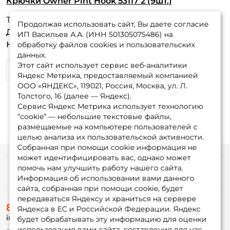
Крючки Owner Pint Hook 53117 2 (9шт.)
Так себе....
Продолжая использовать сайт, Вы даете согласие
Достоинства:
Разгибаются при зацепи до 2 раз.
ИП Васильев А.А. (ИНН 501305075486) на
Недостатки:
После 2ух разгибов ломаютсю.
обработку файлов cookies и пользовательских
данных.
Этот сайт использует сервис веб-аналитики
0
0
Яндекс Метрика, предоставляемый компанией
ООО «ЯНДЕКС», 119021, Россия, Москва, ул. Л.
Толстого, 16 (далее — Яндекс).
Сервис Яндекс Метрика использует технологию
“cookie” — небольшие текстовые файлы,
размещаемые на компьютере пользователей с
целью анализа их пользовательской активности.
Собранная при помощи cookie информация не
может идентифицировать вас, однако может
помочь нам улучшить работу нашего сайта.
Информация
Информация об использовании вами данного
сайта, собранная при помощи cookie, будет
передаваться Яндексу и храниться на сервере
О магазине
8 (495) 532-77-88
Доставка
Яндекса в ЕС и Российской Федерации. Яндекс
info@foxfishing.ru
Оплата
будет обрабатывать эту информацию для оценки
Fox-bonus
использования вами сайта, составления для нас