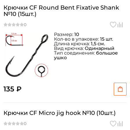
Крючки CF Round Bent Fixative Shank
№10 (15шт.)
ФИО: *
Email: *
Размер:
10
Кол-во в упаковке:
15 шт.
Длина крючка:
1,5 см.
Вид крючка:
Одинарный
Номер телефона: *
Тип соединения:
большое
ушко
Придумайте пароль: *
Повторите пароль: *
135 ₽
Заполняя данную форму вы соглашаетесь на обработку
персональных данных
Крючки CF Micro jig hook №10 (10шт.)
Создать аккаунт