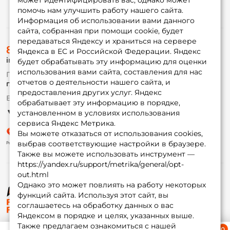
может идентифицировать вас, однако может
помочь нам улучшить работу нашего сайта.
Информация
Информация об использовании вами данного
сайта, собранная при помощи cookie, будет
передаваться Яндексу и храниться на сервере
О магазине
8 (495) 532-77-88
Доставка
Яндекса в ЕС и Российской Федерации. Яндекс
info@foxfishing.ru
Оплата
будет обрабатывать эту информацию для оценки
Fox-bonus
использования вами сайта, составления для нас
По вопросам с заказом
Гуру
отчетов о деятельности нашего сайта, и
г. Москва,
ул. Плеханова д.7
предоставления других услуг. Яндекс
Ежедневно 10:00 до 20:00
обрабатывает эту информацию в порядке,
Партнерская программа
установленном в условиях использования
сервиса Яндекс Метрика.
Вы можете отказаться от использования cookies,
выбрав соответствующие настройки в браузере.
Также вы можете использовать инструмент —
https://yandex.ru/support/metrika/general/opt-
out.html
Однако это может повлиять на работу некоторых
функций сайта. Используя этот сайт, вы
© ФоксФишинг, 2009-2026
соглашаетесь на обработку данных о вас
Яндексом в порядке и целях, указанных выше.
Также предлагаем ознакомиться с нашей