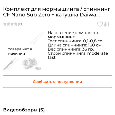
Комплект для мормышинга / спиннинг
Создать аккаунт
CF Nano Sub Zero + катушка Daiwa
Luvias LT 24 2000S-P
ФИО: *
Назначение комплекта:
мормышинг
Тест спиннинга:
0,1-0,8 гр.
Длина спиннинга:
160 см.
Email: *
товара нет в
Вес спиннинга:
36 гр.
Строй спиннинга:
moderate
наличии
fast
Номер телефона: *
Придумайте пароль: *
Сообщить о поступлении
Повторите пароль: *
Заполняя данную форму вы соглашаетесь на обработку
персональных данных
Видеообзоры (5)