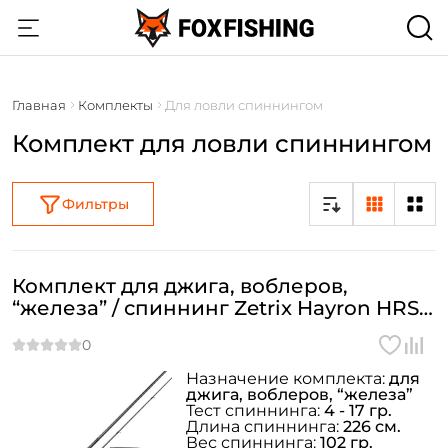
Главная
Комплекты
Для ловли спиннингом
Комплект для ловли спиннингом
Фильтры
Комплект для джига, воблеров,
“железа” / спиннинг Zetrix Hayron HRS-
742L/ML + катушка Daiwa Ninja LT 23
2500
Назначение комплекта:
для
джига, воблеров, “железа”
Тест спиннинга:
4 - 17 гр.
Длина спиннинга:
226 см.
Вес спиннинга:
102 гр.