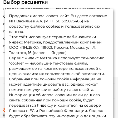
Выбор расцветки
В продаже представлены изделия всех цветов радуги.
Продолжая использовать сайт, Вы даете согласие
Опытные рыболовы советуют иметь при себе
ИП Васильев А.А. (ИНН 501305075486) на
серебристые, черные, латунные, медные. В пасмурную
обработку файлов cookies и пользовательских
погоду и на большой глубине хорошо работают
данных.
Этот сайт использует сервис веб-аналитики
блестящие модели. Если день солнечный, а ловля
Яндекс Метрика, предоставляемый компанией
ведётся весной, то более универсальными становятся
ООО «ЯНДЕКС», 119021, Россия, Москва, ул. Л.
Толстого, 16 (далее — Яндекс).
тусклые варианты чёрного цвета.
Сервис Яндекс Метрика использует технологию
“cookie” — небольшие текстовые файлы,
размещаемые на компьютере пользователей с
целью анализа их пользовательской активности.
Собранная при помощи cookie информация не
может идентифицировать вас, однако может
помочь нам улучшить работу нашего сайта.
Информация
Информация об использовании вами данного
сайта, собранная при помощи cookie, будет
передаваться Яндексу и храниться на сервере
О магазине
8 (495) 532-77-88
Доставка
Яндекса в ЕС и Российской Федерации. Яндекс
info@foxfishing.ru
Оплата
будет обрабатывать эту информацию для оценки