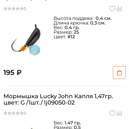
У меня уже есть аккаунт
Высота поддева :
0,4 см.
Длина крючка:
0,3 см.
Вес:
0.4 гр.
Размер:
25
Цвет:
#12
195 ₽
Мормышка Lucky John Капля 1,47гр.
цвет: G /1шт./ lj09050-02
Вес:
1.47 гр.
Размер:
0.5