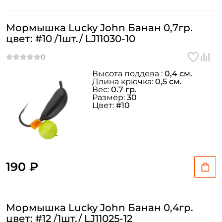
Мормышка Lucky John Банан 0,7гр.
ФИО: *
цвет: #10 /1шт./ LJ11030-10
Email: *
Высота поддева :
0,4 см.
Длина крючка:
0,5 см.
Вес:
0.7 гр.
Номер телефона: *
Размер:
30
Цвет:
#10
Придумайте пароль: *
Повторите пароль: *
190 ₽
Заполняя данную форму вы соглашаетесь на обработку
персональных данных
Создать аккаунт
Мормышка Lucky John Банан 0,4гр.
цвет: #12 /1шт./ LJ11025-12