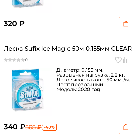
Придумайте пароль: *
320 ₽
Повторите пароль: *
Заполняя данную форму вы соглашаетесь на обработку
персональных данных
Леска Sufix Ice Magic 50м 0.155мм CLEAR
Создать аккаунт
Диаметр:
0.155 мм.
Разрывная нагрузка:
2.2 кг.
У меня уже есть аккаунт
Лесоёмкость моно:
50 мм./м.
Цвет:
прозрачный
Модель:
2020 год
340 ₽
565 ₽
-40%