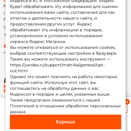
Доставка
Яндекса в ЕС и Российской Федерации. Яндекс
info@foxfishing.ru
Оплата
будет обрабатывать эту информацию для оценки
Fox-bonus
использования вами сайта, составления для нас
По вопросам с заказом
Гуру
отчетов о деятельности нашего сайта, и
г. Москва,
ул. Плеханова д.7
предоставления других услуг. Яндекс
Ежедневно 10:00 до 20:00
обрабатывает эту информацию в порядке,
Партнерская программа
установленном в условиях использования
сервиса Яндекс Метрика.
Вы можете отказаться от использования cookies,
выбрав соответствующие настройки в браузере.
Также вы можете использовать инструмент —
https://yandex.ru/support/metrika/general/opt-
out.html
Однако это может повлиять на работу некоторых
функций сайта. Используя этот сайт, вы
© ФоксФишинг, 2009-2026
соглашаетесь на обработку данных о вас
Яндексом в порядке и целях, указанных выше.
Также предлагаем ознакомиться с нашей
Ближайшая доставка
Политикой в отношении обработки персональных
≈ 1 дн.
данных.
Хорошо
Каталог
Избранное
Корзина
Инфо
Мой Fox