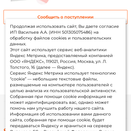
Сообщить о поступлении
Продолжая использовать сайт, Вы даете согласие
ИП Васильев А.А. (ИНН 501305075486) на
обработку файлов cookies и пользовательских
данных.
Показать еще
Этот сайт использует сервис веб-аналитики
Яндекс Метрика, предоставляемый компанией
ООО «ЯНДЕКС», 119021, Россия, Москва, ул. Л.
1
2
Толстого, 16 (далее — Яндекс).
Сервис Яндекс Метрика использует технологию
“cookie” — небольшие текстовые файлы,
размещаемые на компьютере пользователей с
целью анализа их пользовательской активности.
Собранная при помощи cookie информация не
может идентифицировать вас, однако может
помочь нам улучшить работу нашего сайта.
Информация
Информация об использовании вами данного
сайта, собранная при помощи cookie, будет
передаваться Яндексу и храниться на сервере
О магазине
8 (495) 532-77-88