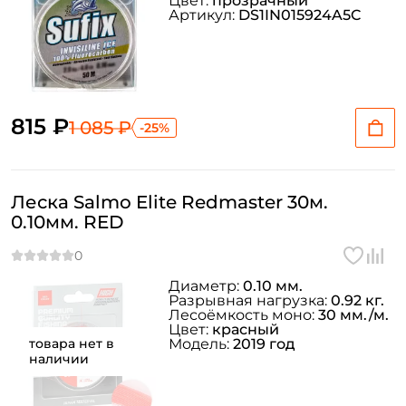
Цвет:
прозрачный
Артикул:
DS1IN015924A5C
815 ₽
1 085 ₽
-25%
Леска Salmo Elite Redmaster 30м.
0.10мм. RED
Диаметр:
0.10 мм.
Разрывная нагрузка:
0.92 кг.
Лесоёмкость моно:
30 мм./м.
Цвет:
красный
товара нет в
Модель:
2019 год
наличии