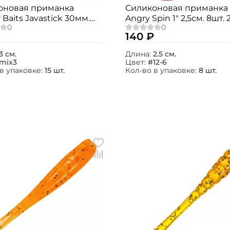
оновая приманка
Силиконовая приманка
 Baits Javastick 30мм.
Angry Spin 1" 2,5см. 8шт. 
5шт.
12-6
140 ₽
3 см.
Длина:
2.5 см.
mix3
Цвет:
#12-6
в упаковке:
15 шт.
Кол-во в упаковке:
8 шт.