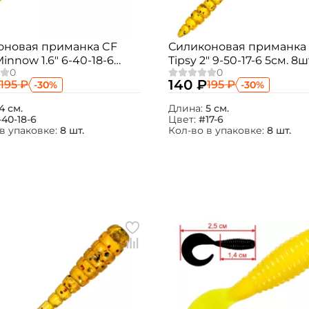
оновая приманка CF
Силиконовая приманка
innow 1.6" 6-40-18-6
Tipsy 2" 9-50-17-6 5см. 8ш
шт.
140 ₽
195 ₽
195 ₽
-30%
-30%
4 см.
Длина:
5 см.
-40-18-6
Цвет:
#17-6
в упаковке:
8 шт.
Кол-во в упаковке:
8 шт.