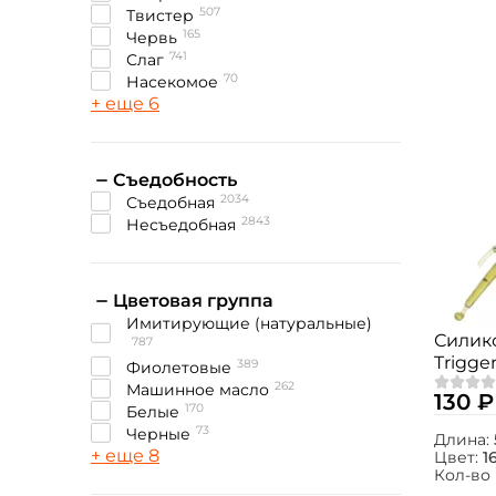
507
твистер
165
червь
741
слаг
70
насекомое
+ еще 6
Съедобность
2034
съедобная
2843
несъедобная
Цветовая группа
Имитирующие (натуральные)
Силик
787
Trigger
389
Фиолетовые
10шт.
262
Машинное масло
130 ₽
170
Белые
73
Черные
Длина:
+ еще 8
Цвет:
1
Кол-во 