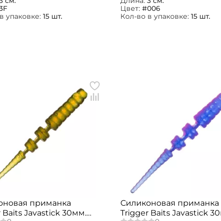
3 см.
Длина:
3 см.
3F
Цвет:
#006
в упаковке:
15 шт.
Кол-во в упаковке:
15 шт.
Создать аккаунт
ФИО: *
оновая приманка
Силиконовая приманка
Email: *
 Baits Javastick 30мм.
Trigger Baits Javastick 3