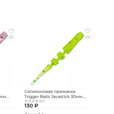
Силиконовая приманка
0мм.
Trigger Baits Javastick 30мм.
№026 15шт.
130 ₽