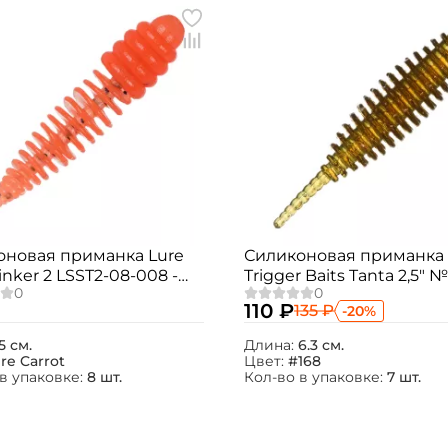
оновая приманка Lure
Силиконовая приманка
inker 2 LSST2-08-008 -
Trigger Baits Tanta 2,5" №168
rrot
6,3см. 7шт.
110 ₽
135 ₽
-20%
5 см.
Длина:
6.3 см.
ire Carrot
Цвет:
#168
в упаковке:
8 шт.
Кол-во в упаковке:
7 шт.