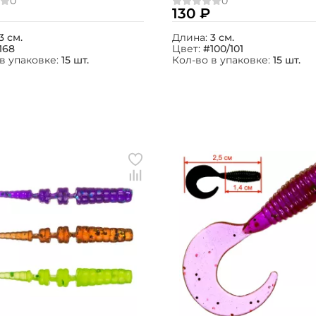
5шт.
№100/101 15шт.
130 ₽
Номер телефона: *
3 см.
Длина:
3 см.
168
Цвет:
#100/101
в упаковке:
15 шт.
Кол-во в упаковке:
15 шт.
Придумайте пароль: *
Повторите пароль: *
Заполняя данную форму вы соглашаетесь на
обработку
персональных данных
Создать аккаунт
У меня уже есть аккаунт