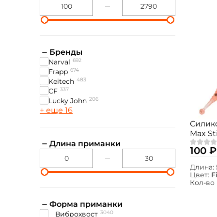
Бренды
692
Narval
674
Frapp
483
Keitech
337
CF
206
Lucky John
+ еще 16
Силик
Max St
Fire Ca
Длина приманки
100 ₽
Длина:
Цвет:
F
Кол-во 
Форма приманки
3040
виброхвост