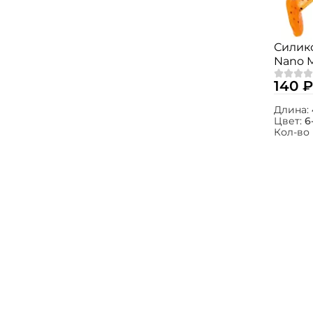
Силик
Nano M
4см. 8
140 ₽
Длина:
Цвет:
6
Кол-во 