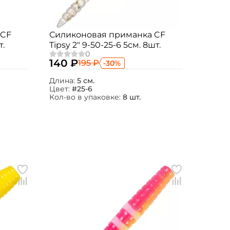
 CF
Силиконовая приманка CF
т.
Tipsy 2" 9-50-25-6 5см. 8шт.
140 ₽
195 ₽
-30%
Длина:
5 см.
Цвет:
#25-6
Кол-во в упаковке:
8 шт.