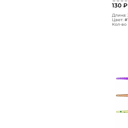
№168 1
130 ₽
Длина:
Цвет:
#
Кол-во 