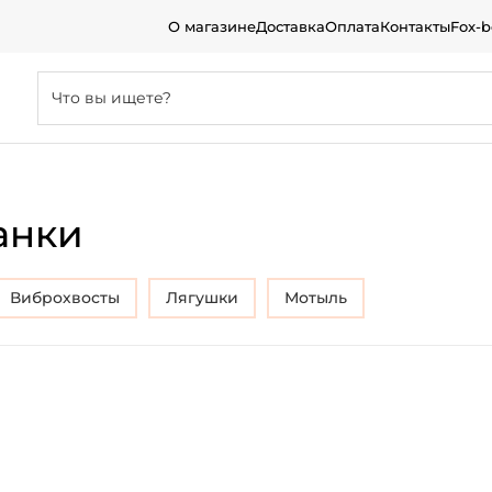
О магазине
Доставка
Оплата
Контакты
Fox-
анки
Виброхвосты
лягушки
Мотыль