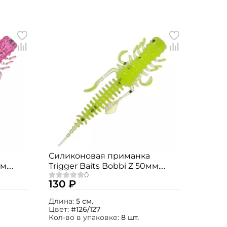
Силиконовая приманка
м.
Trigger Baits Bobbi Z 50мм.
№126/127 8шт.
130 ₽
Длина:
5 см.
Цвет:
#126/127
Кол-во в упаковке:
8 шт.