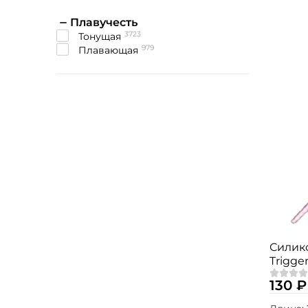
Плавучесть
3723
тонущая
979
плавающая
Силик
Trigger
№3F 15
130 ₽