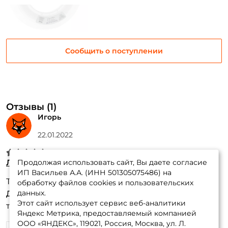
Сообщить о поступлении
Отзывы (1)
Игорь
22.01.2022
Лидер Sufix Superior Leader 100м. 1.2мм. CLEAR
Продолжая использовать сайт, Вы даете согласие
ИП Васильев А.А. (ИНН 501305075486) на
Тут была на него лучшая цена по скидке
обработку файлов cookies и пользовательских
данных.
Достоинства:
Качественный шок лидер, для
Этот сайт использует сервис веб-аналитики
трилингв просто незаменим
Яндекс Метрика, предоставляемый компанией
ООО «ЯНДЕКС», 119021, Россия, Москва, ул. Л.