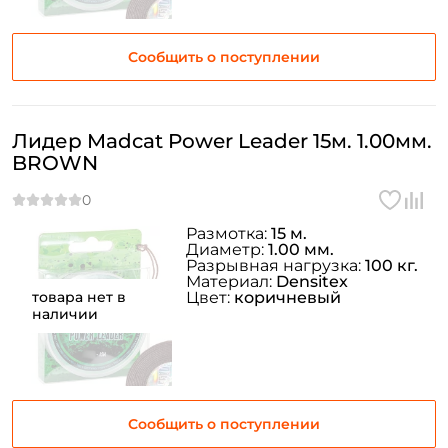
Email: *
Сообщить о поступлении
Номер телефона: *
Лидер Madcat Power Leader 15м. 1.00мм.
Придумайте пароль: *
BROWN
Повторите пароль: *
Размотка:
15 м.
Заполняя данную форму вы соглашаетесь на обработку
Диаметр:
1.00 мм.
Разрывная нагрузка:
100 кг.
персональных данных
Материал:
Densitex
товара нет в
Цвет:
коричневый
Создать аккаунт
наличии
У меня уже есть аккаунт
Сообщить о поступлении