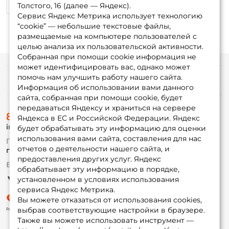
0
0
Толстого, 16 (далее — Яндекс).
Сервис Яндекс Метрика использует технологию
“cookie” — небольшие текстовые файлы,
размещаемые на компьютере пользователей с
целью анализа их пользовательской активности.
Собранная при помощи cookie информация не
может идентифицировать вас, однако может
помочь нам улучшить работу нашего сайта.
Информация
Информация об использовании вами данного
сайта, собранная при помощи cookie, будет
передаваться Яндексу и храниться на сервере
О магазине
8 (495) 532-77-88
Доставка
Яндекса в ЕС и Российской Федерации. Яндекс
info@foxfishing.ru
Оплата
будет обрабатывать эту информацию для оценки
Fox-bonus
использования вами сайта, составления для нас
По вопросам с заказом
Гуру
отчетов о деятельности нашего сайта, и
г. Москва,
ул. Плеханова д.7
предоставления других услуг. Яндекс
Ежедневно 10:00 до 20:00
обрабатывает эту информацию в порядке,
Партнерская программа
установленном в условиях использования
сервиса Яндекс Метрика.
Вы можете отказаться от использования cookies,
выбрав соответствующие настройки в браузере.
Также вы можете использовать инструмент —