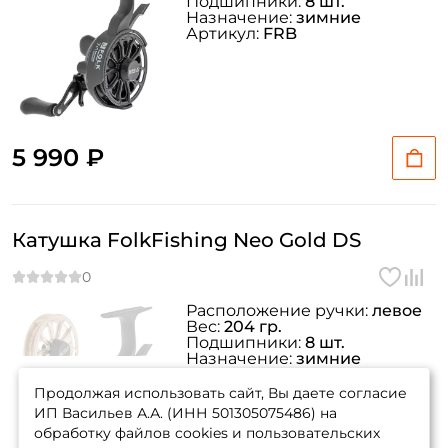
Подшипники:
8 шт.
Назначение:
зимние
Артикул:
FRB
Создать аккаунт
5 990 ₽
ФИО: *
Катушка FolkFishing Neo Gold DS
Email: *
Расположение ручки:
левое
Вес:
204 гр.
Подшипники:
8 шт.
Номер телефона: *
Назначение:
зимние
товара нет в
Артикул:
FRG DS
наличии
Продолжая использовать сайт, Вы даете согласие
Придумайте пароль: *
ИП Васильев А.А. (ИНН 501305075486) на
обработку файлов cookies и пользовательских