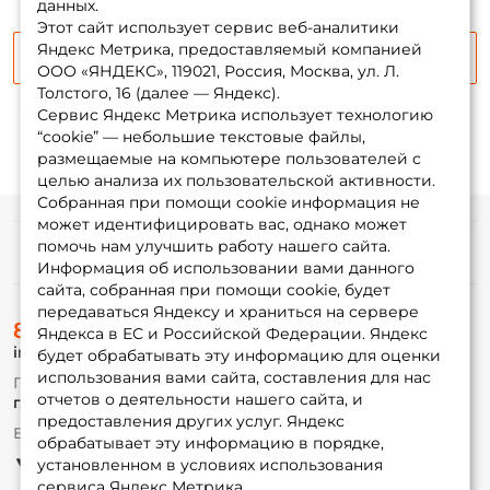
данных.
Повторите пароль: *
Этот сайт использует сервис веб-аналитики
Яндекс Метрика, предоставляемый компанией
Сообщить о поступлении
Заполняя данную форму вы соглашаетесь на обработку
ООО «ЯНДЕКС», 119021, Россия, Москва, ул. Л.
персональных данных
Толстого, 16 (далее — Яндекс).
Сервис Яндекс Метрика использует технологию
Создать аккаунт
“cookie” — небольшие текстовые файлы,
размещаемые на компьютере пользователей с
целью анализа их пользовательской активности.
У меня уже есть аккаунт
Собранная при помощи cookie информация не
может идентифицировать вас, однако может
помочь нам улучшить работу нашего сайта.
Информация
Информация об использовании вами данного
сайта, собранная при помощи cookie, будет
передаваться Яндексу и храниться на сервере
О магазине
8 (495) 532-77-88
Доставка
Яндекса в ЕС и Российской Федерации. Яндекс
info@foxfishing.ru
Оплата
будет обрабатывать эту информацию для оценки
Fox-bonus
использования вами сайта, составления для нас
По вопросам с заказом
Гуру
отчетов о деятельности нашего сайта, и
г. Москва,
ул. Плеханова д.7
предоставления других услуг. Яндекс
Ежедневно 10:00 до 20:00
обрабатывает эту информацию в порядке,
Партнерская программа
установленном в условиях использования
сервиса Яндекс Метрика.