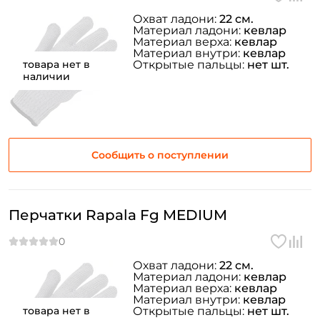
Охват ладони:
22 см.
Материал ладони:
кевлар
Материал верха:
кевлар
ФИО: *
Материал внутри:
кевлар
товара нет в
Открытые пальцы:
нет шт.
наличии
Email: *
Номер телефона: *
Сообщить о поступлении
Придумайте пароль: *
Перчатки Rapala Fg MEDIUM
Повторите пароль: *
Заполняя данную форму вы соглашаетесь на обработку
персональных данных
Охват ладони:
22 см.
Материал ладони:
кевлар
Создать аккаунт
Материал верха:
кевлар
Материал внутри:
кевлар
товара нет в
Открытые пальцы:
нет шт.