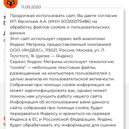
11.09.2020
Продолжая использовать сайт, Вы даете согласие
ИП Васильев А.А. (ИНН 501305075486) на
Перчатки RAPALA STRETCH Half Finger L
обработку файлов cookies и пользовательских
данных.
Достоинства:
Качественные перчатки, быстро
Этот сайт использует сервис веб-аналитики
сохнут.
Яндекс Метрика, предоставляемый компанией
ООО «ЯНДЕКС», 119021, Россия, Москва, ул. Л.
0
2
Толстого, 16 (далее — Яндекс).
Сервис Яндекс Метрика использует технологию
“cookie” — небольшие текстовые файлы,
размещаемые на компьютере пользователей с
целью анализа их пользовательской активности.
Собранная при помощи cookie информация не
может идентифицировать вас, однако может
помочь нам улучшить работу нашего сайта.
Информация
Информация об использовании вами данного
сайта, собранная при помощи cookie, будет
передаваться Яндексу и храниться на сервере
О магазине
8 (495) 532-77-88
Доставка
Яндекса в ЕС и Российской Федерации. Яндекс
info@foxfishing.ru
Оплата
будет обрабатывать эту информацию для оценки