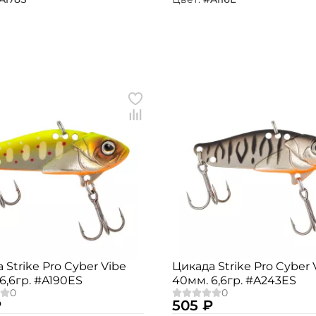
Номер телефона: *
Придумайте пароль: *
Повторите пароль: *
Заполняя данную форму вы соглашаетесь на
обработку
персональных данных
Создать аккаунт
У меня уже есть аккаунт
 Strike Pro Cyber Vibe
Цикада Strike Pro Cyber 
6,6гр. #A190ES
40мм. 6,6гр. #A243ES
₽
505 ₽