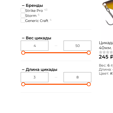
Бренды
43
Strike Pro
6
Storm
4
Generic Craft
Вес цикады
Цикада
40мм. 
245 
Вес:
6 г
Длина цикады
Длина:
Цвет:
#