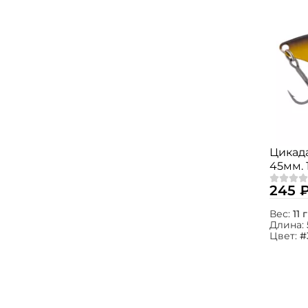
Цикада
45мм. 
245 
Вес:
11 
Длина:
Цвет:
#