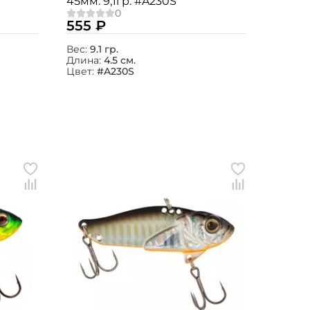
45мм. 9,1гр. #A230S
555 ₽
Вес:
9.1 гр.
Длина:
4.5 см.
Цвет:
#A230S