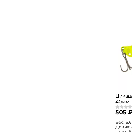
Цикада
40мм. 
505 
Вес:
6.6
Длина:
Цвет:
#