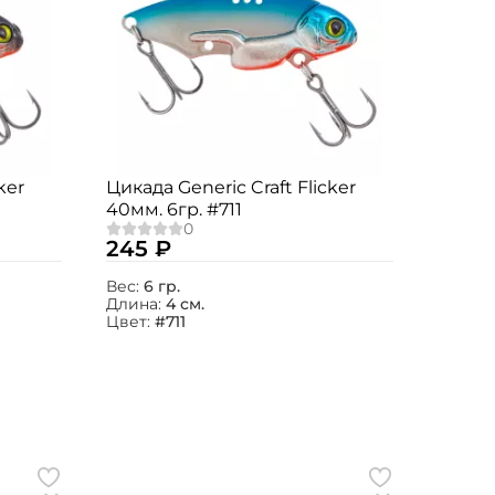
ker
Цикада Generic Craft Flicker
40мм. 6гр. #711
245 ₽
Вес:
6 гр.
Длина:
4 см.
Цвет:
#711