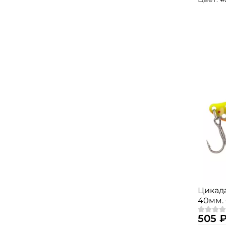
Цикада
40мм. 
505 