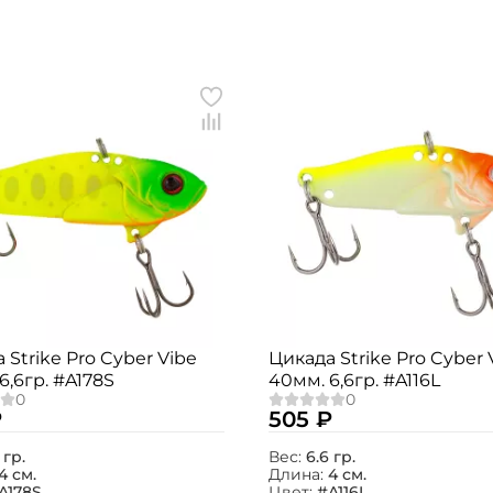
Создать аккаунт
 Strike Pro Cyber Vibe
Цикада Strike Pro Cyber 
6,6гр. #A178S
40мм. 6,6гр. #A116L
ФИО: *
₽
505 ₽
Email: *
 гр.
Вес:
6.6 гр.
4 см.
Длина:
4 см.
A178S
Цвет:
#A116L