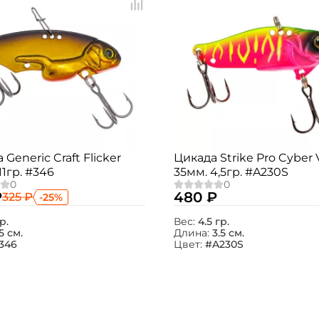
 Generic Craft Flicker
Цикада Strike Pro Cyber 
11гр. #346
35мм. 4,5гр. #A230S
₽
480 ₽
325 ₽
-25%
гр.
Вес:
4.5 гр.
5 см.
Длина:
3.5 см.
346
Цвет:
#A230S