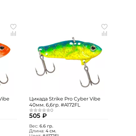
Vibe
Цикада Strike Pro Cyber Vibe
40мм. 6,6гр. #A172FL
505 ₽
Вес:
6.6 гр.
Длина:
4 см.
Цвет:
#A172FL