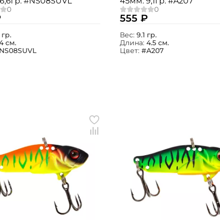
6,6гр. #NS08SUVL
45мм. 9,1гр. #A207
₽
555 ₽
 гр.
Вес:
9.1 гр.
4 см.
Длина:
4.5 см.
NS08SUVL
Цвет:
#A207