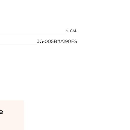
4 см.
JG-005B#A190ES
е