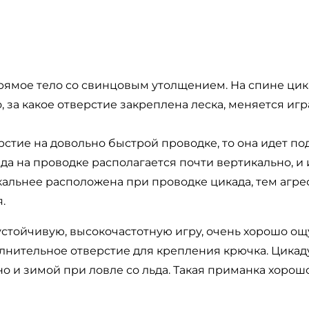
т прямое тело со свинцовым утолщением. На спине ц
о, за какое отверстие закреплена леска, меняется иг
стие на довольно быстрой проводке, то она идет по
ада на проводке располагается почти вертикально, и
альнее расположена при проводке цикада, тем агрес
.
устойчивую, высокочастотную игру, очень хорошо о
лнительное отверстие для крепления крючка. Цикад
но и зимой при ловле со льда. Такая приманка хорошо 