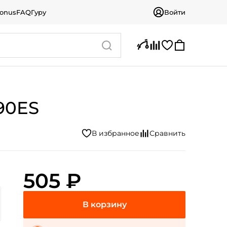
bonus
FAQ
Гуру
Войти
190ES
505 ₽