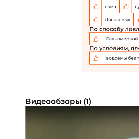
сома
с
Лососевых
По способу ловл
Равномерной
1
По условиям, дл
водоёмы без 
1
Видеообзоры (1)