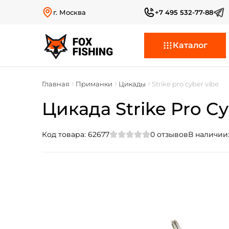
г. Москва
+7 495 532-77-88
Каталог
Главная
Приманки
Цикады
Strike pro cyber vibe
Цикада Strike Pro Cy
Код товара:
62677
0
отзывов
В наличии