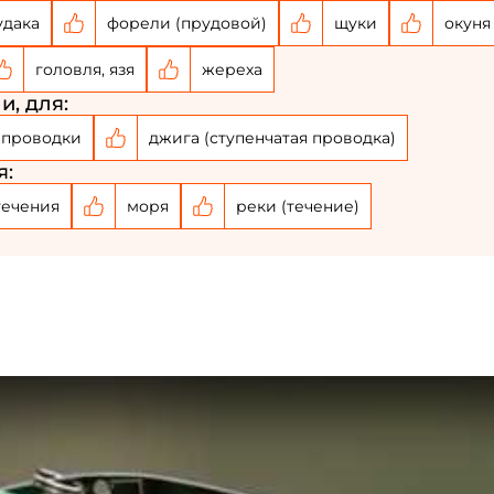
удака
форели (прудовой)
щуки
окуня
головля, язя
жереха
и, для:
 проводки
джига (ступенчатая проводка)
я:
течения
моря
реки (течение)
Создать аккаунт
ФИО: *
Email: *
Номер телефона: *