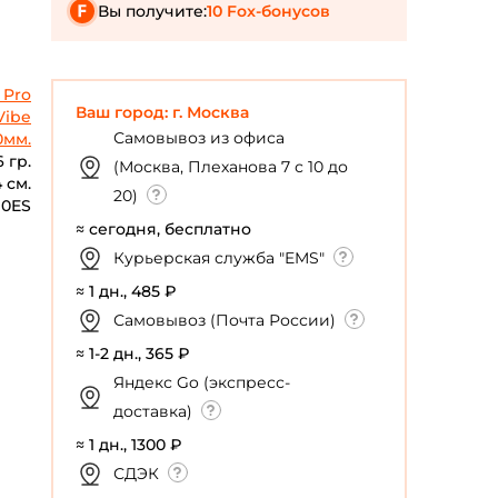
Вы получите:
10 Fox-бонусов
 Pro
Ваш город: г. Москва
Vibe
Самовывоз из офиса
0мм.
6 гр.
(Москва, Плеханова 7 с 10 до
 см.
20)
90ES
≈ сегодня, бесплатно
Курьерская служба "EMS"
≈ 1 дн., 485 ₽
Самовывоз (Почта России)
≈ 1-2 дн., 365 ₽
Яндекс Go (экспресс-
доставка)
≈ 1 дн., 1300 ₽
СДЭК