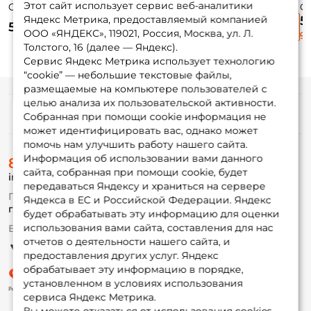
Этот сайт использует сервис веб-аналитики
Cyber Vibe 45мм.
Cyber Vibe 55мм.
Cyber Vibe 65мм.
G
9,1гр. #NS08SUVL
17гр. #A190ES
26гр. #A242S
Bl
Яндекс Метрика, предоставляемый компанией
5
555 ₽
600 ₽
565 ₽
5
ООО «ЯНДЕКС», 119021, Россия, Москва, ул. Л.
9
Толстого, 16 (далее — Яндекс).
Сервис Яндекс Метрика использует технологию
“cookie” — небольшие текстовые файлы,
размещаемые на компьютере пользователей с
целью анализа их пользовательской активности.
Информация
Собранная при помощи cookie информация не
может идентифицировать вас, однако может
помочь нам улучшить работу нашего сайта.
О магазине
Информация об использовании вами данного
8 (495) 532-77-88
Доставка
сайта, собранная при помощи cookie, будет
info@foxfishing.ru
Оплата
передаваться Яндексу и храниться на сервере
Fox-bonus
По вопросам с заказом
Яндекса в ЕС и Российской Федерации. Яндекс
Гуру
г. Москва,
ул. Плеханова д.7
будет обрабатывать эту информацию для оценки
использования вами сайта, составления для нас
Ежедневно 10:00 до 20:00
Партнерская программа
отчетов о деятельности нашего сайта, и
предоставления других услуг. Яндекс
обрабатывает эту информацию в порядке,
установленном в условиях использования
сервиса Яндекс Метрика.