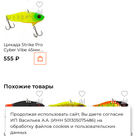
Цикада Strike Pro
Cyber Vibe 45мм.
9,1гр. #A178S
555 ₽
Похожие товары
Продолжая использовать сайт, Вы даете согласие
ИП Васильев А.А. (ИНН 501305075486) на
обработку файлов cookies и пользовательских
данных.
Цикада Strike Pro
Цикада Strike Pro
Цикада Strike Pro
Ц