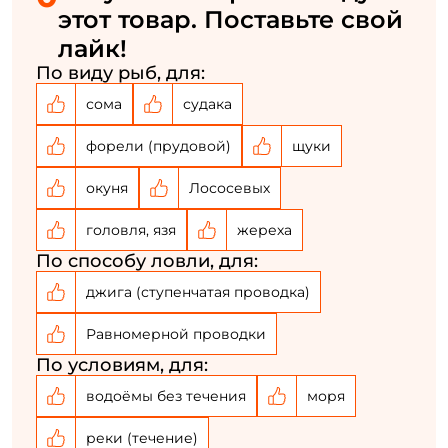
Повторите пароль: *
этот товар. Поставьте свой
лайк!
Заполняя данную форму вы соглашаетесь на обработку
персональных данных
По виду рыб, для:
сома
судака
Создать аккаунт
форели (прудовой)
щуки
У меня уже есть аккаунт
окуня
Лососевых
головля, язя
жереха
По способу ловли, для:
джига (ступенчатая проводка)
Равномерной проводки
По условиям, для:
водоёмы без течения
моря
реки (течение)