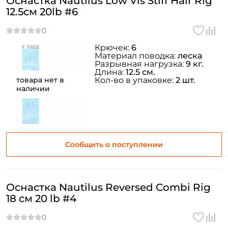
Оснастка Nautilus Low Vis Stiff Hair Rig
12.5см 20lb #6
Крючек:
6
Материал поводка:
леска
Разрывная нагрузка:
9 кг.
Длина:
12.5 см.
товара нет в
Кол-во в упаковке:
2 шт.
наличии
Сообщить о поступлении
Оснастка Nautilus Reversed Combi Rig
18 см 20 lb #4