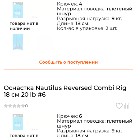
Крючек:
4
Материал поводка:
плетеный
шнур
Разрывная нагрузка:
9 кг.
товара нет в
Длина:
18 см.
Кол-во в упаковке:
2 шт.
наличии
Сообщить о поступлении
Оснастка Nautilus Reversed Combi Rig
18 см 20 lb #6
Крючек:
6
Материал поводка:
плетеный
шнур
Разрывная нагрузка:
9 кг.
товара нет в
Длина:
18 см.