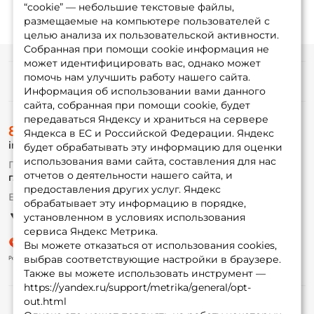
“cookie” — небольшие текстовые файлы,
размещаемые на компьютере пользователей с
целью анализа их пользовательской активности.
Собранная при помощи cookie информация не
может идентифицировать вас, однако может
помочь нам улучшить работу нашего сайта.
Информация
Информация об использовании вами данного
сайта, собранная при помощи cookie, будет
передаваться Яндексу и храниться на сервере
О магазине
8 (495) 532-77-88
Доставка
Яндекса в ЕС и Российской Федерации. Яндекс
info@foxfishing.ru
Оплата
будет обрабатывать эту информацию для оценки
Fox-bonus
использования вами сайта, составления для нас
По вопросам с заказом
Гуру
отчетов о деятельности нашего сайта, и
г. Москва,
ул. Плеханова д.7
предоставления других услуг. Яндекс
Ежедневно 10:00 до 20:00
обрабатывает эту информацию в порядке,
Партнерская программа
установленном в условиях использования
сервиса Яндекс Метрика.
Вы можете отказаться от использования cookies,
выбрав соответствующие настройки в браузере.
Также вы можете использовать инструмент —
https://yandex.ru/support/metrika/general/opt-
out.html