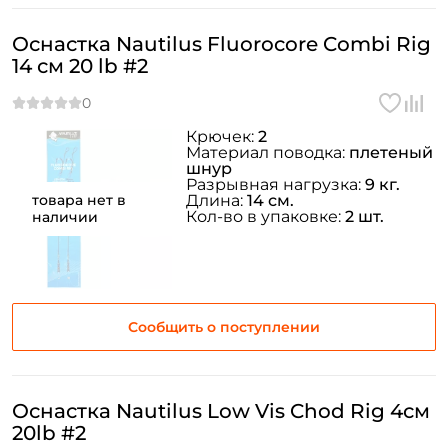
Оснастка Nautilus Fluorocore Combi Rig
14 см 20 lb #2
Крючек:
2
Материал поводка:
плетеный
шнур
Разрывная нагрузка:
9 кг.
товара нет в
Длина:
14 см.
Кол-во в упаковке:
2 шт.
наличии
Сообщить о поступлении
Оснастка Nautilus Low Vis Chod Rig 4см
20lb #2