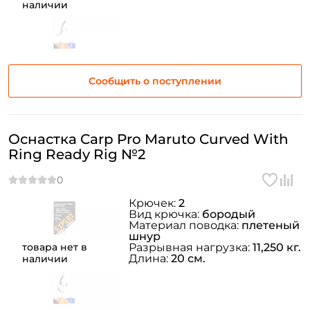
наличии
Сообщить о поступлении
Оснастка Carp Pro Maruto Curved With
Ring Ready Rig №2
Крючек:
2
Вид крючка:
бородый
Создать аккаунт
Материал поводка:
плетеный
шнур
товара нет в
Разрывная нагрузка:
11,250 кг.
Длина:
20 см.
наличии
ФИО: *