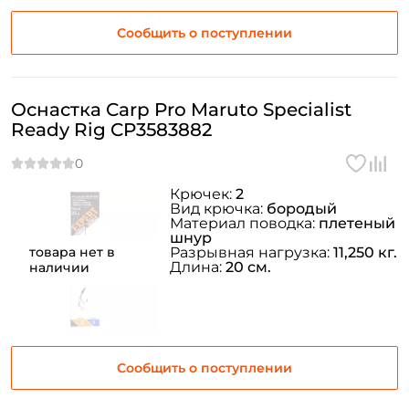
Email: *
Сообщить о поступлении
Номер телефона: *
Оснастка Carp Pro Maruto Specialist
Придумайте пароль: *
Ready Rig CP3583882
Повторите пароль: *
Крючек:
2
Заполняя данную форму вы соглашаетесь на обработку
Вид крючка:
бородый
Материал поводка:
плетеный
персональных данных
шнур
товара нет в
Разрывная нагрузка:
11,250 кг.
Создать аккаунт
Длина:
20 см.
наличии
У меня уже есть аккаунт
Сообщить о поступлении