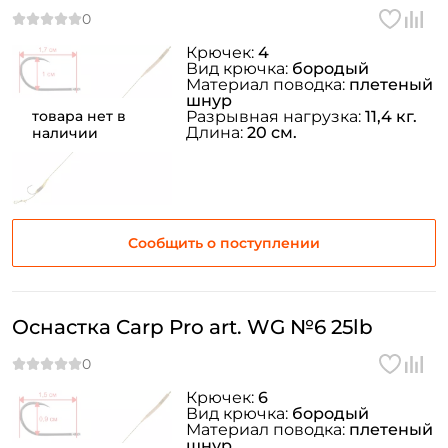
Крючек:
4
Вид крючка:
бородый
Материал поводка:
плетеный
шнур
товара нет в
Разрывная нагрузка:
11,4 кг.
Длина:
20 см.
наличии
Сообщить о поступлении
Оснастка Carp Pro art. WG №6 25lb
Крючек:
6
Вид крючка:
бородый
Материал поводка:
плетеный
шнур