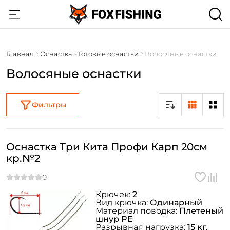
Главная
Оснастка
Готовые оснастки
Волосяные оснастки
Волосяные оснастки
Фильтры
Оснастка Три Кита Профи Карп 20см
кр.№2
Крючек:
2
Вид крючка:
Одинарный
Материал поводка:
Плетеный
шнур PE
Разрывная нагрузка:
15 кг.