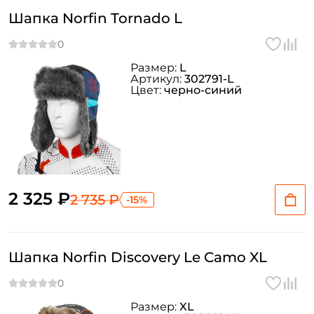
Шапка Norfin Tornado L
Размер:
L
Артикул:
302791-L
Цвет:
черно-синий
Создать аккаунт
2 325 ₽
2 735 ₽
-15%
ФИО: *
Шапка Norfin Discovery Le Camo XL
Email: *
Размер:
XL