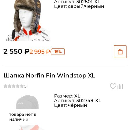
Артикул:
302801-XL
Цвет:
серый/черный
Номер телефона: *
Придумайте пароль: *
Повторите пароль: *
2 550 ₽
2 995 ₽
-15%
Заполняя данную форму вы соглашаетесь на обработку
персональных данных
Создать аккаунт
Шапка Norfin Fin Windstop XL
У меня уже есть аккаунт
Размер:
XL
Артикул:
302749-XL
Цвет:
чёрный
товара нет в
наличии