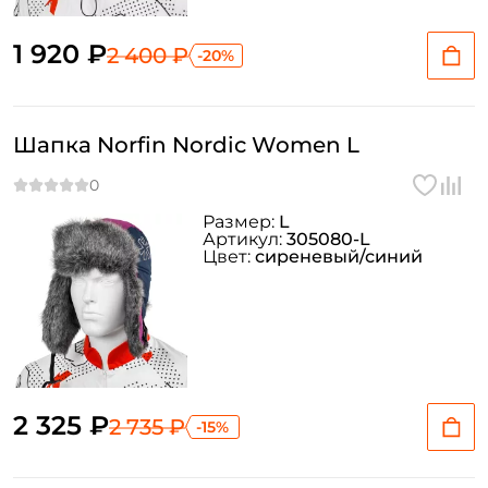
1 920 ₽
2 400 ₽
-20%
Шапка Norfin Nordic Women L
Размер:
L
Артикул:
305080-L
Цвет:
сиреневый/синий
2 325 ₽
2 735 ₽
-15%