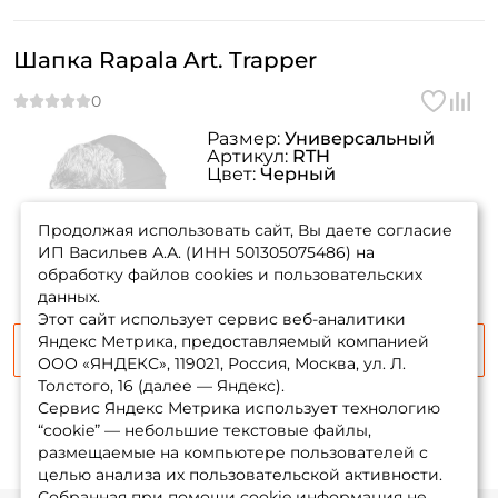
Шапка Rapala Art. Trapper
Размер:
Универсальный
Артикул:
RTH
Цвет:
Черный
товара нет в
наличии
Продолжая использовать сайт, Вы даете согласие
ИП Васильев А.А. (ИНН 501305075486) на
обработку файлов cookies и пользовательских
данных.
Этот сайт использует сервис веб-аналитики
Яндекс Метрика, предоставляемый компанией
Сообщить о поступлении
ООО «ЯНДЕКС», 119021, Россия, Москва, ул. Л.
Толстого, 16 (далее — Яндекс).
Сервис Яндекс Метрика использует технологию
“cookie” — небольшие текстовые файлы,
размещаемые на компьютере пользователей с
целью анализа их пользовательской активности.
Собранная при помощи cookie информация не