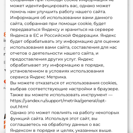
может идентифицировать вас, однако может
помочь нам улучшить работу нашего сайта.
Информация
Информация об использовании вами данного
сайта, собранная при помощи cookie, будет
передаваться Яндексу и храниться на сервере
О магазине
8 (495) 532-77-88
Доставка
Яндекса в ЕС и Российской Федерации. Яндекс
info@foxfishing.ru
Оплата
будет обрабатывать эту информацию для оценки
Fox-bonus
использования вами сайта, составления для нас
По вопросам с заказом
Гуру
отчетов о деятельности нашего сайта, и
г. Москва,
ул. Плеханова д.7
предоставления других услуг. Яндекс
Ежедневно 10:00 до 20:00
обрабатывает эту информацию в порядке,
Партнерская программа
установленном в условиях использования
сервиса Яндекс Метрика.
Вы можете отказаться от использования cookies,
выбрав соответствующие настройки в браузере.
Также вы можете использовать инструмент —
https://yandex.ru/support/metrika/general/opt-
out.html
Однако это может повлиять на работу некоторых
функций сайта. Используя этот сайт, вы
© ФоксФишинг, 2009-2026
соглашаетесь на обработку данных о вас
Яндексом в порядке и целях, указанных выше.