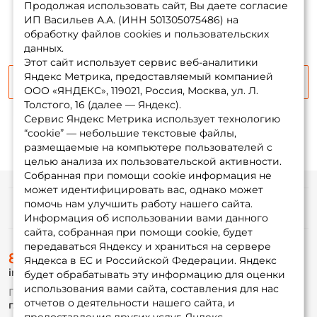
наличии
Продолжая использовать сайт, Вы даете согласие
ИП Васильев А.А. (ИНН 501305075486) на
обработку файлов cookies и пользовательских
данных.
Этот сайт использует сервис веб-аналитики
Яндекс Метрика, предоставляемый компанией
Сообщить о поступлении
ООО «ЯНДЕКС», 119021, Россия, Москва, ул. Л.
Толстого, 16 (далее — Яндекс).
Сервис Яндекс Метрика использует технологию
“cookie” — небольшие текстовые файлы,
размещаемые на компьютере пользователей с
целью анализа их пользовательской активности.
Собранная при помощи cookie информация не
может идентифицировать вас, однако может
помочь нам улучшить работу нашего сайта.
Информация
Информация об использовании вами данного
сайта, собранная при помощи cookie, будет
передаваться Яндексу и храниться на сервере
О магазине
8 (495) 532-77-88
Доставка
Яндекса в ЕС и Российской Федерации. Яндекс
info@foxfishing.ru
Оплата
будет обрабатывать эту информацию для оценки
Fox-bonus
использования вами сайта, составления для нас
По вопросам с заказом
Гуру
отчетов о деятельности нашего сайта, и
г. Москва,
ул. Плеханова д.7