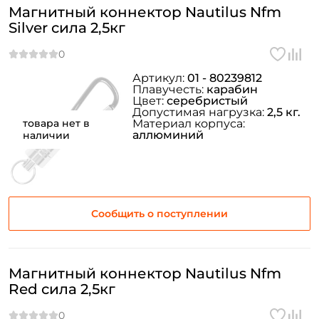
Магнитный коннектор Nautilus Nfm
Silver сила 2,5кг
ФИО: *
Email: *
Артикул:
01 - 80239812
Плавучесть:
карабин
Цвет:
серебристый
Номер телефона: *
Допустимая нагрузка:
2,5 кг.
товара нет в
Материал корпуса:
аллюминий
наличии
Придумайте пароль: *
Повторите пароль: *
Сообщить о поступлении
Заполняя данную форму вы соглашаетесь на обработку
персональных данных
Создать аккаунт
Магнитный коннектор Nautilus Nfm
Red сила 2,5кг
У меня уже есть аккаунт