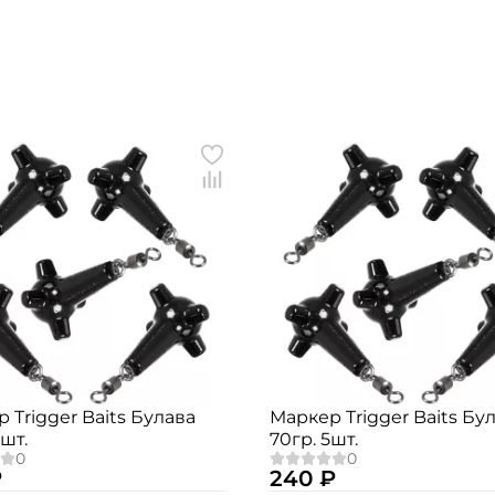
Номер телефона: *
Придумайте пароль: *
Повторите пароль: *
Заполняя данную форму вы соглашаетесь на
обработку
персональных данных
Создать аккаунт
У меня уже есть аккаунт
 Trigger Baits Булава
Маркер Trigger Baits Бу
5шт.
70гр. 5шт.
₽
240 ₽