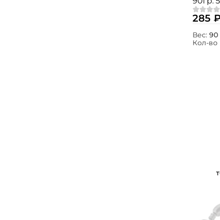
90гр. 
285 
Вес:
90 
Кол-во 