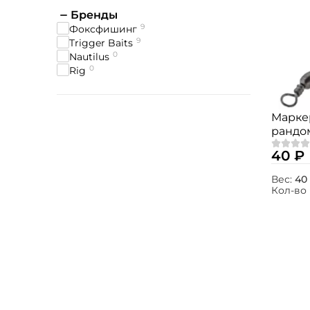
Бренды
9
Фоксфишинг
9
Trigger Baits
0
Nautilus
0
Rig
Марке
рандо
40 ₽
Вес:
40 
Кол-во 