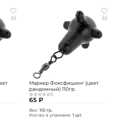
вет
Маркер Фоксфишинг (цвет
рандомный) 110гр.
65 ₽
Вес:
110 гр.
Кол-во в упаковке:
1 шт.