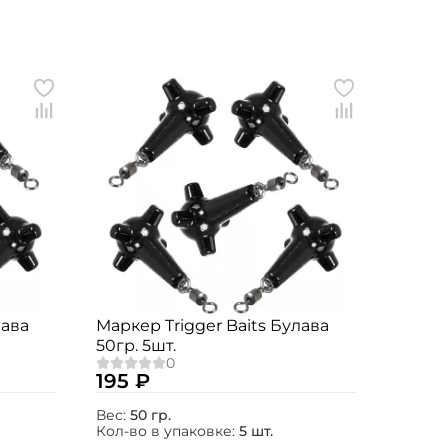
лава
Маркер Trigger Baits Булава
50гр. 5шт.
195 ₽
Вес:
50 гр.
Кол-во в упаковке:
5 шт.