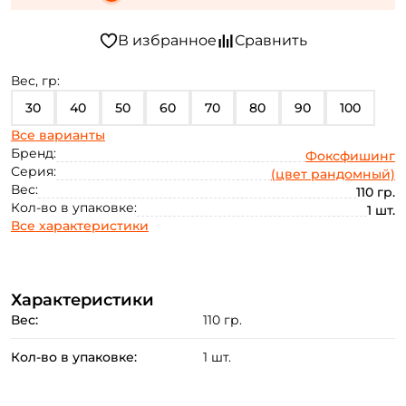
Вес, гр:
30
40
50
60
70
80
90
100
Все варианты
110
Бренд:
Фоксфишинг
Серия:
(цвет рандомный)
Вес:
110 гр.
Кол-во в упаковке:
1 шт.
Все характеристики
Характеристики
Вес:
110 гр.
Кол-во в упаковке:
1 шт.
Создать аккаунт