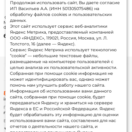
Продолжая использовать сайт, Вы даете согласие
ИП Васильев А.А. (ИНН 501305075486) на
обработку файлов cookies и пользовательских
данных.
Маркер
Маркер
Этот сайт использует сервис веб-аналитики
Фоксфишинг
Фоксфишинг
Яндекс Метрика, предоставляемый компанией
(цвет рандомный)
(цвет рандомный)
65 ₽
60 ₽
100гр.
90гр.
ООО «ЯНДЕКС», 119021, Россия, Москва, ул. Л.
Толстого, 16 (далее — Яндекс).
Сервис Яндекс Метрика использует технологию
“cookie” — небольшие текстовые файлы,
размещаемые на компьютере пользователей с
целью анализа их пользовательской активности.
Информация
Собранная при помощи cookie информация не
может идентифицировать вас, однако может
помочь нам улучшить работу нашего сайта.
О магазине
Информация об использовании вами данного
8 (495) 532-77-88
Доставка
сайта, собранная при помощи cookie, будет
info@foxfishing.ru
Оплата
передаваться Яндексу и храниться на сервере
Fox-bonus
По вопросам с заказом
Яндекса в ЕС и Российской Федерации. Яндекс
Гуру
г. Москва,
ул. Плеханова д.7
будет обрабатывать эту информацию для оценки
использования вами сайта, составления для нас
Ежедневно 10:00 до 20:00
Партнерская программа
отчетов о деятельности нашего сайта, и