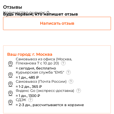
Отзывы
ФИО: *
Количество оценок: 0
Будь первым, кто напишет отзыв
Написать отзыв
Email: *
Номер телефона: *
Ваш город: г. Москва
Придумайте пароль: *
Самовывоз из офиса (Москва,
Плеханова 7 с 10 до 20)
≈ сегодня, бесплатно
Повторите пароль: *
Курьерская служба "EMS"
≈ 1 дн., 485 ₽
Заполняя данную форму вы соглашаетесь на обработку
Самовывоз (Почта России)
персональных данных
≈ 1-2 дн., 365 ₽
Яндекс Go (экспресс-доставка)
Создать аккаунт
≈ 1 дн., 1300 ₽
СДЭК
≈ 2-3 дн., рассчитывается в корзине
У меня уже есть аккаунт