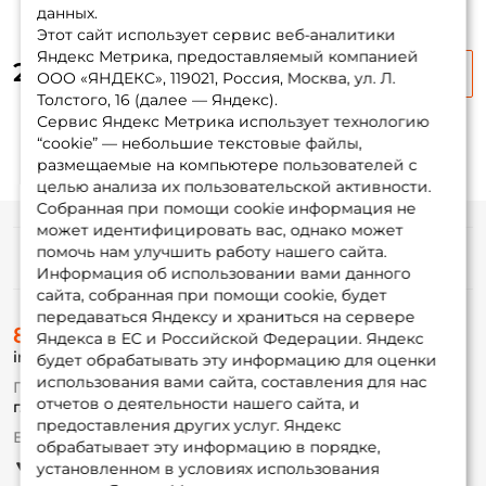
данных.
Этот сайт использует сервис веб-аналитики
Яндекс Метрика, предоставляемый компанией
2 550 ₽
2 995 ₽
-15%
ООО «ЯНДЕКС», 119021, Россия, Москва, ул. Л.
Толстого, 16 (далее — Яндекс).
Сервис Яндекс Метрика использует технологию
“cookie” — небольшие текстовые файлы,
размещаемые на компьютере пользователей с
целью анализа их пользовательской активности.
Собранная при помощи cookie информация не
может идентифицировать вас, однако может
помочь нам улучшить работу нашего сайта.
Информация
Информация об использовании вами данного
сайта, собранная при помощи cookie, будет
передаваться Яндексу и храниться на сервере
О магазине
8 (495) 532-77-88
Доставка
Яндекса в ЕС и Российской Федерации. Яндекс
info@foxfishing.ru
Оплата
будет обрабатывать эту информацию для оценки
Fox-bonus
использования вами сайта, составления для нас
По вопросам с заказом
Гуру
отчетов о деятельности нашего сайта, и
г. Москва,
ул. Плеханова д.7
предоставления других услуг. Яндекс
Ежедневно 10:00 до 20:00
обрабатывает эту информацию в порядке,
Партнерская программа
установленном в условиях использования