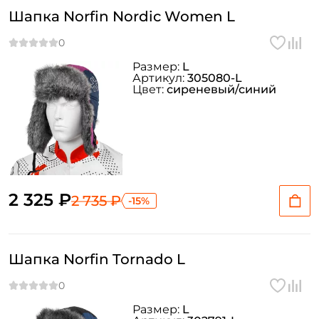
Шапка Norfin Nordic Women L
Размер:
L
Артикул:
305080-L
Цвет:
сиреневый/синий
2 325 ₽
2 735 ₽
-15%
Шапка Norfin Tornado L
Размер:
L