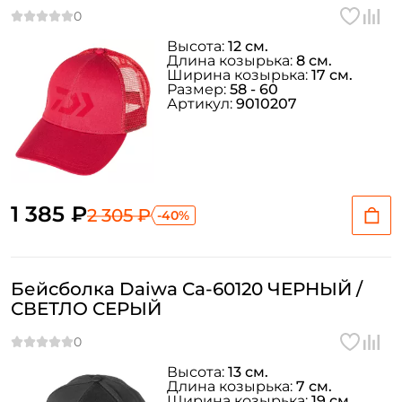
Высота:
12 см.
Длина козырька:
8 см.
Ширина козырька:
17 см.
Размер:
58 - 60
Артикул:
9010207
Создать аккаунт
ФИО: *
1 385 ₽
2 305 ₽
-40%
Email: *
Бейсболка Daiwa Ca-60120 ЧЕРНЫЙ /
СВЕТЛО СЕРЫЙ
Номер телефона: *
Придумайте пароль: *
Высота:
13 см.
Длина козырька:
7 см.
Ширина козырька:
19 см.