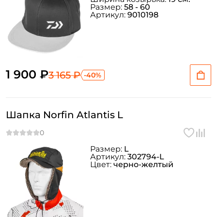
Размер:
58 - 60
Повторите пароль: *
Артикул:
9010198
Заполняя данную форму вы соглашаетесь на обработку
персональных данных
Создать аккаунт
1 900 ₽
3 165 ₽
-40%
У меня уже есть аккаунт
Шапка Norfin Atlantis L
Размер:
L
Артикул:
302794-L
Цвет:
черно-желтый