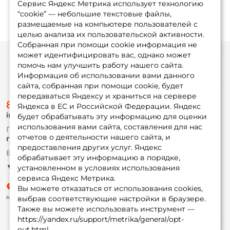
Сервис Яндекс Метрика использует технологию
“cookie” — небольшие текстовые файлы,
размещаемые на компьютере пользователей с
целью анализа их пользовательской активности.
Собранная при помощи cookie информация не
может идентифицировать вас, однако может
помочь нам улучшить работу нашего сайта.
Информация
Информация об использовании вами данного
сайта, собранная при помощи cookie, будет
передаваться Яндексу и храниться на сервере
О магазине
8 (495) 532-77-88
Доставка
Яндекса в ЕС и Российской Федерации. Яндекс
info@foxfishing.ru
Оплата
будет обрабатывать эту информацию для оценки
Fox-bonus
использования вами сайта, составления для нас
По вопросам с заказом
Гуру
отчетов о деятельности нашего сайта, и
г. Москва,
ул. Плеханова д.7
предоставления других услуг. Яндекс
Ежедневно 10:00 до 20:00
обрабатывает эту информацию в порядке,
Партнерская программа
установленном в условиях использования
сервиса Яндекс Метрика.
Вы можете отказаться от использования cookies,
выбрав соответствующие настройки в браузере.
Также вы можете использовать инструмент —
https://yandex.ru/support/metrika/general/opt-
out.html