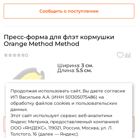
Email: *
Сообщить о поступлении
Номер телефона: *
Пресс-форма для флэт кормушки
Придумайте пароль: *
Orange Method Method
Повторите пароль: *
Ширина:
3 см.
Длина:
5.5 см.
Заполняя данную форму вы соглашаетесь на обработку
персональных данных
товара нет в
Создать аккаунт
наличии
Продолжая использовать сайт, Вы даете согласие
ИП Васильев А.А. (ИНН 501305075486) на
обработку файлов cookies и пользовательских
данных.
У меня уже есть аккаунт
Этот сайт использует сервис веб-аналитики
Яндекс Метрика, предоставляемый компанией
Сообщить о поступлении
ООО «ЯНДЕКС», 119021, Россия, Москва, ул. Л.
Толстого, 16 (далее — Яндекс).