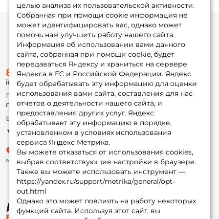
целью анализа их пользовательской активности.
Собранная при помощи cookie информация не
может идентифицировать вас, однако может
помочь нам улучшить работу нашего сайта.
Информация
Информация об использовании вами данного
сайта, собранная при помощи cookie, будет
передаваться Яндексу и храниться на сервере
О магазине
8 (495) 532-77-88
Доставка
Яндекса в ЕС и Российской Федерации. Яндекс
info@foxfishing.ru
Оплата
будет обрабатывать эту информацию для оценки
Fox-bonus
использования вами сайта, составления для нас
По вопросам с заказом
Гуру
отчетов о деятельности нашего сайта, и
г. Москва,
ул. Плеханова д.7
предоставления других услуг. Яндекс
Ежедневно 10:00 до 20:00
обрабатывает эту информацию в порядке,
Партнерская программа
установленном в условиях использования
сервиса Яндекс Метрика.
Вы можете отказаться от использования cookies,
выбрав соответствующие настройки в браузере.
Также вы можете использовать инструмент —
https://yandex.ru/support/metrika/general/opt-
out.html
Однако это может повлиять на работу некоторых
функций сайта. Используя этот сайт, вы
© ФоксФишинг, 2009-2026