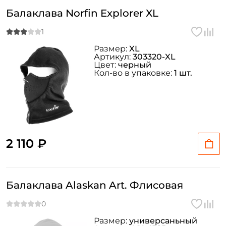
Балаклава Norfin Explorer XL
Размер:
XL
Артикул:
303320-XL
Цвет:
черный
Кол-во в упаковке:
1 шт.
2 110 ₽
Создать аккаунт
Балаклава Alaskan Art. Флисовая
ФИО: *
Email: *
Размер:
универсаньный