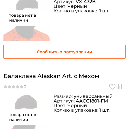
Артикул:
VX-432B
Цвет:
Черный
Кол-во в упаковке:
1 шт.
Номер телефона: *
товара нет в
наличии
Придумайте пароль: *
Повторите пароль: *
Сообщить о поступлении
Заполняя данную форму вы соглашаетесь на обработку
персональных данных
Создать аккаунт
Балаклава Alaskan Art. c Мехом
У меня уже есть аккаунт
Размер:
универсаньный
Артикул:
AACC1801-FM
Цвет:
Черный
Кол-во в упаковке:
1 шт.
товара нет в
наличии