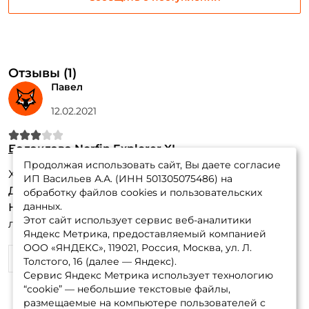
Отзывы (1)
Павел
12.02.2021
Балаклава Norfin Explorer XL
Продолжая использовать сайт, Вы даете согласие
Холодная, не удобная , не рекомендую!
ИП Васильев А.А. (ИНН 501305075486) на
Достоинства:
Не чего
обработку файлов cookies и пользовательских
данных.
Недостатки:
Холодная и не удобная , ожидал
Этот сайт использует сервис веб-аналитики
лучшего
Яндекс Метрика, предоставляемый компанией
ООО «ЯНДЕКС», 119021, Россия, Москва, ул. Л.
0
1
Толстого, 16 (далее — Яндекс).
Сервис Яндекс Метрика использует технологию
“cookie” — небольшие текстовые файлы,
размещаемые на компьютере пользователей с