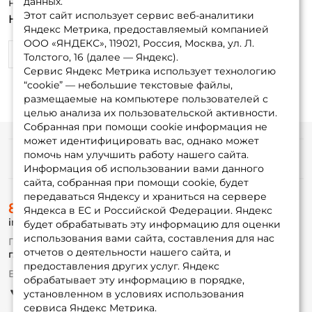
данных.
не критично...
Этот сайт использует сервис веб-аналитики
Недостатки:
Нет 7гр. Ровно 6,8гр. Все 10шт.
Яндекс Метрика, предоставляемый компанией
ООО «ЯНДЕКС», 119021, Россия, Москва, ул. Л.
0
0
Толстого, 16 (далее — Яндекс).
Сервис Яндекс Метрика использует технологию
“cookie” — небольшие текстовые файлы,
размещаемые на компьютере пользователей с
целью анализа их пользовательской активности.
Собранная при помощи cookie информация не
может идентифицировать вас, однако может
помочь нам улучшить работу нашего сайта.
Информация
Информация об использовании вами данного
сайта, собранная при помощи cookie, будет
передаваться Яндексу и храниться на сервере
О магазине
8 (495) 532-77-88
Доставка
Яндекса в ЕС и Российской Федерации. Яндекс
info@foxfishing.ru
Оплата
будет обрабатывать эту информацию для оценки
Fox-bonus
использования вами сайта, составления для нас
По вопросам с заказом
Гуру
отчетов о деятельности нашего сайта, и
г. Москва,
ул. Плеханова д.7
предоставления других услуг. Яндекс
Ежедневно 10:00 до 20:00
обрабатывает эту информацию в порядке,
Партнерская программа
установленном в условиях использования
сервиса Яндекс Метрика.