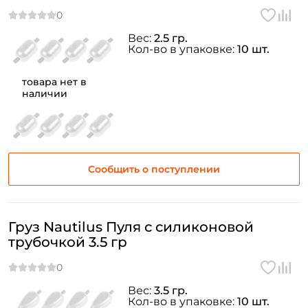
Вес:
2.5 гр.
Кол-во в упаковке:
10 шт.
товара нет в
наличии
Создать аккаунт
ФИО: *
Сообщить о поступлении
Email: *
Груз Nautilus Пуля с силиконовой
Номер телефона: *
трубочкой 3.5 гр
Придумайте пароль: *
Вес:
3.5 гр.
Кол-во в упаковке:
10 шт.