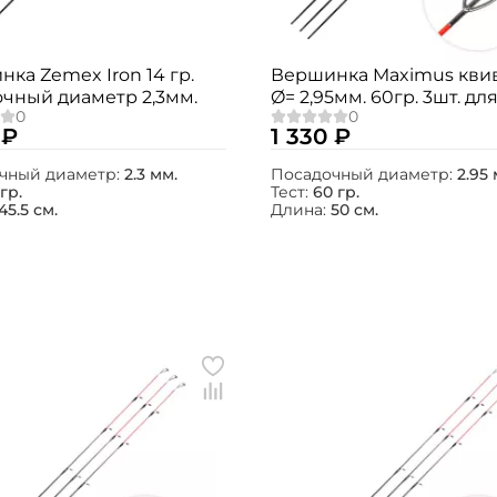
ка Zemex Iron 14 гр.
Вершинка Maximus кви
очный диаметр 2,3мм.
Ø= 2,95мм. 60гр. 3шт. дл
Agent-X / Jasper / Integr
 ₽
1 330 ₽
чный диаметр:
2.3 мм.
Посадочный диаметр:
2.95 
 гр.
Тест:
60 гр.
45.5 см.
Длина:
50 см.