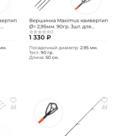
вертип
Вершинка Maximus квивертип
я
Ø= 2,95мм. 90гр. 3шт. для
o
Agent-X / Jasper / Integro
1 330 ₽
мм.
Посадочный диаметр:
2.95 мм.
Тест:
90 гр.
Длина:
50 см.