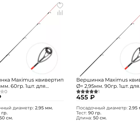
нка Maximus квивертип
Вершинка Maximus кви
5мм. 60гр. 1шт. для
Ø= 2,95мм. 90гр. 1шт. для
 / Jasper / Integro
Agent-X / Jasper / Integr
₽
455 ₽
чный диаметр:
2.95 мм.
Посадочный диаметр:
2.95 
 гр.
Тест:
90 гр.
50 см.
Длина:
50 см.