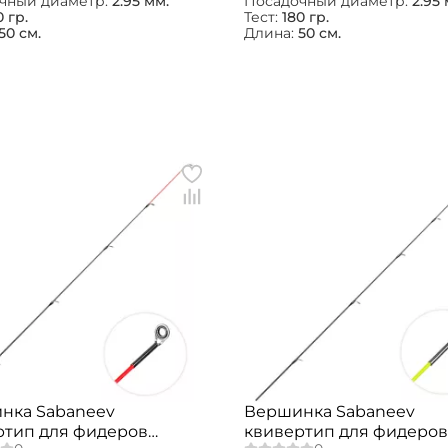
чный диаметр:
2.95 мм.
Посадочный диаметр:
2.95 
0 гр.
Тест:
180 гр.
50 см.
Длина:
50 см.
Создать аккаунт
ФИО: *
нка Sabaneev
Вершинка Sabaneev
Email: *
ртип для фидеров
квивертип для фидеров