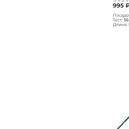
Impulse
995 
(180) Ø
Посадо
Тест:
56
Длина: