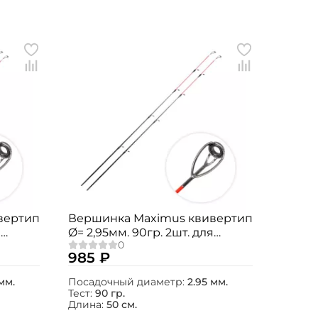
вертип
Вершинка Maximus квивертип
я
Ø= 2,95мм. 90гр. 2шт. для
o
Agent-X / Jasper / Integro
985 ₽
мм.
Посадочный диаметр:
2.95 мм.
Тест:
90 гр.
Длина:
50 см.