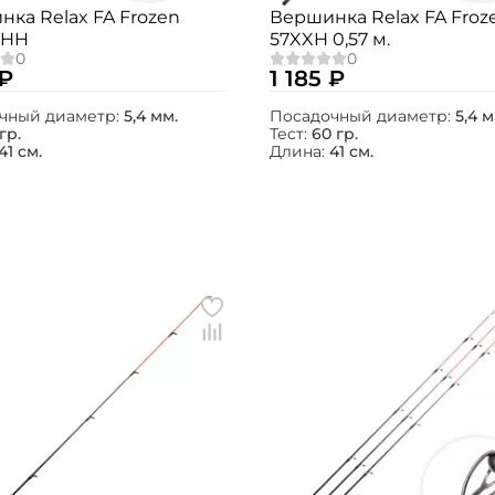
ка Relax FA Frozen
Вершинка Relax FA Froz
7HH
57XXH 0,57 м.
 ₽
1 185 ₽
чный диаметр:
5,4 мм.
Посадочный диаметр:
5,4 м
 гр.
Тест:
60 гр.
41 см.
Длина:
41 см.