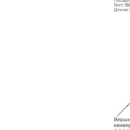
Посадо
Тест:
15
Длина:
Верши
квиве