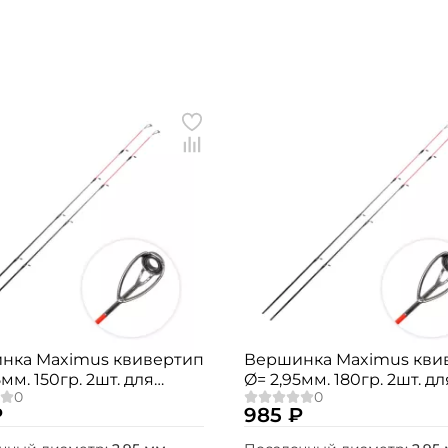
нка Maximus квивертип
Вершинка Maximus кви
5мм. 150гр. 2шт. для
Ø= 2,95мм. 180гр. 2шт. дл
 / Jasper / Integro
Agent-X / Jasper / Integr
₽
985 ₽