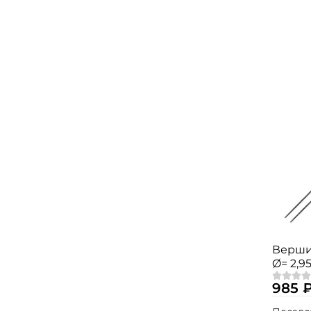
Верши
Ø= 2,9
Agent-X
985 