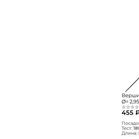
Верши
Ø= 2,95
Agent-X
455 
Посадо
Тест:
18
Длина: