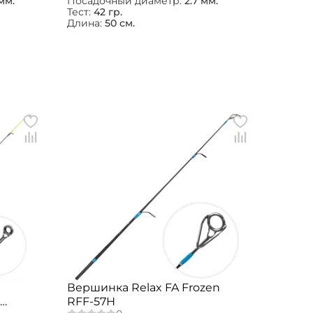
мм.
Посадочный диаметр:
2.7 мм.
Тест:
42 гр.
Длина:
50 см.
Вершинка Relax FA Frozen
RFF-57H