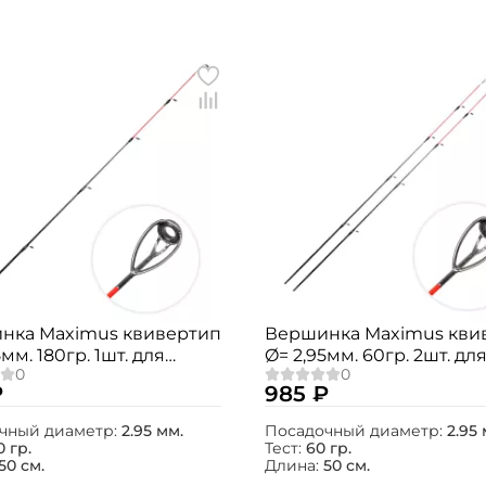
нка Maximus квивертип
Вершинка Maximus кви
мм. 180гр. 1шт. для
Ø= 2,95мм. 60гр. 2шт. дл
 / Jasper / Integro
Agent-X / Jasper / Integr
₽
985 ₽
чный диаметр:
2.95 мм.
Посадочный диаметр:
2.95 
0 гр.
Тест:
60 гр.
50 см.
Длина:
50 см.