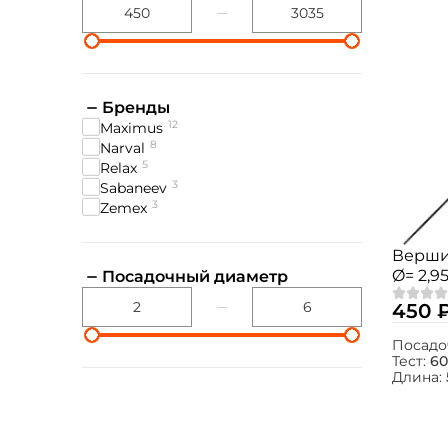
Бренды
12
Maximus
8
Narval
5
Relax
3
Sabaneev
3
Zemex
Верши
Ø= 2,9
Посадочный диаметр
Agent-X
450 
Посадо
Тест:
60
Длина: