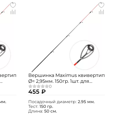
вертип
Вершинка Maximus квивертип
Ø= 2,95мм. 150гр. 1шт. для
o
Agent-X / Jasper / Integro
455 ₽
мм.
Посадочный диаметр:
2.95 мм.
Тест:
150 гр.
Длина:
50 см.