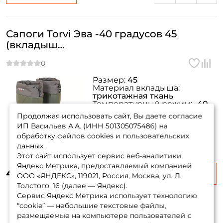
Создать аккаунт
Сапоги Torvi Эва -40 градусов 45
(вкладыш
гипоаллергенный,оливковые,шипованн
подошва)
ФИО: *
Размер:
45
Материал вкладыша:
трикотажная ткань
Температурный режим:
-40
Email: *
градусы
Продолжая использовать сайт, Вы даете согласие
Вес 1 сапога:
883 гр.
ИП Васильев А.А. (ИНН 501305075486) на
Длина стельки:
31.4 см.
Номер телефона: *
обработку файлов cookies и пользовательских
данных.
Этот сайт использует сервис веб-аналитики
Придумайте пароль: *
Яндекс Метрика, предоставляемый компанией
4 335 ₽
5 100 ₽
-15%
ООО «ЯНДЕКС», 119021, Россия, Москва, ул. Л.
Толстого, 16 (далее — Яндекс).
Повторите пароль: *
Сервис Яндекс Метрика использует технологию
“cookie” — небольшие текстовые файлы,
Заполняя данную форму вы соглашаетесь на обработку
размещаемые на компьютере пользователей с
персональных данных