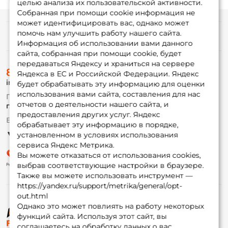
целью анализа их пользовательской активности.
Собранная при помощи cookie информация не
Создать аккаунт
может идентифицировать вас, однако может
помочь нам улучшить работу нашего сайта.
Информация
Информация об использовании вами данного
У меня уже есть аккаунт
сайта, собранная при помощи cookie, будет
передаваться Яндексу и храниться на сервере
О магазине
8 (495) 532-77-88
Доставка
Яндекса в ЕС и Российской Федерации. Яндекс
info@foxfishing.ru
Оплата
будет обрабатывать эту информацию для оценки
Fox-bonus
использования вами сайта, составления для нас
По вопросам с заказом
Гуру
отчетов о деятельности нашего сайта, и
г. Москва,
ул. Плеханова д.7
предоставления других услуг. Яндекс
Ежедневно 10:00 до 20:00
обрабатывает эту информацию в порядке,
Партнерская программа
установленном в условиях использования
сервиса Яндекс Метрика.
Вы можете отказаться от использования cookies,
выбрав соответствующие настройки в браузере.
Также вы можете использовать инструмент —
https://yandex.ru/support/metrika/general/opt-
out.html
Однако это может повлиять на работу некоторых
функций сайта. Используя этот сайт, вы
© ФоксФишинг, 2009-2026
соглашаетесь на обработку данных о вас