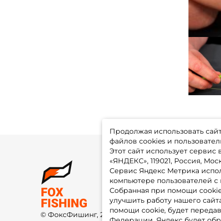
Продолжая использовать сайт,
файлов cookies и пользовател
Этот сайт использует сервис
«ЯНДЕКС», 119021, Россия, Москв
Сервис Яндекс Метрика испол
О 
компьютере пользователей с 
До
Оп
Собранная при помощи cooki
Fo
улучшить работу нашего сайт
Гу
Ко
помощи cookie, будет передав
© ФоксФишинг, 2009-2026
По
Федерации. Яндекс будет обр