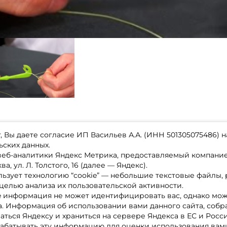
 Вы даете согласие ИП Васильев А.А. (ИНН 501305075486) н
ьских данных.
 веб-аналитики Яндекс Метрика, предоставляемый компан
а, ул. Л. Толстого, 16 (далее — Яндекс).
ьзует технологию “cookie” — небольшие текстовые файлы,
магазине
Каталог товаров
целью анализа их пользовательской активности.
ставка
Акции
лата
Новинки
e информация не может идентифицировать вас, однако мож
x-bonus
Бренды
а. Информация об использовании вами данного сайта, собр
ру
Партнерская программа
нтакты
аться Яндексу и храниться на сервере Яндекса в ЕС и Росс
литика обработки ПД
абатывать эту информацию для оценки использования вами