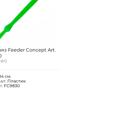
яз Feeder Concept Art.
0
14 см.
ал:
Пластик
л:
FC9830
Создать аккаунт