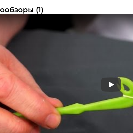
ФИО: *
ообзоры (1)
Email: *
Номер телефона: *
Придумайте пароль: *
Повторите пароль: *
Заполняя данную форму вы соглашаетесь на
Play
обработку
персональных данных
Создать аккаунт
У меня уже есть аккаунт