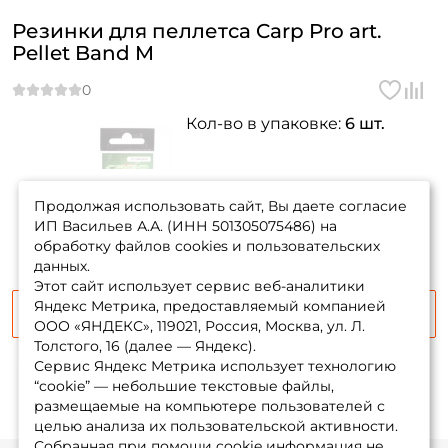
Создать аккаунт
Резинки для пеллетса Carp Pro art.
Pellet Band M
У меня уже есть аккаунт
Кол-во в упаковке:
6 шт.
товара нет в
наличии
Продолжая использовать сайт, Вы даете согласие
ИП Васильев А.А. (ИНН 501305075486) на
обработку файлов cookies и пользовательских
данных.
Этот сайт использует сервис веб-аналитики
Яндекс Метрика, предоставляемый компанией
Сообщить о поступлении
ООО «ЯНДЕКС», 119021, Россия, Москва, ул. Л.
Толстого, 16 (далее — Яндекс).
Сервис Яндекс Метрика использует технологию
“cookie” — небольшие текстовые файлы,
размещаемые на компьютере пользователей с
целью анализа их пользовательской активности.
Собранная при помощи cookie информация не