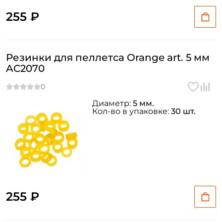
255 ₽
Создать аккаунт
Резинки для пеллетса Orange art. 5 мм
AC2070
ФИО: *
Email: *
Диаметр:
5 мм.
Кол-во в упаковке:
30 шт.
Номер телефона: *
Придумайте пароль: *
Повторите пароль: *
255 ₽
Заполняя данную форму вы соглашаетесь на обработку
персональных данных