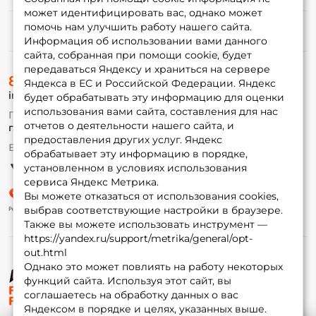
может идентифицировать вас, однако может
помочь нам улучшить работу нашего сайта.
Информация
Информация об использовании вами данного
сайта, собранная при помощи cookie, будет
передаваться Яндексу и храниться на сервере
О магазине
8 (495) 532-77-88
Доставка
Яндекса в ЕС и Российской Федерации. Яндекс
info@foxfishing.ru
Оплата
будет обрабатывать эту информацию для оценки
Fox-bonus
использования вами сайта, составления для нас
По вопросам с заказом
Гуру
отчетов о деятельности нашего сайта, и
г. Москва,
ул. Плеханова д.7
предоставления других услуг. Яндекс
Ежедневно 10:00 до 20:00
обрабатывает эту информацию в порядке,
Партнерская программа
установленном в условиях использования
сервиса Яндекс Метрика.
Вы можете отказаться от использования cookies,
выбрав соответствующие настройки в браузере.
Также вы можете использовать инструмент —
https://yandex.ru/support/metrika/general/opt-
out.html
Однако это может повлиять на работу некоторых
функций сайта. Используя этот сайт, вы
© ФоксФишинг, 2009-2026
соглашаетесь на обработку данных о вас
Яндексом в порядке и целях, указанных выше.