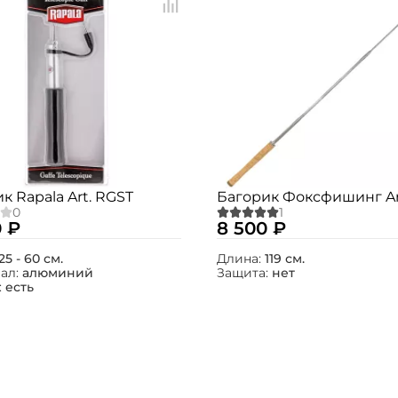
к Rapala Art. RGST
Багорик Фоксфишинг Art
0 ₽
8 500 ₽
25 - 60 см.
Длина:
119 см.
ал:
алюминий
Защита:
нет
:
есть