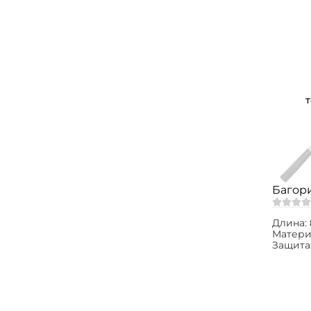
Багори
Длина:
Матери
Защита