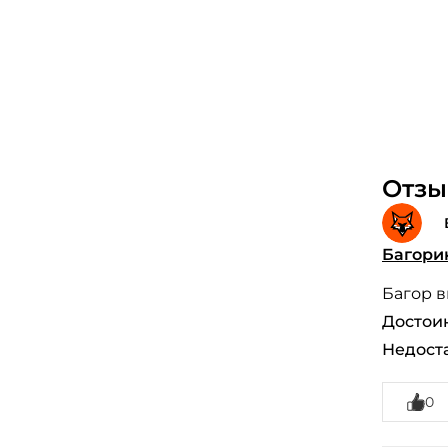
Отзыв
Багорик
Багор в
Достоин
Недоста
0