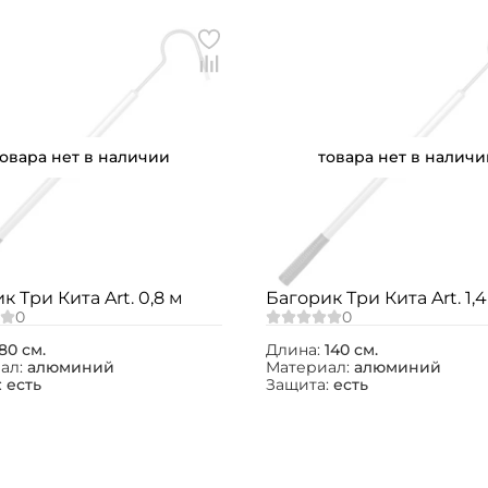
Создать аккаунт
ФИО: *
товара нет в наличии
товара нет в наличи
Email: *
Номер телефона: *
к Три Кита Art. 0,8 м
Багорик Три Кита Art. 1,4
Придумайте пароль: *
80 см.
Длина:
140 см.
ал:
алюминий
Материал:
алюминий
:
есть
Защита:
есть
Повторите пароль: *
Заполняя данную форму вы соглашаетесь на
обработку
персональных данных