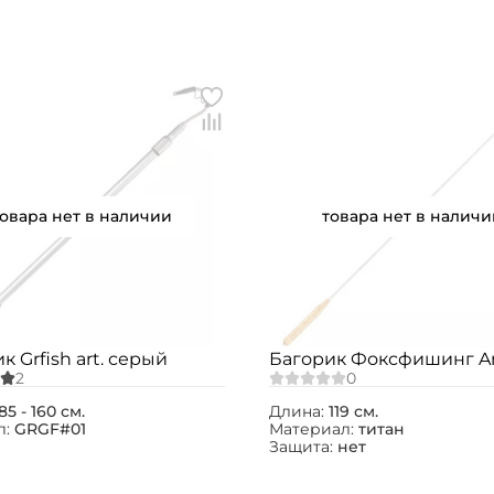
Создать аккаунт
У меня уже есть аккаунт
товара нет в наличии
товара нет в наличи
к Grfish art. серый
Багорик Фоксфишинг Art
85 - 160 см.
Длина:
119 см.
л:
GRGF#01
Материал:
титан
Защита:
нет