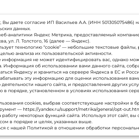
 Вы даете согласие ИП Васильев А.А. (ИНН 501305075486) н
ьских данных.
 веб-аналитики Яндекс Метрика, предоставляемый компан
а, ул. Л. Толстого, 16 (далее — Яндекс).
ьзует технологию “cookie” — небольшие текстовые файлы,
магазине
Каталог товаров
целью анализа их пользовательской активности.
ставка
Акции
лата
Новинки
e информация не может идентифицировать вас, однако мож
x-bonus
Бренды
а. Информация об использовании вами данного сайта, собр
ру
Партнерская программа
нтакты
аться Яндексу и храниться на сервере Яндекса в ЕС и Росс
литика обработки ПД
абатывать эту информацию для оценки использования вами
о деятельности нашего сайта, и предоставления других услу
 в порядке, установленном в условиях использования сер
льзования cookies, выбрав соответствующие настройки в б
мент — https://yandex.ru/support/metrika/general/opt-out.ht
 работу некоторых функций сайта. Используя этот сайт, вы
сом в порядке и целях, указанных выше.
ся с нашей Политикой в отношении обработки персональн