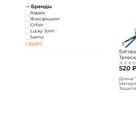
Бренды
1
Rapala
1
Фоксфишинг
1
Grfish
1
Lucky John
1
Salmo
+ еще 1
Багорик
Телеск
520 
Длина:
Матери
Защита