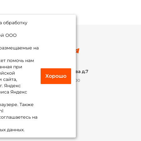
а обработку
ией ООО
 размещаемые на
8 (495) 532-77-88
info@foxfishing.ru
ет помочь нам
По вопросам с заказом
анная при
г. Москва,
ул. Плеханова д.7
ийской
Хорошо
 сайта,
Ежедневно 10:00 до 20:00
г. Яндекс
виса Яндекс
Присоединяйся к нам
раузере. Также
ml
 соглашаетесь на
ых данных.