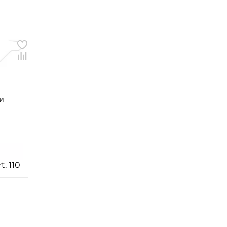
и
. 110