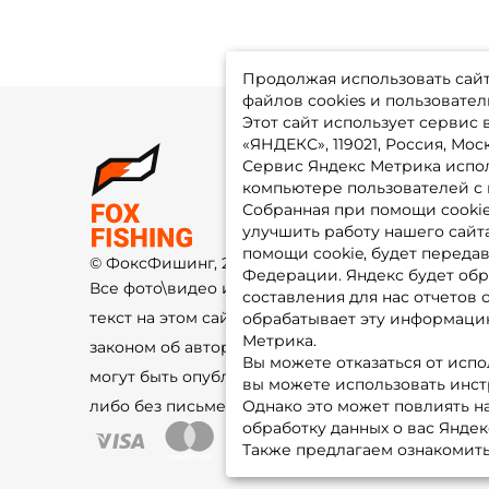
Продолжая использовать сайт,
файлов cookies и пользовател
Этот сайт использует сервис
«ЯНДЕКС», 119021, Россия, Москв
Сервис Яндекс Метрика испол
О 
компьютере пользователей с 
До
Оп
Собранная при помощи cooki
Fo
улучшить работу нашего сайт
Гу
Ко
помощи cookie, будет передав
© ФоксФишинг, 2009-2026
По
Федерации. Яндекс будет обр
Все фото\видео изображения и
составления для нас отчетов 
текст на этом сайте защищены
обрабатывает эту информацию
Метрика.
законом об авторском праве и не
Вы можете отказаться от испо
могут быть опубликованы ещё где-
вы можете использовать инстру
либо без письменного разрешения.
Однако это может повлиять на
обработку данных о вас Яндек
Также предлагаем ознакомить