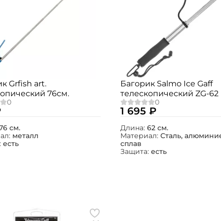
 Grfish art.
Багорик Salmo Ice Gaff
опический 76см.
телескопический ZG-62
₽
1 695 ₽
76 см.
Длина:
62 см.
ал:
металл
Материал:
Сталь, алюмини
:
есть
сплав
Защита:
есть