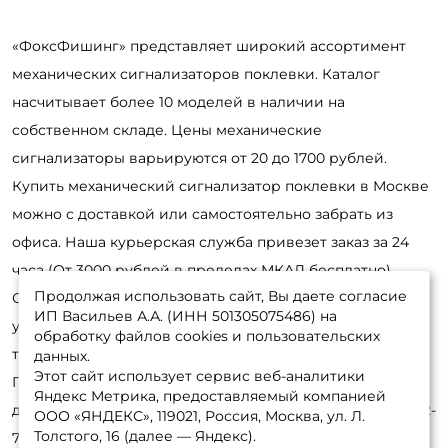
«ФоксФишинг» представляет широкий ассортимент
механических сигнализаторов поклевки. Каталог
насчитывает более 10 моделей в наличии на
собственном складе. Цены механические
сигнализаторы варьируются от 20 до 1700 рублей.
Купить механический сигнализатор поклевки в Москве
можно с доставкой или самостоятельно забрать из
офиса. Наша курьерская служба привезет заказ за 24
часа (От 3000 рублей в пределах МКАД бесплатно).
Продолжая использовать сайт, Вы даете согласие
Оформить заявку на механические сигнализаторы
ИП Васильев А.А. (ИНН 501305075486) на
удобнее онлайн, через интернет-магазин или по
обработку файлов cookies и пользовательских
телефону. Обработка занимает не более 30 минут.
данных.
Этот сайт использует сервис веб-аналитики
Позвоните нашим консультантам для получения
Яндекс Метрика, предоставляемый компанией
детальной информации и оформления заказа: 8-495-532-
ООО «ЯНДЕКС», 119021, Россия, Москва, ул. Л.
Толстого, 16 (далее — Яндекс).
77-88