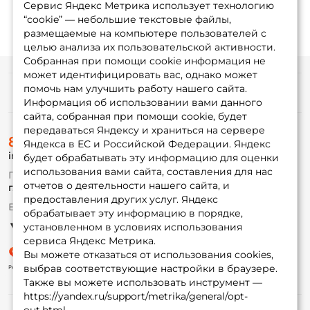
Сервис Яндекс Метрика использует технологию
“cookie” — небольшие текстовые файлы,
размещаемые на компьютере пользователей с
целью анализа их пользовательской активности.
Собранная при помощи cookie информация не
может идентифицировать вас, однако может
помочь нам улучшить работу нашего сайта.
Информация
Информация об использовании вами данного
сайта, собранная при помощи cookie, будет
передаваться Яндексу и храниться на сервере
О магазине
8 (495) 532-77-88
Доставка
Яндекса в ЕС и Российской Федерации. Яндекс
info@foxfishing.ru
Оплата
будет обрабатывать эту информацию для оценки
Fox-bonus
использования вами сайта, составления для нас
По вопросам с заказом
Гуру
отчетов о деятельности нашего сайта, и
г. Москва,
ул. Плеханова д.7
предоставления других услуг. Яндекс
Ежедневно 10:00 до 20:00
обрабатывает эту информацию в порядке,
Партнерская программа
установленном в условиях использования
сервиса Яндекс Метрика.
Вы можете отказаться от использования cookies,
выбрав соответствующие настройки в браузере.
Также вы можете использовать инструмент —
https://yandex.ru/support/metrika/general/opt-