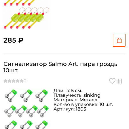
Создать аккаунт
285 ₽
ФИО: *
Сигнализатор Salmo Art. пара гроздь
Email: *
10шт.
Номер телефона: *
Длина:
5 см.
Плавучесть:
sinking
Материал:
Металл
Придумайте пароль: *
Кол-во в упаковке:
10 шт.
Артикул:
1805
Повторите пароль: *