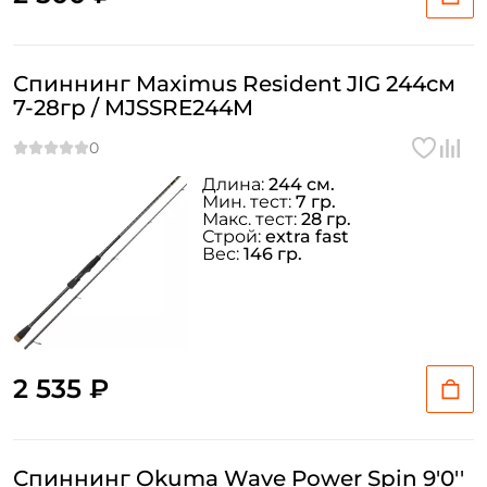
Спиннинг Maximus Resident JIG 244см
7-28гр / MJSSRE244M
Длина:
244 см.
Мин. тест:
7 гр.
Макс. тест:
28 гр.
Строй:
extra fast
Вес:
146 гр.
2 535 ₽
Спиннинг Okuma Wave Power Spin 9'0''