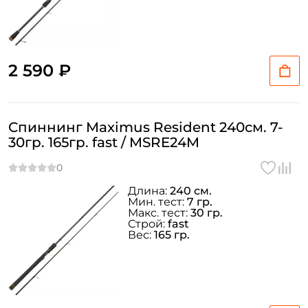
2 590 ₽
Спиннинг Maximus Resident 240см. 7-
Создать аккаунт
30гр. 165гр. fast / MSRE24M
ФИО: *
Длина:
240 см.
Мин. тест:
7 гр.
Макс. тест:
30 гр.
Строй:
fast
Email: *
Вес:
165 гр.
Номер телефона: *