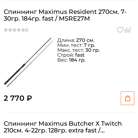
Спиннинг Maximus Resident 270см. 7-
30гр. 184гр. fast / MSRE27M
Длина:
270 см.
Мин. тест:
7 гр.
Макс. тест:
30 гр.
Строй:
fast
Вес:
184 гр.
2 770 ₽
Спиннинг Maximus Butcher X Twitch
210см. 4-22гр. 128гр. extra fast /
MTSBX21ML