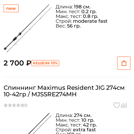
Длина:
198 см.
new
Мин. тест:
0.2 гр.
Макс. тест:
0.8 гр.
Строй:
moderate fast
Вес:
56 гр.
2 700 ₽
КЕШБЭК 10%
Спиннинг Maximus Resident JIG 274см
10-42гр / MJSSRE274MH
Длина:
274 см.
Мин. тест:
10 гр.
Макс. тест:
42 гр.
Строй:
extra fast