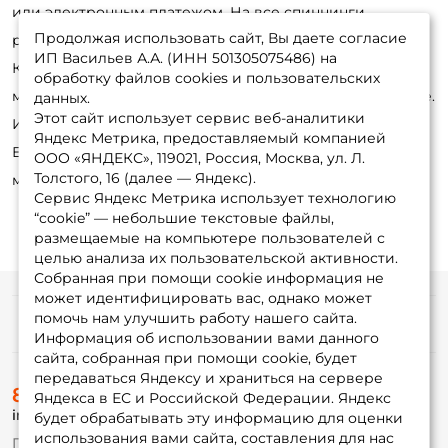
или электронным платежом. На все спиннинги
Продолжая использовать сайт, Вы даете согласие
распространяется гарантия..
ИП Васильев А.А. (ИНН 501305075486) на
Купить спиннинги для джига в нашем интернет
обработку файлов cookies и пользовательских
магазине вы можете с бесплатной доставкой по Москве.
данных.
Этот сайт использует сервис веб-аналитики
И это одно из наших важных преимуществ.
Яндекс Метрика, предоставляемый компанией
Единственное условие — сумма заказа должна быть не
ООО «ЯНДЕКС», 119021, Россия, Москва, ул. Л.
Толстого, 16 (далее — Яндекс).
меньше 3000 руб.
Сервис Яндекс Метрика использует технологию
“cookie” — небольшие текстовые файлы,
размещаемые на компьютере пользователей с
целью анализа их пользовательской активности.
Собранная при помощи cookie информация не
может идентифицировать вас, однако может
помочь нам улучшить работу нашего сайта.
Информация
Информация об использовании вами данного
сайта, собранная при помощи cookie, будет
передаваться Яндексу и храниться на сервере
О магазине
8 (495) 532-77-88
Доставка
Яндекса в ЕС и Российской Федерации. Яндекс
info@foxfishing.ru
Оплата
будет обрабатывать эту информацию для оценки
Fox-bonus
использования вами сайта, составления для нас
По вопросам с заказом