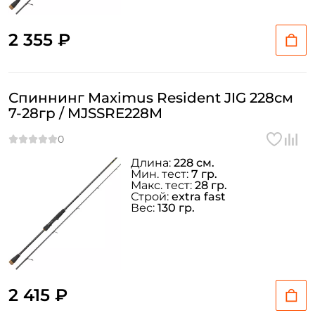
2 355 ₽
Спиннинг Maximus Resident JIG 228см
7-28гр / MJSSRE228M
Длина:
228 см.
Мин. тест:
7 гр.
Макс. тест:
28 гр.
Строй:
extra fast
Вес:
130 гр.
2 415 ₽