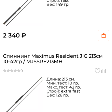
Строй:
fast
Вес:
149 гр.
2 340 ₽
Спиннинг Maximus Resident JIG 213см
10-42гр / MJSSRE213MH
Длина:
213 см.
Мин. тест:
10 гр.
Макс. тест:
42 гр.
Строй:
extra fast
Вес:
126 гр.