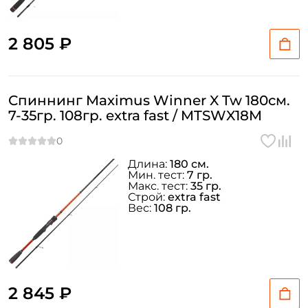
2 805 ₽
Спиннинг Maximus Winner X Tw 180см.
7-35гр. 108гр. extra fast / MTSWX18M
Длина:
180 см.
Мин. тест:
7 гр.
Макс. тест:
35 гр.
Строй:
extra fast
Вес:
108 гр.
2 845 ₽