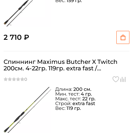
Вес:
159 гр.
2 710 ₽
Спиннинг Maximus Butcher X Twitch
200см. 4-22гр. 119гр. extra fast /
MTSBX20ML
Длина:
200 см.
Мин. тест:
4 гр.
Макс. тест:
22 гр.
Строй:
extra fast
Вес:
119 гр.