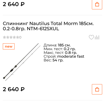
Придумайте пароль: *
2 640 ₽
Повторите пароль: *
Спиннинг Nautilus Total Morm 185см.
Заполняя данную форму вы соглашаетесь на обработку
0.2-0.8гр. NTM-612SXUL
персональных данных
Создать аккаунт
Длина:
185 см.
new
Мин. тест:
0.2 гр.
Макс. тест:
0.8 гр.
У меня уже есть аккаунт
Строй:
moderate fast
Вес:
54 гр.
2 640 ₽