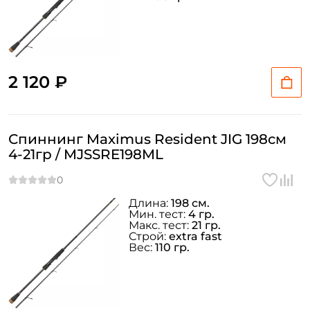
2 120 ₽
Спиннинг Maximus Resident JIG 198см
4-21гр / MJSSRE198ML
Длина:
198 см.
Мин. тест:
4 гр.
Макс. тест:
21 гр.
Строй:
extra fast
Вес:
110 гр.