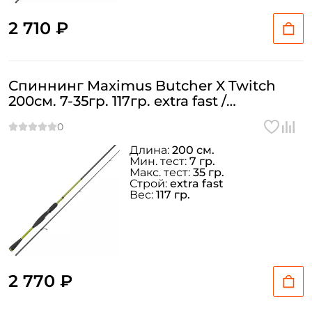
2 710 ₽
Спиннинг Maximus Butcher X Twitch
200см. 7-35гр. 117гр. extra fast /
MTSBX20M
Длина:
200 см.
Мин. тест:
7 гр.
Макс. тест:
35 гр.
Строй:
extra fast
Вес:
117 гр.
2 770 ₽