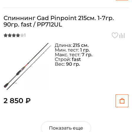
Спиннинг Gad Pinpoint 215см. 1-7гр.
90гр. fast / PP712UL
Длина:
215 см.
Мин. тест:
1 гр.
Макс. тест:
7 гр.
Строй:
fast
Вес:
90 гр.
2 850 ₽
Показать еще