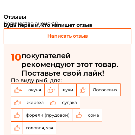
Отзывы
Придумайте пароль: *
Количество оценок: 0
Будь первым, кто напишет отзыв
Повторите пароль: *
Написать отзыв
Заполняя данную форму вы соглашаетесь на обработку
персональных данных
10
покупателей
рекомендуют этот товар.
Создать аккаунт
Поставьте свой лайк!
По виду рыб, для:
У меня уже есть аккаунт
окуня
щуки
Лососевых
4
2
1
жереха
судака
1
форели (прудовой)
сома
головля, язя