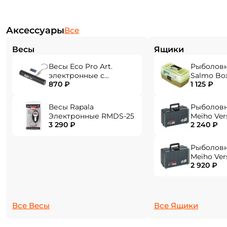
Аксессуары
Все
Весы
Ящики
Весы Eco Pro Art.
Рыболов
электронные с
Salmo Bo
870 ₽
1 125 ₽
фонарем EPHN-40
Весы Rapala
Рыболов
Электронные RMDS-25
Meiho Ver
Создать аккаунт
3 290 ₽
2 240 ₽
284x180x1
Рыболов
Meiho Ver
ФИО: *
2 920 ₽
310x214x1
Email: *
Все Весы
Все Ящики
Номер телефона: *