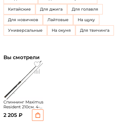
Китайские
Для джига
Для голавля
Для новичков
Лайтовые
На щуку
Универсальные
на окуня
для твичинга
Вы смотрели
Спиннинг Maximus
Resident 210см. 4-
15гр. 127гр. fast /
2 205 ₽
MSRE21L