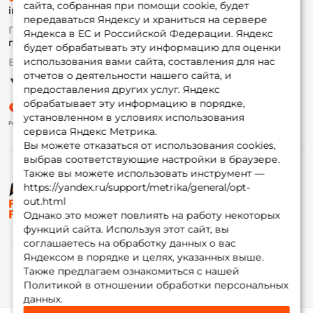
сайта, собранная при помощи cookie, будет
info@foxfishing.ru
Оплата
передаваться Яндексу и храниться на сервере
Fox-bonus
По вопросам с заказом
Яндекса в ЕС и Российской Федерации. Яндекс
Гуру
г. Москва,
ул. Плеханова д.7
будет обрабатывать эту информацию для оценки
использования вами сайта, составления для нас
Ежедневно 10:00 до 20:00
Партнерская программа
отчетов о деятельности нашего сайта, и
предоставления других услуг. Яндекс
обрабатывает эту информацию в порядке,
установленном в условиях использования
сервиса Яндекс Метрика.
Вы можете отказаться от использования cookies,
выбрав соответствующие настройки в браузере.
Также вы можете использовать инструмент —
https://yandex.ru/support/metrika/general/opt-
© ФоксФишинг, 2009-2026
out.html
Однако это может повлиять на работу некоторых
функций сайта. Используя этот сайт, вы
соглашаетесь на обработку данных о вас
Яндексом в порядке и целях, указанных выше.
Также предлагаем ознакомиться с нашей
Политикой в отношении обработки персональных
данных.