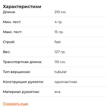
Преимущества:
Характеристики
Длина:
210 см.
Бланк спиннинга изготовлен из лёгкого, но
прочного карбона марки IMF.
Мин. тест:
4 гр.
Удилище оснащено качественными пропускными
Макс. тест:
15 гр.
кольцами со вставками SIC.
Эргономичная сплошная рукоять изготовленная из
Строй:
fast
"тёплого" материала EVA гарантирует комфорт в
Вес:
127 гр.
любую погоду (Warm Reel Seat).
Хорошие бросковые характеристики и отличная
Транспортная длина:
110 см.
работа бланка на вываживании.
Тип вершинки:
tubular
Эстетичный дизайн удилища в сочетании с
аккуратной и точной сборкой.
Конструкция рукояти:
одночастная
Материал рукоятки:
eva