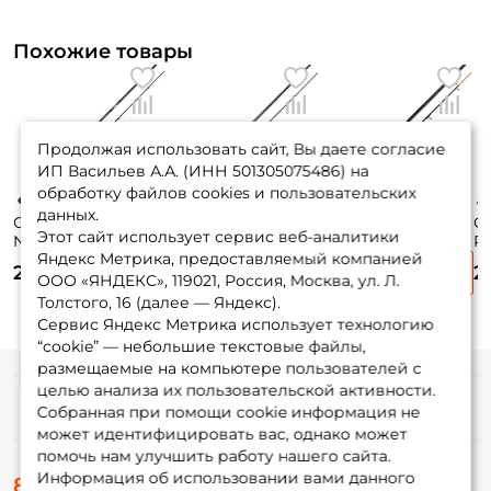
Похожие товары
Продолжая использовать сайт, Вы даете согласие
ИП Васильев А.А. (ИНН 501305075486) на
обработку файлов cookies и пользовательских
данных.
Спиннинг
Спиннинг Gad
Спиннинг Salmo
С
Этот сайт использует сервис веб-аналитики
Norstream Rooky
Pinpoint 215см. 1-
Blaster BOAT
Re
Яндекс Метрика, предоставляемый компанией
213см. 8-32гр.
7гр. 90гр. fast /
210XH
30
2 890 ₽
2 850 ₽
2 455 ₽
2
142гр. fast / RKS-
PP712UL
M
ООО «ЯНДЕКС», 119021, Россия, Москва, ул. Л.
702MMH
Толстого, 16 (далее — Яндекс).
Сервис Яндекс Метрика использует технологию
“cookie” — небольшие текстовые файлы,
размещаемые на компьютере пользователей с
целью анализа их пользовательской активности.
Информация
Собранная при помощи cookie информация не
может идентифицировать вас, однако может
помочь нам улучшить работу нашего сайта.
О магазине
Информация об использовании вами данного
8 (495) 532-77-88
Доставка