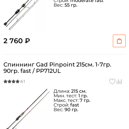
Строй:
moderate fast
Вес:
55 гр.
2 760 ₽
Спиннинг Gad Pinpoint 215см. 1-7гр.
90гр. fast / PP712UL
Длина:
215 см.
Мин. тест:
1 гр.
Макс. тест:
7 гр.
Строй:
fast
Вес:
90 гр.