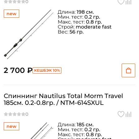
Длина:
198 см.
new
Мин. тест:
0.2 гр.
Макс. тест:
0.8 гр.
Строй:
moderate fast
Вес:
56 гр.
2 700 ₽
КЕШБЭК 10%
Спиннинг Nautilus Total Morm Travel
185см. 0.2-0.8гр. / NTM-614SXUL
Длина:
185 см.
new
Мин. тест:
0.2 гр.
Макс. тест:
0.8 гр.