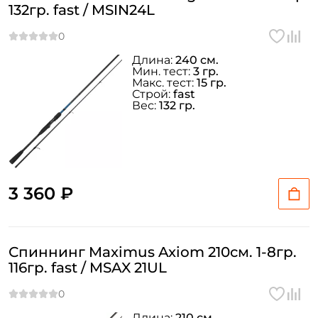
132гр. fast / MSIN24L
Длина:
240 см.
Мин. тест:
3 гр.
Макс. тест:
15 гр.
Строй:
fast
Вес:
132 гр.
3 360 ₽
Спиннинг Maximus Axiom 210см. 1-8гр.
Создать аккаунт
116гр. fast / MSAX 21UL
ФИО: *
Длина:
210 см.