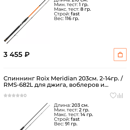
Мин. тест:
1 гр.
Макс. тест:
8 гр.
Строй:
fast
Email: *
Вес:
116 гр.
Номер телефона: *
Придумайте пароль: *
3 455 ₽
Повторите пароль: *
Спиннинг Roix Meridian 203см. 2-14гр. /
Заполняя данную форму вы соглашаетесь на обработку
RMS-682L для джига, воблеров и
персональных данных
блесен
Создать аккаунт
Длина:
203 см.
Мин. тест:
2 гр.
Макс. тест:
14 гр.
У меня уже есть аккаунт
Строй:
fast
Вес:
91 гр.