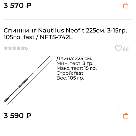
3 570 ₽
Спиннинг Nautilus Neofit 225см. 3-15гр.
105гр. fast / NFTS-742L
Длина:
225 см.
Мин. тест:
3 гр.
Макс. тест:
15 гр.
Строй:
fast
Вес:
105 гр.
3 590 ₽