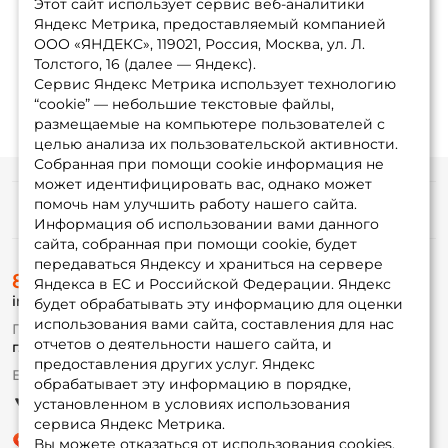
Этот сайт использует сервис веб-аналитики
Яндекс Метрика, предоставляемый компанией
ООО «ЯНДЕКС», 119021, Россия, Москва, ул. Л.
1
2
3
4
...
8
Толстого, 16 (далее — Яндекс).
Сервис Яндекс Метрика использует технологию
“cookie” — небольшие текстовые файлы,
размещаемые на компьютере пользователей с
целью анализа их пользовательской активности.
Собранная при помощи cookie информация не
может идентифицировать вас, однако может
помочь нам улучшить работу нашего сайта.
Информация
Информация об использовании вами данного
сайта, собранная при помощи cookie, будет
передаваться Яндексу и храниться на сервере
О магазине
8 (495) 532-77-88
Доставка
Яндекса в ЕС и Российской Федерации. Яндекс
info@foxfishing.ru
Оплата
будет обрабатывать эту информацию для оценки
Fox-bonus
использования вами сайта, составления для нас
По вопросам с заказом
Гуру
отчетов о деятельности нашего сайта, и
г. Москва,
ул. Плеханова д.7
предоставления других услуг. Яндекс
Ежедневно 10:00 до 20:00
обрабатывает эту информацию в порядке,
Партнерская программа
установленном в условиях использования
сервиса Яндекс Метрика.
Вы можете отказаться от использования cookies,