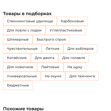
Товары в подборках
Спиннинговые удилища
Карбоновые
Для ловли с лодки
Углепластиковые
Штекерные
Быстрого строя
Чувствительные
Летние
Для воблеров
Китайские
Для джига
Для голавля
Для новичков
Лайтовые
На щуку
Универсальные
на окуня
для твичинга
Бюджетные
Похожие товары