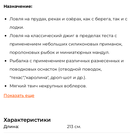
Назначение:
Ловля на прудах, реках и озёрах, как с берега, так и с
лодки.
Ловля на классический джиг в пределах теста с
применением небольших силиконовых приманок,
поролоновых рыбок и миниатюрных мандул.
Рыбалка с применением различных разнесенных и
поводковых оснасток (отводной поводок,
"техас","каролина", дроп-шот и др.).
Мягкий твич некрупных воблеров.
Ловля некрупного "белого" хищника (голавль, язь) на
Показать еще
небольших речках с применением джиг приманок,
блёсен и небольших воблеров)
Характеристики
Преимущества:
Длина:
213 см.