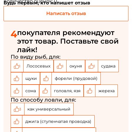
Количество оценок: 0
Будь первым, кто напишет отзыв
У меня уже есть аккаунт
Написать отзыв
4
покупателя рекомендуют
этот товар. Поставьте свой
лайк!
По виду рыб, для:
Лососевых
окуня
судака
1
1
1
щуки
форели (прудовой)
сома
головля, язя
жереха
По способу ловли, для:
как универсальный
3
джига (ступенчатая проводка)