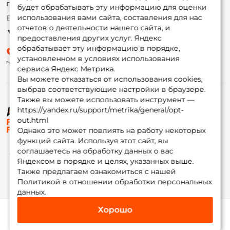
г. Москва,
ул. Плеханова д.7
будет обрабатывать эту информацию для оценки
использования вами сайта, составления для нас
Ежедневно 10:00 до 20:00
Партнерская программа
отчетов о деятельности нашего сайта, и
предоставления других услуг. Яндекс
обрабатывает эту информацию в порядке,
установленном в условиях использования
сервиса Яндекс Метрика.
Вы можете отказаться от использования cookies,
выбрав соответствующие настройки в браузере.
Также вы можете использовать инструмент —
https://yandex.ru/support/metrika/general/opt-
© ФоксФишинг, 2009-2026
out.html
Однако это может повлиять на работу некоторых
функций сайта. Используя этот сайт, вы
соглашаетесь на обработку данных о вас
Яндексом в порядке и целях, указанных выше.
Также предлагаем ознакомиться с нашей
Политикой в отношении обработки персональных
данных.
Хорошо
Каталог
Избранное
Корзина
Инфо
Мой Fox