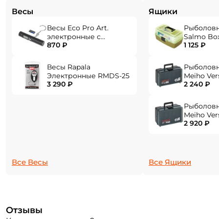
Эстетичный дизайн удилища в сочетании с
Весы
Ящики
аккуратной и точной сборкой.
Весы Eco Pro Art.
Рыболов
ФИО: *
электронные с
Salmo Bo
870 ₽
1 125 ₽
фонарем EPHN-40
Email: *
Весы Rapala
Рыболов
Электронные RMDS-25
Meiho Ver
3 290 ₽
2 240 ₽
284x180x1
Номер телефона: *
Рыболов
Meiho Ver
2 920 ₽
Придумайте пароль: *
310x214x1
Повторите пароль: *
Все Весы
Все Ящики
Заполняя данную форму вы соглашаетесь на обработку
персональных данных
Создать аккаунт
Отзывы