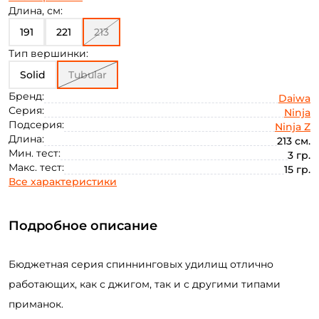
70
80
100
12
15
18
Длина, см:
191
221
213
Тип вершинки:
Solid
Tubular
Бренд:
Daiwa
Серия:
Ninja
Подсерия:
Ninja Z
Длина:
213 см.
Мин. тест:
3 гр.
Макс. тест:
15 гр.
Все характеристики
Подробное описание
Бюджетная серия спиннинговых удилищ отлично
работающих, как с джигом, так и с другими типами
приманок.