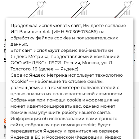
Продолжая использовать сайт, Вы даете согласие
ИП Васильев А.А. (ИНН 501305075486) на
обработку файлов cookies и пользовательских
данных.
Спиннинг Salmo
Спиннинг Zemex
Спиннинг Zemex
Сп
Этот сайт использует сервис веб-аналитики
Elite Jig N`twitch
Spider Z-10 213см. 7-
Spider Z-10 221см.
21
25 223 см. 6-25 гр.
35гр. 134гр. fast /
8-42гр. 138гр. fast /
fa
Яндекс Метрика, предоставляемый компанией
5 010 ₽
6 815 ₽
6 845 ₽
4
702MH
732H
ООО «ЯНДЕКС», 119021, Россия, Москва, ул. Л.
Толстого, 16 (далее — Яндекс).
Сервис Яндекс Метрика использует технологию
“cookie” — небольшие текстовые файлы,
размещаемые на компьютере пользователей с
целью анализа их пользовательской активности.
Информация
Собранная при помощи cookie информация не
может идентифицировать вас, однако может
помочь нам улучшить работу нашего сайта.
О магазине
Информация об использовании вами данного
8 (495) 532-77-88
Доставка
сайта, собранная при помощи cookie, будет
info@foxfishing.ru
Оплата
передаваться Яндексу и храниться на сервере
Fox-bonus
По вопросам с заказом
Яндекса в ЕС и Российской Федерации. Яндекс
Гуру