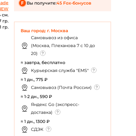
lade
Вы получите:
45 Fox-бонусов
 NEW
4 см.
7 гр.
1 гр.
Ваш город: г. Москва
Самовывоз из офиса
(Москва, Плеханова 7 с 10 до
20)
≈ завтра, бесплатно
Курьерская служба "EMS"
≈ 1 дн., 775 ₽
Самовывоз (Почта России)
≈ 1-2 дн., 590 ₽
Яндекс Go (экспресс-
доставка)
≈ 1 дн., 1300 ₽
СДЭК