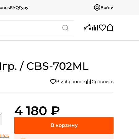
bonus
FAQ
Гуру
Войти
1гр. / CBS-702ML
4 180 ₽
ilus