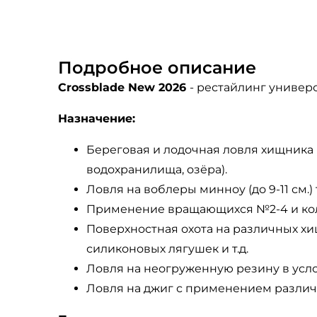
Подробное описание
Crossblade
New
2026
- рестайлинг универс
Назначение:
Береговая и лодочная ловля хищника (о
водохранилища, озёра).
Ловля на воблеры минноу (до 9-11 см.
Применение вращающихся №2-4 и кол
Поверхностная охота на различных хищ
силиконовых лягушек и т.д.
Ловля на неогруженную резину в усл
Ловля на джиг с применением различ