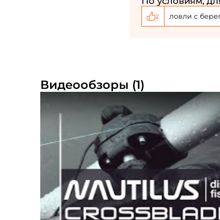
По условиям, дл
ловли с бере
2
Видеообзоры (1)