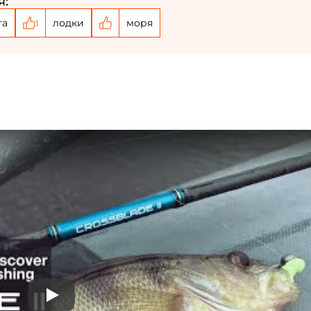
я:
га
лодки
моря
1
Play