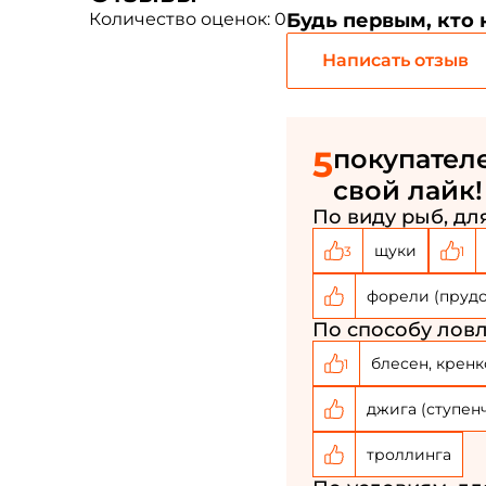
Количество оценок: 0
Будь первым, кто
Написать отзыв
5
покупателе
свой лайк!
По виду рыб, для
щуки
3
1
форели (пруд
По способу ловл
блесен, кренк
1
джига (ступен
троллинга