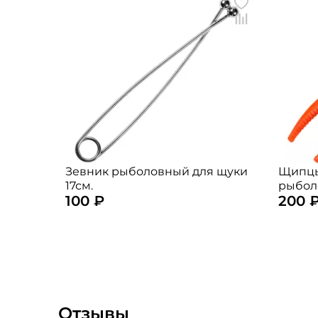
Зевник рыболовный для щуки
Щипцы
17см.
рыбол
100 ₽
200 
(цвет:
Отзывы