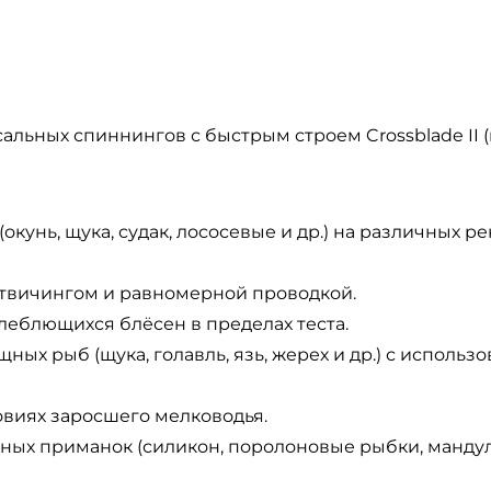
альных спиннингов с быстрым строем Crossblade II (
кунь, щука, судак, лососевые и др.) на различных ре
) твичингом и равномерной проводкой.
еблющихся блёсен в пределах теста.
ных рыб (щука, голавль, язь, жерех и др.) с исполь
овиях заросшего мелководья.
ных приманок (силикон, поролоновые рыбки, мандулы