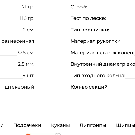
21 гр.
Строй:
116 гр.
Тест по леске:
112 см.
Тип вершинки:
разнесенная
Материал рукоятки:
37.5 см.
Материал вставок колец:
2.5 мм.
Внутренний диаметр вхо
9 шт.
Тип входного кольца:
штекерный
Кол-во секций:
Создать аккаунт
ФИО: *
Email: *
ки
Подсачеки
Куканы
Липгрипы
Щипц