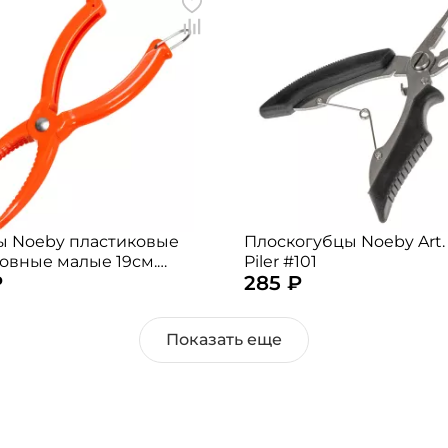
Номер телефона: *
Придумайте пароль: *
Повторите пароль: *
Заполняя данную форму вы соглашаетесь на
обработку
персональных данных
Создать аккаунт
 Noeby пластиковые
Плоскогубцы Noeby Art.
овные малые 19см.
Piler #101
У меня уже есть аккаунт
₽
285 ₽
 случайный)
Показать еще