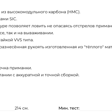
 из высокомодульного карбона (HMC).
ами SIC.
ype позволяет ловить не опасаясь отстрелов приман
се, так и на вываживании.
айкой VVS типа.
 разнесённая рукоять изготовленная из "тёплого" м
ючка приманки.
ании с аккуратной и точной сборкой.
214 см.
Мин. тест: