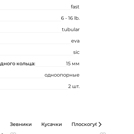
fast
6 - 16 lb.
tubular
eva
sic
дного кольца:
15 мм
одноопорные
2 шт.
ы
Зевники
Кусачки
Плоскогубцы
Кошел