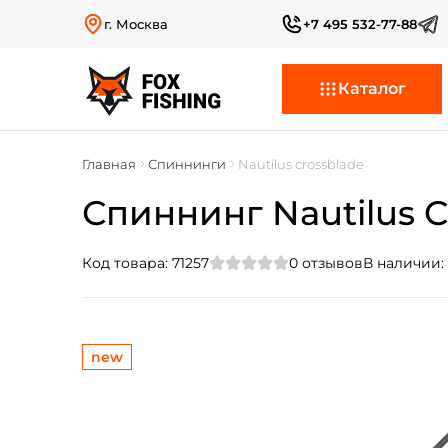
г. Москва
+7 495 532-77-88
Каталог
Главная
Спиннинги
Nautilus crossblade
Спиннинг Nautilus C
Код товара:
71257
0
отзывов
В наличии:
new