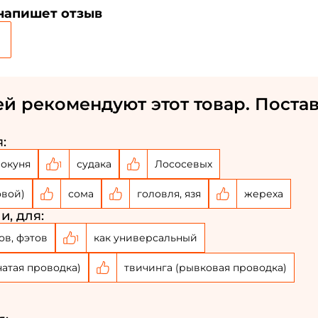
 напишет отзыв
й рекомендуют этот товар. Постав
:
окуня
судака
Лососевых
1
овой)
сома
головля, язя
жереха
и, для:
ов, фэтов
как универсальный
1
чатая проводка)
твичинга (рывковая проводка)