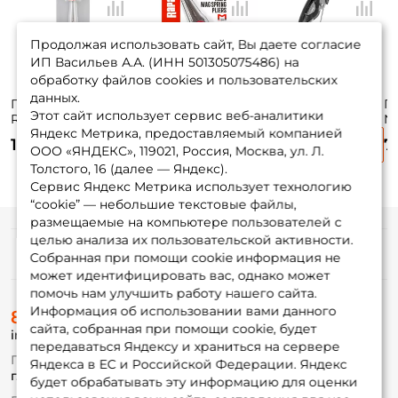
Продолжая использовать сайт, Вы даете согласие
ИП Васильев А.А. (ИНН 501305075486) на
обработку файлов cookies и пользовательских
данных.
Плоскогубцы
Плоскогубцы
Плоскогубцы
П
Этот сайт использует сервис веб-аналитики
Rapala Art. RCP8
Rapala Art. RCD
Nautilus Art.
Na
Яндекс Метрика, предоставляемый компанией
Mag Spring 6
NFP0506 13см
N
1 690 ₽
4 330 ₽
905 ₽
7
ООО «ЯНДЕКС», 119021, Россия, Москва, ул. Л.
Толстого, 16 (далее — Яндекс).
Сервис Яндекс Метрика использует технологию
“cookie” — небольшие текстовые файлы,
размещаемые на компьютере пользователей с
целью анализа их пользовательской активности.
Информация
Собранная при помощи cookie информация не
может идентифицировать вас, однако может
помочь нам улучшить работу нашего сайта.
О магазине
Информация об использовании вами данного
8 (495) 532-77-88
Доставка
сайта, собранная при помощи cookie, будет
info@foxfishing.ru
Оплата
передаваться Яндексу и храниться на сервере
Fox-bonus
По вопросам с заказом
Яндекса в ЕС и Российской Федерации. Яндекс
Гуру
г. Москва,
ул. Плеханова д.7
будет обрабатывать эту информацию для оценки