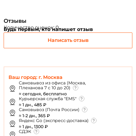
ФИО: *
Отзывы
Количество оценок: 0
Будь первым, кто напишет отзыв
Email: *
Написать отзыв
Номер телефона: *
Придумайте пароль: *
Ваш город: г. Москва
Самовывоз из офиса (Москва,
Плеханова 7 с 10 до 20)
Повторите пароль: *
≈ сегодня, бесплатно
Курьерская служба "EMS"
Заполняя данную форму вы соглашаетесь на обработку
≈ 1 дн., 485 ₽
персональных данных
Самовывоз (Почта России)
≈ 1-2 дн., 365 ₽
Создать аккаунт
Яндекс Go (экспресс-доставка)
≈ 1 дн., 1300 ₽
СДЭК