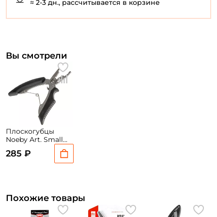
≈ 2-3 дн., рассчитывается в корзине
У меня уже есть аккаунт
Вы смотрели
Плоскогубцы
Noeby Art. Small
Piler #101
285 ₽
Похожие товары