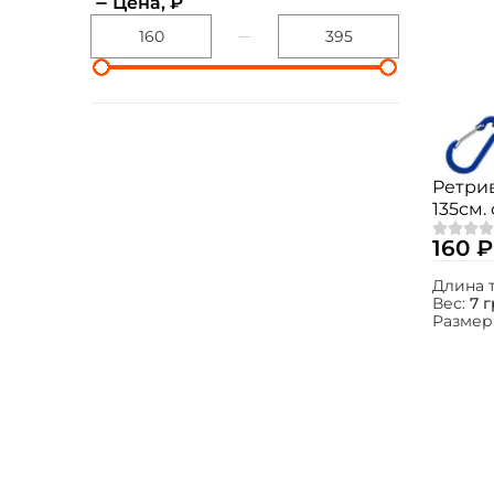
Цена, ₽
Ретрив
135см.
160 ₽
Длина 
Вес:
7 г
Размер