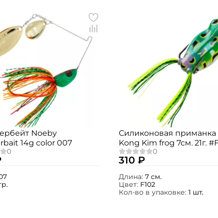
ербейт Noeby
Силиконовая приманка
rbait 14g color 007
Kong Kim frog 7см. 21г. #
1шт.
₽
310 ₽
07
Длина:
7 см.
гр.
Цвет:
F102
Кол-во в упаковке:
1 шт.