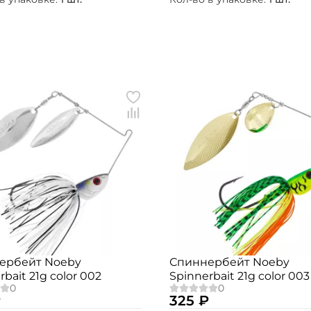
Номер телефона: *
Придумайте пароль: *
Повторите пароль: *
Заполняя данную форму вы соглашаетесь на
обработку
персональных данных
Создать аккаунт
У меня уже есть аккаунт
ербейт Noeby
Спиннербейт Noeby
rbait 21g color 002
Spinnerbait 21g color 003
₽
325 ₽