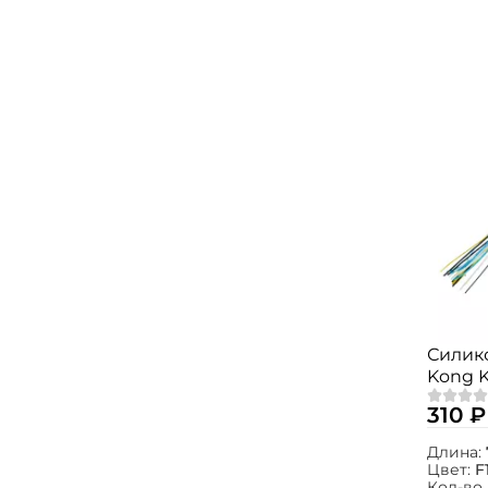
Силик
Kong K
1шт.
310 ₽
Длина:
Цвет:
F
Кол-во 