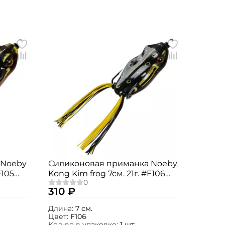
 Noeby
Силиконовая приманка Noeby
F105
Kong Kim frog 7см. 21г. #F106
1шт.
310 ₽
Длина:
7 см.
Цвет:
F106
Кол-во в упаковке:
1 шт.