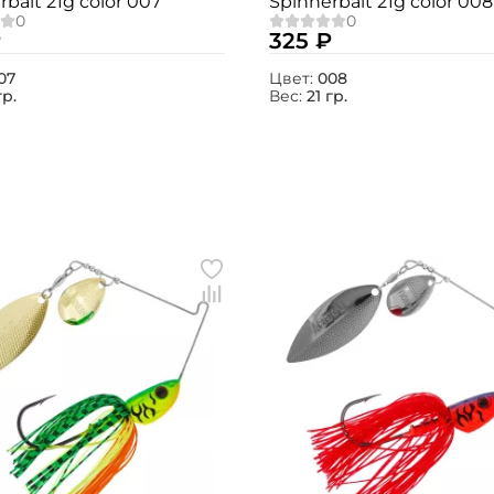
rbait 21g color 007
Spinnerbait 21g color 008
₽
325 ₽
07
Цвет:
008
гр.
Вес:
21 гр.