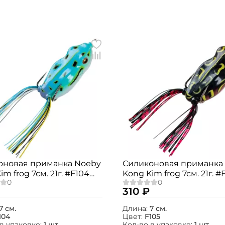
Создать аккаунт
оновая приманка Noeby
Силиконовая приманка
im frog 7см. 21г. #F104
Kong Kim frog 7см. 21г. #
ФИО: *
1шт.
310 ₽
Email: *
7 см.
Длина:
7 см.
104
Цвет:
F105
в упаковке:
1 шт.
Кол-во в упаковке:
1 шт.