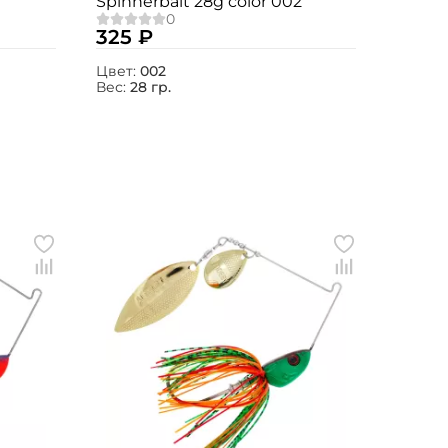
Spinnerbait 28g color 002
325 ₽
Цвет:
002
Вес:
28 гр.