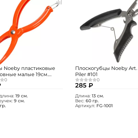
 Noeby пластиковые
Плоскогубцы Noeby Art.
овные малые 19см.
Piler #101
 случайный)
₽
285 ₽
длина:
19 см.
Длина:
13 см.
ручек:
9 см.
Вес:
60 гр.
гр.
Артикул:
FG-1001