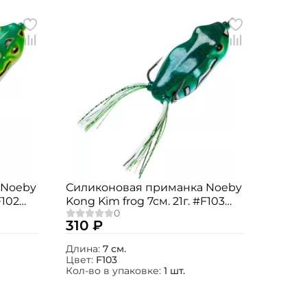
 Noeby
Силиконовая приманка Noeby
F102
Kong Kim frog 7см. 21г. #F103
1шт.
310 ₽
Длина:
7 см.
Цвет:
F103
Кол-во в упаковке:
1 шт.