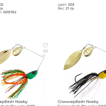
02
Цвет:
003
гр.
Вес:
21 гр.
л:
0015762
ербейт Noeby
Спиннербейт Noeby